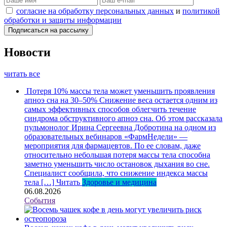
согласие на обработку персональных данных
и
политикой
обработки и защиты информации
Новости
читать все
Потеря 10% массы тела может уменьшить проявления
апноэ сна на 30–50%
Снижение веса остается одним из
самых эффективных способов облегчить течение
синдрома обструктивного апноэ сна. Об этом рассказала
пульмонолог Ирина Сергеевна Добротина на одном из
образовательных вебинаров «ФармНедели» —
мероприятия для фармацевтов. По ее словам, даже
относительно небольшая потеря массы тела способна
заметно уменьшить число остановок дыхания во сне.
Специалист сообщила, что снижение индекса массы
тела […]
Читать
Здоровье и медицина
06.08.2026
События