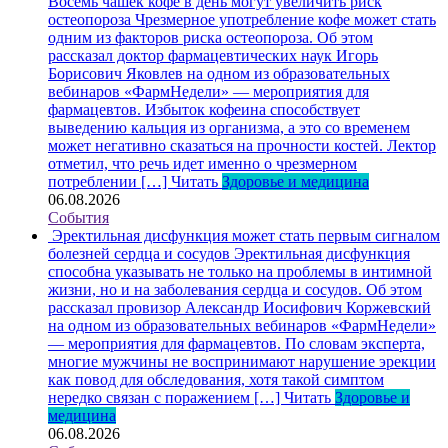
Восемь чашек кофе в день могут увеличить риск
остеопороза
Чрезмерное употребление кофе может стать
одним из факторов риска остеопороза. Об этом
рассказал доктор фармацевтических наук Игорь
Борисович Яковлев на одном из образовательных
вебинаров «ФармНедели» — мероприятия для
фармацевтов. Избыток кофеина способствует
выведению кальция из организма, а это со временем
может негативно сказаться на прочности костей. Лектор
отметил, что речь идет именно о чрезмерном
потреблении […]
Читать
Здоровье и медицина
06.08.2026
События
Эректильная дисфункция может стать первым сигналом
болезней сердца и сосудов
Эректильная дисфункция
способна указывать не только на проблемы в интимной
жизни, но и на заболевания сердца и сосудов. Об этом
рассказал провизор Александр Иосифович Коржевский
на одном из образовательных вебинаров «ФармНедели»
— мероприятия для фармацевтов. По словам эксперта,
многие мужчины не воспринимают нарушение эрекции
как повод для обследования, хотя такой симптом
нередко связан с поражением […]
Читать
Здоровье и
медицина
06.08.2026