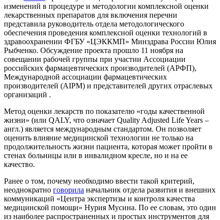
изменений в процедуре и методологии комплексной оценки
лекарственных препаратов для включения перечни
представила руководитель отдела методологического
обеспечения проведения комплексной оценки технологий в
здравоохранении ФГБУ «ЦЭККМП» Минздрава России Юлия
Рыбченко. Обсуждение проекта прошло 11 ноября на
совещании рабочей группы при участии Ассоциации
российских фармацевтических производителей (АРФП),
Международной ассоциации фармацевтических
производителей (AIPM) и представителей других отраслевых
организаций .
Метод оценки лекарств по показателю «годы качественной
жизни» (или QALY, что означает Quality Adjusted Life Years –
англ.) является международным стандартом. Он позволяет
оценить влияние медицинской технологии не только на
продолжительность жизни пациента, которая может пройти в
стенах больницы или в инвалидном кресле, но и на ее
качество.
Ранее о том, почему необходимо ввести такой критерий,
неоднократно
говорила
начальник отдела развития и внешних
коммуникаций «Центра экспертизы и контроля качества
медицинской помощи» Нурия Мусина. По ее словам, это один
из наиболее распространенных и простых инструментов для