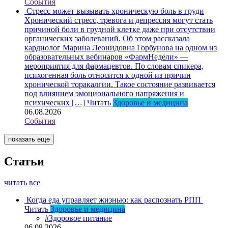
События
Стресс может вызывать хроническую боль в груди
Хронический стресс, тревога и депрессия могут стать
причиной боли в грудной клетке даже при отсутствии
органических заболеваний. Об этом рассказала
кардиолог Марина Леонидовна Горбунова на одном из
образовательных вебинаров «ФармНедели» —
мероприятия для фармацевтов. По словам спикера,
психогенная боль относится к одной из причин
хронической торакалгии. Такое состояние развивается
под влиянием эмоционального напряжения и
психических […]
Читать
Здоровье и медицина
06.08.2026
События
показать еще
Статьи
читать все
Когда еда управляет жизнью: как распознать РПП
Читать
Здоровье и медицина
#Здоровое питание
06.08.2026