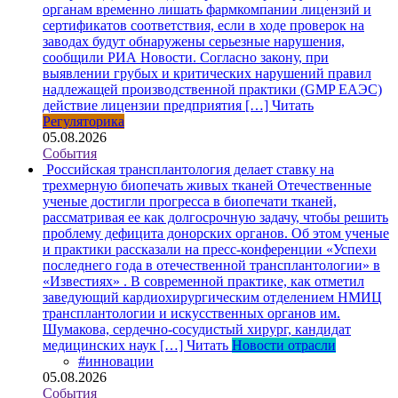
органам временно лишать фармкомпании лицензий и
сертификатов соответствия, если в ходе проверок на
заводах будут обнаружены серьезные нарушения,
сообщили РИА Новости. Согласно закону, при
выявлении грубых и критических нарушений правил
надлежащей производственной практики (GMP ЕАЭС)
действие лицензии предприятия […]
Читать
Регуляторика
05.08.2026
События
Российская трансплантология делает ставку на
трехмерную биопечать живых тканей
Отечественные
ученые достигли прогресса в биопечати тканей,
рассматривая ее как долгосрочную задачу, чтобы решить
проблему дефицита донорских органов. Об этом ученые
и практики рассказали на пресс-конференции «Успехи
последнего года в отечественной трансплантологии» в
«Известиях» . В современной практике, как отметил
заведующий кардиохирургическим отделением НМИЦ
трансплантологии и искусственных органов им.
Шумакова, сердечно-сосудистый хирург, кандидат
медицинских наук […]
Читать
Новости отрасли
#инновации
05.08.2026
События