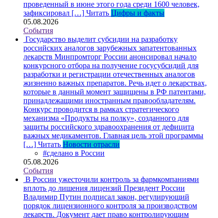
проведенный в июне этого года среди 1600 человек,
зафиксировал […]
Читать
Цифры и факты
05.08.2026
События
Государство выделит субсидии на разработку
российских аналогов зарубежных запатентованных
лекарств
Минпромторг России анонсировал начало
конкурсного отбора на получение госусубсидий для
разработки и регистрации отечественных аналогов
жизненно важных препаратов. Речь идет о лекарствах,
которые в данный момент защищены в РФ патентами,
принадлежащими иностранным правообладателям.
Конкурс проводится в рамках стратегического
механизма «Продукты на полку», созданного для
защиты российского здравоохранения от дефицита
важных медикаментов. Главная цель этой программы
[…]
Читать
Новости отрасли
#сделано в России
05.08.2026
События
В России ужесточили контроль за фармкомпаниями
вплоть до лишения лицензий
Президент России
Владимир Путин подписал закон, регулирующий
порядок лицензионного контроля за производством
лекарств. Документ дает право контролирующим