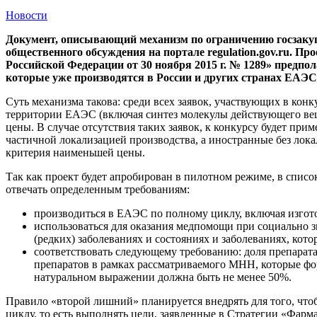
Новости
Документ, описывающий механизм по ограничению госзакуп
общественного обсуждения на портале regulation.gov.ru. 
Российской Федерации от 30 ноября 2015 г. № 1289» предпо
которые уже производятся в России и других странах ЕАЭС
Суть механизма такова: среди всех заявок, участвующих в конк
территории ЕАЭС (включая синтез молекулы действующего веще
цены. В случае отсутствия таких заявок, к конкурсу будет п
частичной локализацией производства, а иностранные без локал
критерия наименьшей цены.
Так как проект будет апробирован в пилотном режиме, в спис
отвечать определенным требованиям:
производиться в ЕАЭС по полному циклу, включая изгот
использоваться для оказания медпомощи при социально
(редких) заболеваниях и состояниях и заболеваниях, кот
соответствовать следующему требованию: доля препарат
препаратов в рамках рассматриваемого МНН, которые фор
натуральном выражении должна быть не менее 50%.
Правило «второй лишний» планируется внедрять для того, что
циклу, то есть выполнять цели, заявленные в Стратегии «Фар