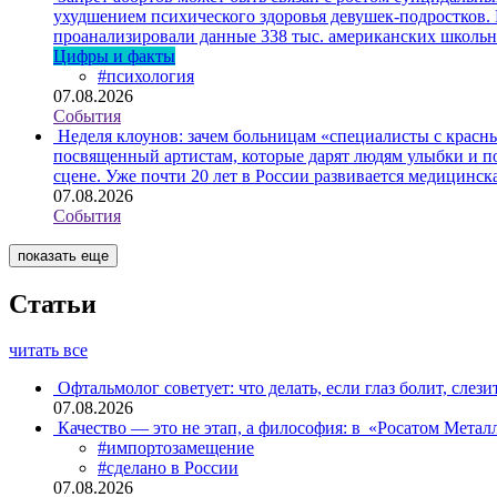
ухудшением психического здоровья девушек-подростков.
проанализировали данные 338 тыс. американских школьни
Цифры и факты
#психология
07.08.2026
События
Неделя клоунов: зачем больницам «специалисты с крас
посвященный артистам, которые дарят людям улыбки и по
сцене. Уже почти 20 лет в России развивается медицинс
07.08.2026
События
показать еще
Статьи
читать все
Офтальмолог советует: что делать, если глаз болит, слези
07.08.2026
Качество — это не этап, а философия: в «Росатом Мета
#импортозамещение
#сделано в России
07.08.2026