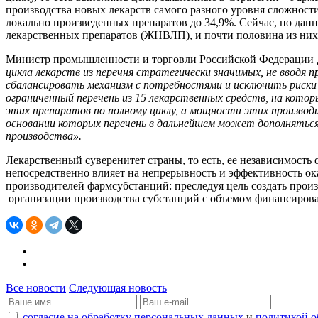
производства новых лекарств самого разного уровня сложности
локально произведенных препаратов до 34,9%. Сейчас, по дан
лекарственных препаратов (ЖНВЛП), и почти половина из них
Министр промышленности и торговли Российской Федерации
цикла лекарств из перечня стратегически значимых, не вводя
сбалансировать механизм с потребностями и исключить риски
ограниченный перечень из 15 лекарственных средств, на кот
этих препаратов по полному циклу, а мощности этих произв
основании которых перечень в дальнейшем может дополняться
производства».
Лекарственный суверенитет страны, то есть, ее независимость
непосредственно влияет на непрерывность и эффективность ок
производителей фармсубстанций: преследуя цель создать прои
организации производства субстанций с объемом финансирован
Все новости
Следующая новость
согласие на обработку персональных данных
и
политикой о