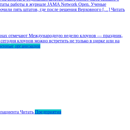
ьтаты работы в журнале JAMA Network Open. Ученые
лючили пять штатов, где после решения Верховного […]
Читать
ранах отмечают Международную неделю клоунов — праздник,
сегодня клоунов можно встретить не только в цирке или на
венные организации
 пациента
Читать
Предприятия