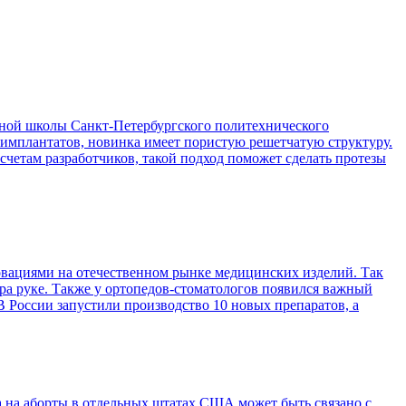
ой школы Санкт-Петербургского политехнического
 имплантатов, новинка имеет пористую решетчатую структуру.
асчетам разработчиков, такой подход поможет сделать протезы
вациями на отечественном рынке медицинских изделий. Так
ра руке. Также у ортопедов-стоматологов появился важный
 России запустили производство 10 новых препаратов, а
 на аборты в отдельных штатах США может быть связано с