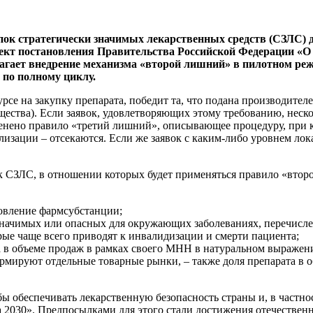
ок стратегически значимых лекарственных средств (СЗЛС) 
Проект постановления Правительства Российской Федерации «
лагает внедрение механизма «второй лишний» в пилотном реж
 по полному циклу.
урсе на закупку препарата, победит та, что подана производите
ства). Если заявок, удовлетворяющих этому требованию, нескол
рименено правило «третий лишний», описывающее процедуру, при
изации – отсекаются. Если же заявок с каким-либо уровнем лока
ок СЗЛС, в отношении которых будет применяться правило «втор
овление фармсубстанции;
 значимых или опасных для окружающих заболеваниях, перечисл
орые чаще всего приводят к инвалидизации и смерти пациента;
а в объеме продаж в рамках своего МНН в натуральном выражен
мируют отдельные товарные рынки, – также доля препарата в о
бы обеспечивать лекарственную безопасность страны и, в частн
ма 2030». Предпосылками для этого стали достижения отечестве