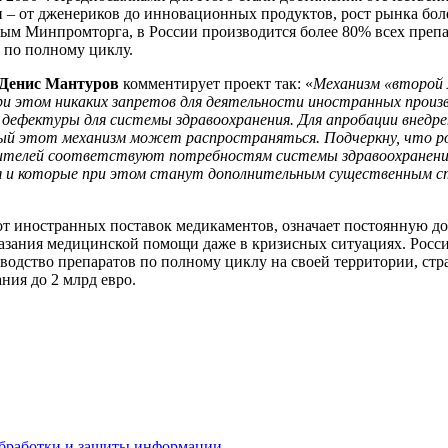
 – от дженериков до инновационных продуктов, рост рынка боле
ным Минпромторга, в России производится более 80% всех преп
 по полному циклу.
Денис Мантуров
комментирует проект так: «
Механизм «второй 
 при этом никаких запретов для деятельности иностранных про
 дефектуры для системы здравоохранения. Для апробации внедре
орый этот механизм может распространяться. Подчеркну, что 
одителей соответствуют потребностям системы здравоохранени
 и которые при этом станут дополнительным существенным стим
 от иностранных поставок медикаментов, означает постоянную д
азания медицинской помощи даже в кризисных ситуациях. Россия
зводство препаратов по полному циклу на своей территории, ст
ия до 2 млрд евро.
бработки и защиты информации