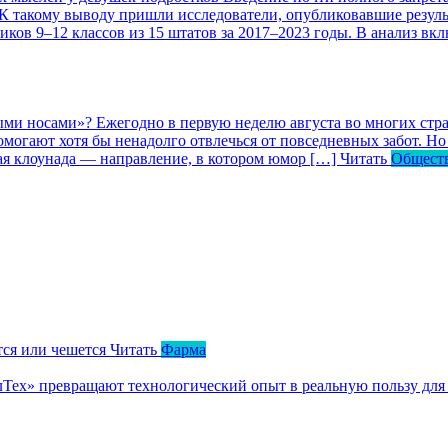
 К такому выводу пришли исследователи, опубликовавшие резул
ков 9–12 классов из 15 штатов за 2017–2023 годы. В анализ вк
ными носами»?
Ежегодно в первую неделю августа во многих ст
могают хотя бы ненадолго отвлечься от повседневных забот. Но 
кая клоунада — направление, в котором юмор […]
Читать
Общест
тся или чешется
Читать
Фарма
ллТех» превращают технологический опыт в реальную пользу для