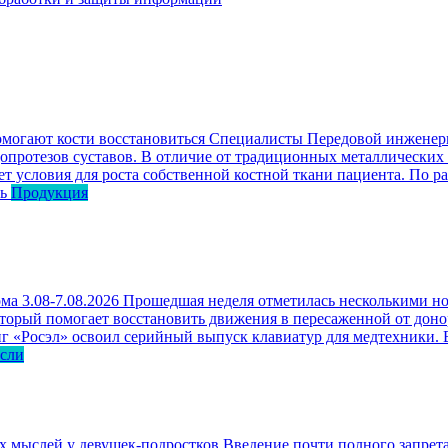
омогают кости восстановиться
Специалисты Передовой инженерн
опротезов суставов. В отличие от традиционных металлических
ет условия для роста собственной костной ткани пациента. По р
ь
Продукция
ма 3.08-7.08.2026
Прошедшая неделя отметилась несколькими но
оторый помогает восстановить движения в пересаженной от доно
г «Росэл» освоил серийный выпуск клавиатур для медтехники. В
асли
ых мыслей у девушек-подростков
Введение почти полного запрета