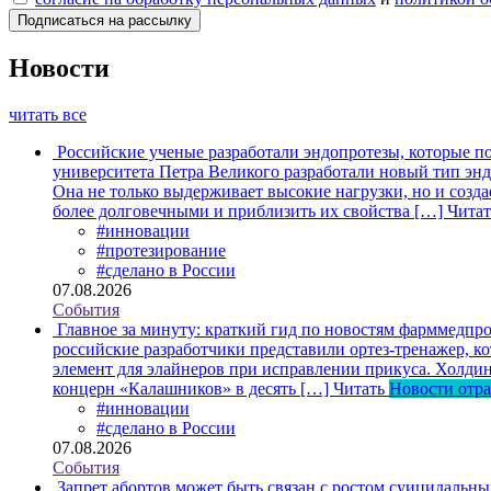
Новости
читать все
Российские ученые разработали эндопротезы, которые п
университета Петра Великого разработали новый тип энд
Она не только выдерживает высокие нагрузки, но и созда
более долговечными и приблизить их свойства […]
Читат
#инновации
#протезирование
#сделано в России
07.08.2026
События
Главное за минуту: краткий гид по новостям фарммедпро
российские разработчики представили ортез-тренажер, к
элемент для элайнеров при исправлении прикуса. Холдин
концерн «Калашников» в десять […]
Читать
Новости отр
#инновации
#сделано в России
07.08.2026
События
Запрет абортов может быть связан с ростом суицидальн