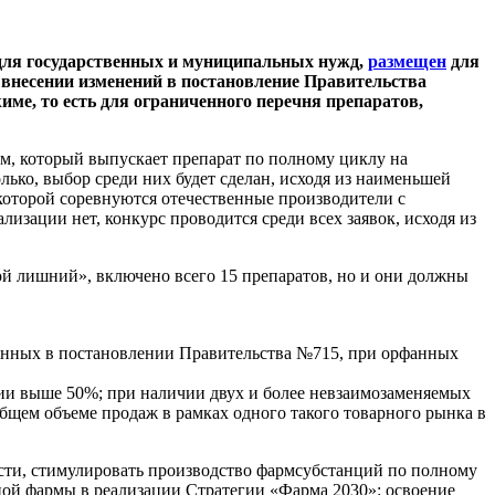
для государственных и муниципальных нужд,
размещен
для
О внесении изменений в постановление Правительства
име, то есть для ограниченного перечня препаратов,
лем, который выпускает препарат по полному циклу на
ько, выбор среди них будет сделан, исходя из наименьшей
 которой соревнуются отечественные производители с
лизации нет, конкурс проводится среди всех заявок, исходя из
ой лишний», включено всего 15 препаратов, но и они должны
енных в постановлении Правительства №715, при орфанных
ии выше 50%; при наличии двух и более невзаимозаменяемых
бщем объеме продаж в рамках одного такого товарного рынка в
ости, стимулировать производство фармсубстанций по полному
нной фармы в реализации Стратегии «Фарма 2030»: освоение