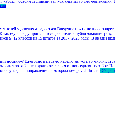
г «Росэл» освоил серийный выпуск клавиатур для медтехники. В
асли
ых мыслей у девушек-подростков
Введение почти полного запрета
 К такому выводу пришли исследователи, опубликовавшие резул
ков 9–12 классов из 15 штатов за 2017–2023 годы. В анализ вк
ными носами»?
Ежегодно в первую неделю августа во многих ст
могают хотя бы ненадолго отвлечься от повседневных забот. Но 
кая клоунада — направление, в котором юмор […]
Читать
Общест