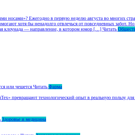
ными носами»?
Ежегодно в первую неделю августа во многих ст
могают хотя бы ненадолго отвлечься от повседневных забот. Но 
кая клоунада — направление, в котором юмор […]
Читать
Общест
тся или чешется
Читать
Фарма
ллТех» превращают технологический опыт в реальную пользу для
ь
Здоровье и медицина