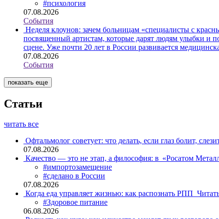
#психология
07.08.2026
События
Неделя клоунов: зачем больницам «специалисты с крас
посвященный артистам, которые дарят людям улыбки и по
сцене. Уже почти 20 лет в России развивается медицинс
07.08.2026
События
показать еще
Статьи
читать все
Офтальмолог советует: что делать, если глаз болит, слези
07.08.2026
Качество — это не этап, а философия: в «Росатом Мета
#импортозамещение
#сделано в России
07.08.2026
Когда еда управляет жизнью: как распознать РПП
Читат
#Здоровое питание
06.08.2026