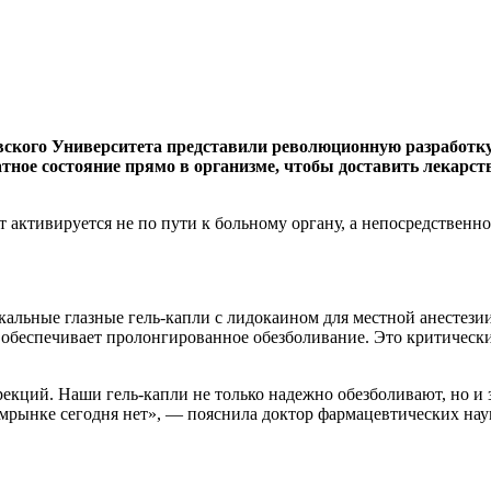
ского Университета представили революционную разработк
ное состояние прямо в организме, чтобы доставить лекарство
ктивируется не по пути к больному органу, а непосредственно в
альные глазные гель-капли с лидокаином для местной анестезии
и обеспечивает пролонгированное обезболивание. Это критическ
екций. Наши гель-капли не только надежно обезболивают, но и
рмрынке сегодня нет», — пояснила доктор фармацевтических на