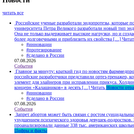
читать все
Российские ученые разработали эндопротезы, которые п
университета Петра Великого разработали новый тип энд
Она не только выдерживает высокие нагрузки, но и созда
более долговечными и приблизить их свойства […]
Читат
#инновации
#протезирование
#сделано в России
07.08.2026
События
Главное за минуту: краткий гид по новостям фарммедпро
российские разработчики представили ортез-тренажер, к
элемент для элайнеров при исправлении прикуса. Холдин
концерн «Калашников» в десять […]
Читать
Новости отр
#инновации
#сделано в России
07.08.2026
События
Запрет абортов может быть связан с ростом суицидальн
ухудшением психического здоровья девушек-подростков.
проанализировали данные 338 тыс. американских школьни
Цифры и факты