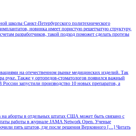
ой школы Санкт-Петербургского политехнического
 имплантатов, новинка имеет пористую решетчатую структуру.
асчетам разработчиков, такой подход поможет сделать протезы
вациями на отечественном рынке медицинских изделий. Так
ра руке. Также у ортопедов-стоматологов появился важный
 России запустили производство 10 новых препаратов, а
 на аборты в отдельных штатах США может быть связано с
ьтаты работы в журнале JAMA Network Open. Ученые
лючили пять штатов, где после решения Верховного […]
Читать