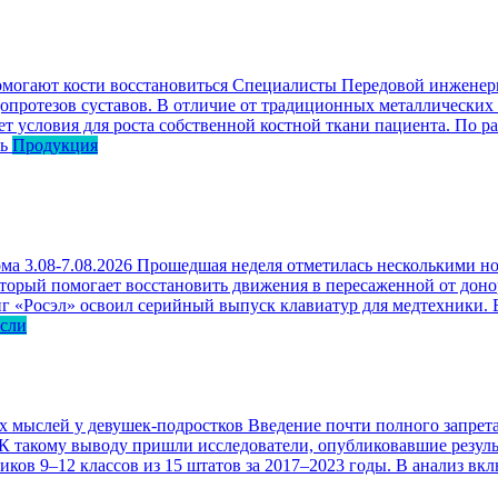
омогают кости восстановиться
Специалисты Передовой инженерн
опротезов суставов. В отличие от традиционных металлических
ет условия для роста собственной костной ткани пациента. По р
ь
Продукция
ма 3.08-7.08.2026
Прошедшая неделя отметилась несколькими но
оторый помогает восстановить движения в пересаженной от доно
г «Росэл» освоил серийный выпуск клавиатур для медтехники. В
асли
ых мыслей у девушек-подростков
Введение почти полного запрета
 К такому выводу пришли исследователи, опубликовавшие резул
ков 9–12 классов из 15 штатов за 2017–2023 годы. В анализ вк