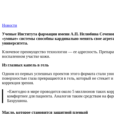
Новости
Ученые Института фармации имени А.П. Нелюбина Сеченов
«умные» системы способны кардинально менять свое агрегат
университета.
Ключевое преимущество технологии — ее адресность. Препарат а
воспаленном участке кожи.
Из глазных капель в гель
Одним из первых успешных проектов этого формата стали уник
поверхностью глаза превращаются в гель, который не стекает 
коррекция зрения.
«Ежегодно в мире проводится около 5 миллионов таких корр
комфортнее для пациента. Аналогов таким средствам на фа
Бахрушина.
Масло, которое становится защитной пленкой