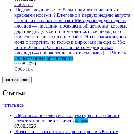
События
Неделя клоунов: зачем больницам «специалисты с
красными носами»?
Ежегодно в первую неделю августа
во многих странах отмечают Международную неделю
клоунов — праздник, посвященный артистам, которые
дарят людям улыбки и помогают хотя бы ненадолго
отвлечься от повседневных забот. Но сегодня клоунов
можно встретить не только в цирке или на сцене. Уже
почти 20 лет в России развивается медицинская
клоунада — направление, в котором юмор […]
Читать
Общественные организации
07.08.2026
События
показать еще
Статьи
читать все
Офтальмолог советует: что делать, если глаз болит,
слезится или чешется
Читать
Фарма
07.08.2026
Качество — это не этап, а философия: в «Росатом