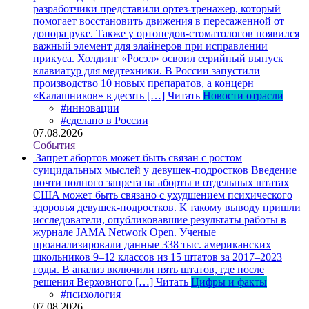
разработчики представили ортез-тренажер, который
помогает восстановить движения в пересаженной от
донора руке. Также у ортопедов-стоматологов появился
важный элемент для элайнеров при исправлении
прикуса. Холдинг «Росэл» освоил серийный выпуск
клавиатур для медтехники. В России запустили
производство 10 новых препаратов, а концерн
«Калашников» в десять […]
Читать
Новости отрасли
#инновации
#сделано в России
07.08.2026
События
Запрет абортов может быть связан с ростом
суицидальных мыслей у девушек-подростков
Введение
почти полного запрета на аборты в отдельных штатах
США может быть связано с ухудшением психического
здоровья девушек-подростков. К такому выводу пришли
исследователи, опубликовавшие результаты работы в
журнале JAMA Network Open. Ученые
проанализировали данные 338 тыс. американских
школьников 9–12 классов из 15 штатов за 2017–2023
годы. В анализ включили пять штатов, где после
решения Верховного […]
Читать
Цифры и факты
#психология
07.08.2026