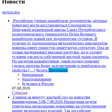
Новости
читать все
Российские ученые разработали эндопротезы, которые
помогают кости восстановиться
Специалисты
Передовой инженерной школы Санкт-Петербургского
политехнического университета Петра Великого
разработали новый тип эндопротезов суставов. В
отличие от традиционных металлических имплантатов,
новинка имеет пористую решетчатую структуру. Она не
только выдерживает высокие нагрузки, но и создает
условия для роста собственной костной ткани пациента.
По расчетам разработчиков, такой подход поможет
сделать протезы более долговечными и приблизить их
свойства […]
Читать
Продукция
#инновации
#протезирование
#сделано в России
07.08.2026
События
Главное за минуту: краткий гид по новостям
фарммедпрома 3.08-7.08.2026
Прошедшая неделя
отметилась несколькими новациями на отечественном
рынке медицинских изделий. Так российские