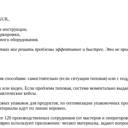
 GUK,
и инструкции,
аркировки,
ного оборудования.
ствах мог решать проблемы эффективнее и быстрее. Это не пр
способами: самостоятельно (если ситуация типовая) или с подд
к или видео. Если проблема типовая, система моментально выд
рактические кейсы.
вых упаковок для продуктов, по оптимизации упаковочных проц
материалы идут по линии неровно.
120 производственных сотрудников (от мастеров и операторов-
ярно используют приложение: читают материалы, задают вопрос