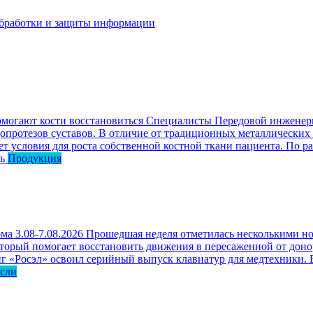
бработки и защиты информации
омогают кости восстановиться
Специалисты Передовой инженерн
опротезов суставов. В отличие от традиционных металлических
ет условия для роста собственной костной ткани пациента. По р
ь
Продукция
ма 3.08-7.08.2026
Прошедшая неделя отметилась несколькими но
оторый помогает восстановить движения в пересаженной от доно
г «Росэл» освоил серийный выпуск клавиатур для медтехники. В
асли