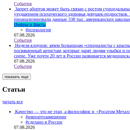
События
Запрет абортов может быть связан с ростом суицидальн
ухудшением психического здоровья девушек-подростков.
проанализировали данные 338 тыс. американских школьни
Цифры и факты
#психология
07.08.2026
События
Неделя клоунов: зачем больницам «специалисты с крас
посвященный артистам, которые дарят людям улыбки и по
сцене. Уже почти 20 лет в России развивается медицинс
07.08.2026
События
показать еще
Статьи
читать все
Качество — это не этап, а философия: в «Росатом Мета
#импортозамещение
#сделано в России
07.08.2026