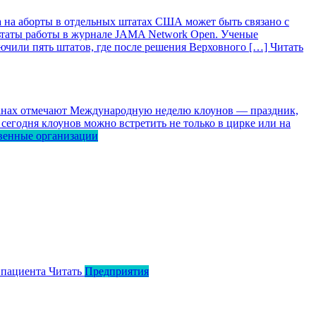
 на аборты в отдельных штатах США может быть связано с
ьтаты работы в журнале JAMA Network Open. Ученые
лючили пять штатов, где после решения Верховного […]
Читать
ранах отмечают Международную неделю клоунов — праздник,
сегодня клоунов можно встретить не только в цирке или на
венные организации
 пациента
Читать
Предприятия