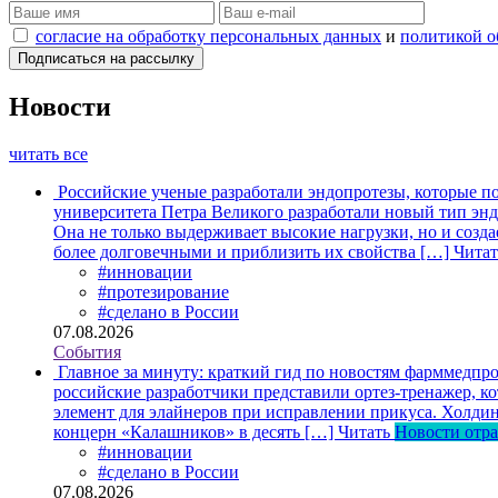
согласие на обработку персональных данных
и
политикой о
Новости
читать все
Российские ученые разработали эндопротезы, которые п
университета Петра Великого разработали новый тип энд
Она не только выдерживает высокие нагрузки, но и созда
более долговечными и приблизить их свойства […]
Читат
#инновации
#протезирование
#сделано в России
07.08.2026
События
Главное за минуту: краткий гид по новостям фарммедпро
российские разработчики представили ортез-тренажер, к
элемент для элайнеров при исправлении прикуса. Холдин
концерн «Калашников» в десять […]
Читать
Новости отр
#инновации
#сделано в России
07.08.2026