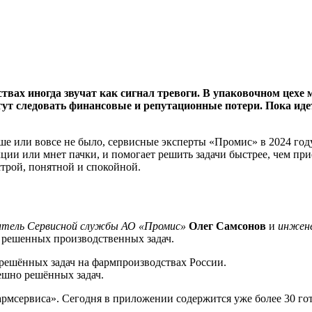
твах иногда звучат как сигнал тревоги. В упаковочном цехе 
огут следовать финансовые и репутационные потери. Пока ид
е или вовсе не было, сервисные эксперты «Промис» в 2024 год
укции или мнет пачки, и помогает решить задачи быстрее, чем п
строй, понятной и спокойной.
итель Сервисной службы АО «Промис»
Олег Самсонов
и
инжене
 решенных производственных задач.
 решённых задач на фармпроизводствах России.
пешно решённых задач.
армсервиса». Сегодня в приложении содержится уже более 30 г