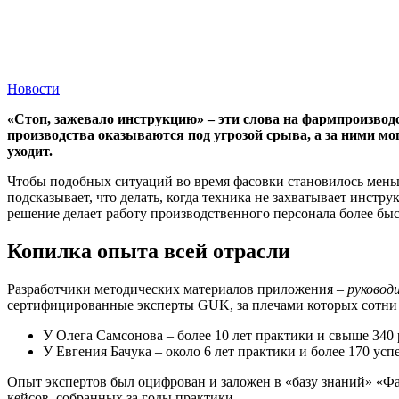
Новости
«Стоп, зажевало инструкцию» – эти слова на фармпроизводс
производства оказываются под угрозой срыва, а за ними м
уходит.
Чтобы подобных ситуаций во время фасовки становилось меньш
подсказывает, что делать, когда техника не захватывает инстр
решение делает работу производственного персонала более бы
Копилка опыта всей отрасли
Разработчики методических материалов приложения –
руковод
сертифицированные эксперты GUK, за плечами которых сотни
У Олега Самсонова – более 10 лет практики и свыше 340
У Евгения Бачука – около 6 лет практики и более 170 ус
Опыт экспертов был оцифрован и заложен в «базу знаний» «Ф
кейсов, собранных за годы практики.