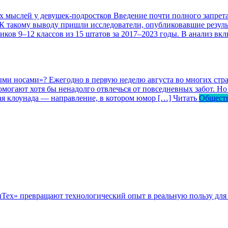
ых мыслей у девушек-подростков
Введение почти полного запрета
 К такому выводу пришли исследователи, опубликовавшие резул
ков 9–12 классов из 15 штатов за 2017–2023 годы. В анализ вк
ными носами»?
Ежегодно в первую неделю августа во многих ст
могают хотя бы ненадолго отвлечься от повседневных забот. Но 
кая клоунада — направление, в котором юмор […]
Читать
Общест
ллТех» превращают технологический опыт в реальную пользу для