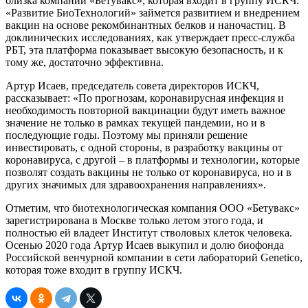
близка компании «Бетувакс», которая входит в группу ИСКЧ.
«Развитие БиоТехнологий» займется развитием и внедрением
вакцин на основе рекомбинантных белков и наночастиц. В
доклинических исследованиях, как утверждает пресс-служба
РБТ, эта платформа показывает высокую безопасность, и к
тому же, достаточно эффективна.
Артур Исаев, председатель совета директоров ИСКЧ,
рассказывает: «По прогнозам, коронавирусная инфекция и
необходимость повторной вакцинации будут иметь важное
значение не только в рамках текущей пандемии, но и в
последующие годы. Поэтому мы приняли решение
инвестировать, с одной стороны, в разработку вакцины от
коронавируса, с другой – в платформы и технологии, которые
позволят создать вакцины не только от коронавируса, но и в
других значимых для здравоохранения направлениях».
Отметим, что биотехнологическая компания ООО «Бетувакс»
зарегистрирована в Москве только летом этого года, и
полностью ей владеет Институт стволовых клеток человека.
Осенью 2020 года Артур Исаев выкупил и долю биофонда
Российской венчурной компании в сети лабораторий Genetico,
которая тоже входит в группу ИСКЧ.