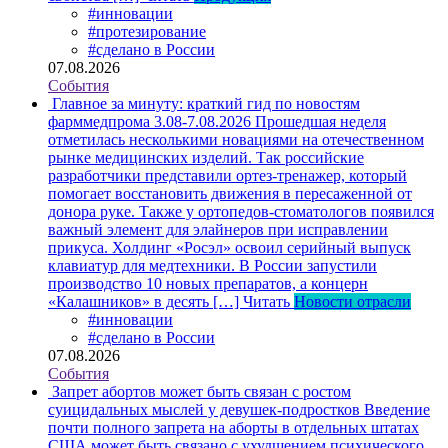
#инновации
#протезирование
#сделано в России
07.08.2026
События
Главное за минуту: краткий гид по новостям
фарммедпрома 3.08-7.08.2026
Прошедшая неделя
отметилась несколькими новациями на отечественном
рынке медицинских изделий. Так российские
разработчики представили ортез-тренажер, который
помогает восстановить движения в пересаженной от
донора руке. Также у ортопедов-стоматологов появился
важный элемент для элайнеров при исправлении
прикуса. Холдинг «Росэл» освоил серийный выпуск
клавиатур для медтехники. В России запустили
производство 10 новых препаратов, а концерн
«Калашников» в десять […]
Читать
Новости отрасли
#инновации
#сделано в России
07.08.2026
События
Запрет абортов может быть связан с ростом
суицидальных мыслей у девушек-подростков
Введение
почти полного запрета на аборты в отдельных штатах
США может быть связано с ухудшением психического