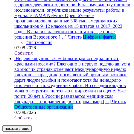
здоровья девушек-подростков. К такому выводу пришли
исследователи, опубликовавшие результаты работы в
журнале JAMA Network Open. Ученые
проанализировали данные 338 тыс. американских
школьников 9–12 классов из 15 штатов за 2017–2023
годы. В анализ включили пять штатов, где после
решения Верховного […]
Читать
Цифры и факты
#психология
07.08.2026
События
Неделя клоунов: зачем больницам «специалисты с
красными носами»?
Ежегодно в первую неделю августа
во многих странах отмечают Международную неделю
клоунов — праздник, посвященный артистам, которые
дарят людям улыбки и помогают хотя бы ненадолго
отвлечься от повседневных забот. Но сегодня клоунов
можно встретить не только в цирке или на сцене. Уже
почти 20 лет в России развивается медицинская
клоунада — направление, в котором юмор […]
Читать
Общественные организации
07.08.2026
События
показать еще