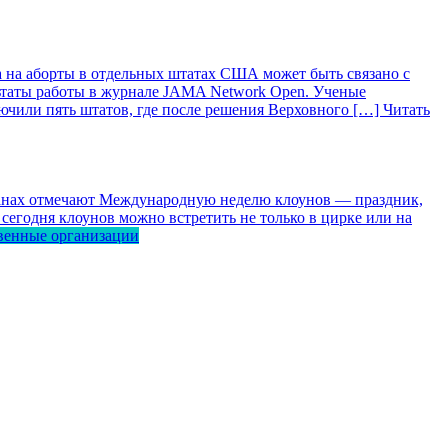
 на аборты в отдельных штатах США может быть связано с
ьтаты работы в журнале JAMA Network Open. Ученые
лючили пять штатов, где после решения Верховного […]
Читать
ранах отмечают Международную неделю клоунов — праздник,
сегодня клоунов можно встретить не только в цирке или на
венные организации