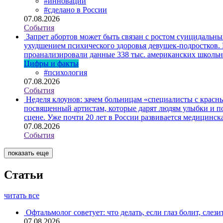
#инновации
#сделано в России
07.08.2026
События
Запрет абортов может быть связан с ростом суицидальн
ухудшением психического здоровья девушек-подростков.
проанализировали данные 338 тыс. американских школьни
Цифры и факты
#психология
07.08.2026
События
Неделя клоунов: зачем больницам «специалисты с крас
посвященный артистам, которые дарят людям улыбки и по
сцене. Уже почти 20 лет в России развивается медицинс
07.08.2026
События
показать еще
Статьи
читать все
Офтальмолог советует: что делать, если глаз болит, слези
07.08.2026