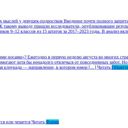
ых мыслей у девушек-подростков
Введение почти полного запрета
 К такому выводу пришли исследователи, опубликовавшие резул
ков 9–12 классов из 15 штатов за 2017–2023 годы. В анализ вк
ными носами»?
Ежегодно в первую неделю августа во многих ст
могают хотя бы ненадолго отвлечься от повседневных забот. Но 
кая клоунада — направление, в котором юмор […]
Читать
Общест
тся или чешется
Читать
Фарма