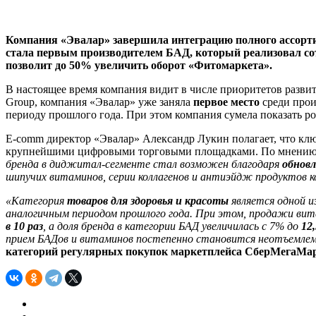
Компания «Эвалар» завершила интеграцию полного ассор
стала первым производителем БАД, который реализовал со
позволит до 50% увеличить оборот «Фитомаркета».
В настоящее время компания видит в числе приоритетов развит
Group, компания «Эвалар» уже заняла
первое место
среди прои
периоду прошлого года. При этом компания сумела показать ро
E-comm директор «Эвалар» Александр Лукин полагает, что кл
крупнейшими цифровыми торговыми площадками. По мнению Ал
бренда в диджитал-сегменте стал возможен благодаря
обнов
шипучих витаминов, серии коллагенов и антиэйдж продуктов
«Категория
товаров для здоровья и
красоты
является одной и
аналогичным периодом прошлого года. При этом, продажи ви
в 10 раз
, а доля бренда в категории БАД увеличилась с 7% до
12
прием БАДов и витаминов постепенно становится неотъемлем
категорий регулярных покупок маркетплейса СберМегаМар