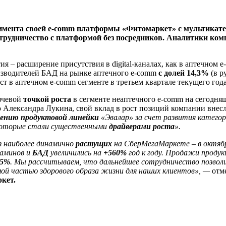
тимента своей e-comm платформы «Фитомаркет» с мультика
трудничество с платформой без посредников. Аналитики ком
ия – расширение присутствия в digital-каналах, как в аптечном
зводителей БАД на рынке аптечного e-comm
с долей 14,3%
(в р
ст в аптечном e-comm сегменте в третьем квартале текущего год
ючевой
точкой роста
в сегменте неаптечного e-comm на сегодня
ександра Лукина, свой вклад в рост позиций компании внесл
лению продуктовой линейки
«Эвалар» за счет развития категор
 которые стали существенными
драйверами роста
».
з наиболее динамично
растущих
на СберМегаМаркете – в октябр
таминов и
БАД
увеличились на
+560%
год к году. Продажи продук
,5%
. Мы рассчитываем, что дальнейшее сотрудничество позволи
ой частью здорового образа жизни для наших клиентов», —
отм
кет.