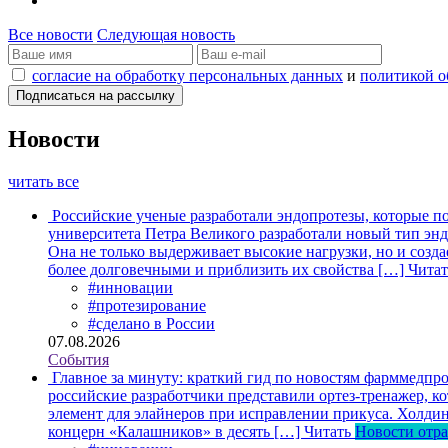
Все новости
Следующая новость
согласие на обработку персональных данных
и
политикой о
Новости
читать все
Российские ученые разработали эндопротезы, которые п
университета Петра Великого разработали новый тип энд
Она не только выдерживает высокие нагрузки, но и созда
более долговечными и приблизить их свойства […]
Читат
#инновации
#протезирование
#сделано в России
07.08.2026
События
Главное за минуту: краткий гид по новостям фарммедпро
российские разработчики представили ортез-тренажер, к
элемент для элайнеров при исправлении прикуса. Холдин
концерн «Калашников» в десять […]
Читать
Новости отр