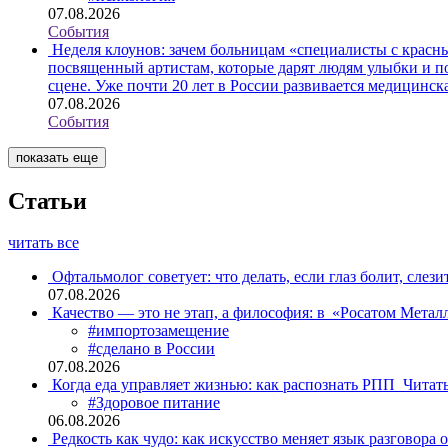
07.08.2026
События
Неделя клоунов: зачем больницам «специалисты с крас
посвященный артистам, которые дарят людям улыбки и по
сцене. Уже почти 20 лет в России развивается медицинс
07.08.2026
События
показать еще
Статьи
читать все
Офтальмолог советует: что делать, если глаз болит, слези
07.08.2026
Качество — это не этап, а философия: в «Росатом Мета
#импортозамещение
#сделано в России
07.08.2026
Когда еда управляет жизнью: как распознать РПП
Читат
#Здоровое питание
06.08.2026
Редкость как чудо: как искусство меняет язык разговора 