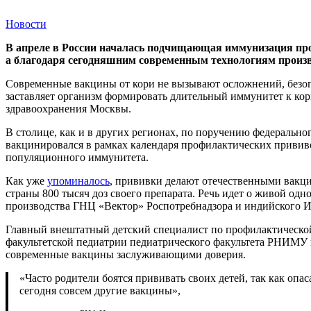
Новости
В апреле в России началась подчищающая иммунизация про
а благодаря сегодняшним современным технологиям произво
Современные вакцины от кори не вызывают осложнений, безопа
заставляет организм формировать длительный иммунитет к кор
здравоохранения Москвы.
В столице, как и в других регионах, по поручению федерально
вакцинировался в рамках календаря профилактических привив
популяционного иммунитета.
Как уже
упоминалось
, прививки делают отечественными вакц
страны 800 тысяч доз своего препарата. Речь идет о живой о
производства ГНЦ «Вектор» Роспотребнадзора и индийского Ин
Главный внештатный детский специалист по профилактической
факультетской педиатрии педиатрического факультета РНИМУ
современные вакцины заслуживающими доверия.
«Часто родители боятся прививать своих детей, так как оп
сегодня совсем другие вакцины»,