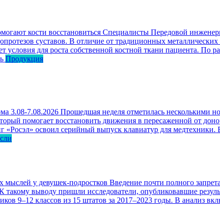
омогают кости восстановиться
Специалисты Передовой инженерн
опротезов суставов. В отличие от традиционных металлических
ет условия для роста собственной костной ткани пациента. По р
ь
Продукция
ма 3.08-7.08.2026
Прошедшая неделя отметилась несколькими но
оторый помогает восстановить движения в пересаженной от доно
г «Росэл» освоил серийный выпуск клавиатур для медтехники. В
асли
ых мыслей у девушек-подростков
Введение почти полного запрета
 К такому выводу пришли исследователи, опубликовавшие резул
ков 9–12 классов из 15 штатов за 2017–2023 годы. В анализ вк