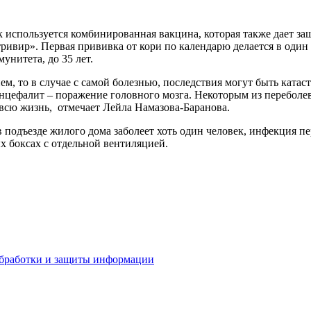
используется комбинированная вакцина, которая также дает защ
ивир». Первая прививка от кори по календарю делается в один г
унитета, до 35 лет.
м, то в случае с самой болезнью, последствия могут быть катас
энцефалит – поражение головного мозга. Некоторым из переболе
 всю жизнь, отмечает Лейла Намазова-Баранова.
в подъезде жилого дома заболеет хоть один человек, инфекция п
 боксах с отдельной вентиляцией.
бработки и защиты информации