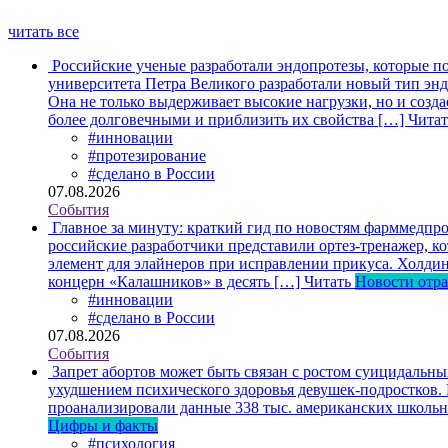
читать все
Российские ученые разработали эндопротезы, которые п
университета Петра Великого разработали новый тип энд
Она не только выдерживает высокие нагрузки, но и созда
более долговечными и приблизить их свойства […]
Читат
#инновации
#протезирование
#сделано в России
07.08.2026
События
Главное за минуту: краткий гид по новостям фарммедпро
российские разработчики представили ортез-тренажер, к
элемент для элайнеров при исправлении прикуса. Холдин
концерн «Калашников» в десять […]
Читать
Новости отр
#инновации
#сделано в России
07.08.2026
События
Запрет абортов может быть связан с ростом суицидальн
ухудшением психического здоровья девушек-подростков.
проанализировали данные 338 тыс. американских школьни
Цифры и факты
#психология