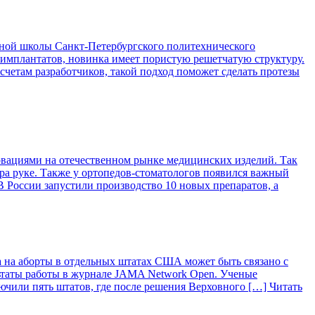
ой школы Санкт-Петербургского политехнического
 имплантатов, новинка имеет пористую решетчатую структуру.
асчетам разработчиков, такой подход поможет сделать протезы
вациями на отечественном рынке медицинских изделий. Так
ра руке. Также у ортопедов-стоматологов появился важный
 России запустили производство 10 новых препаратов, а
 на аборты в отдельных штатах США может быть связано с
ьтаты работы в журнале JAMA Network Open. Ученые
лючили пять штатов, где после решения Верховного […]
Читать