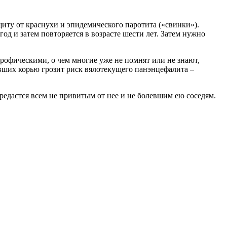
иту от краснухи и эпидемического паротита («свинки»).
од и затем повторяется в возрасте шести лет. Затем нужно
трофическими, о чем многие уже не помнят или не знают,
вших корью грозит риск вялотекущего панэнцефалита –
ередастся всем не привитым от нее и не болевшим ею соседям.