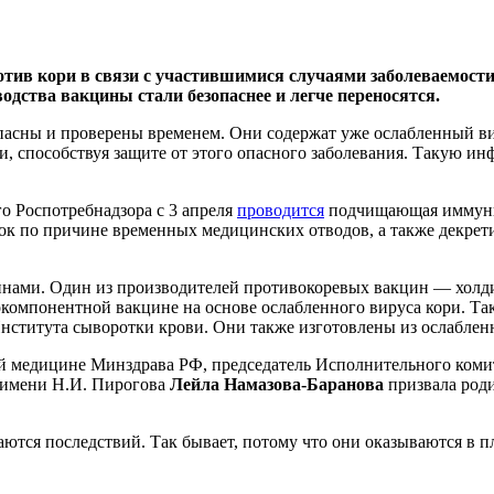
тив кори в связи с участившимися случаями заболеваемости
дства вакцины стали безопаснее и легче переносятся.
сны и проверены временем. Они содержат уже ослабленный виру
и, способствуя защите от этого опасного заболевания. Такую 
го Роспотребнадзора с 3 апреля
проводится
подчищающая иммуниза
ок по причине временных медицинских отводов, а также декрет
инами. Один из производителей противокоревых вакцин — холд
днокомпонентной вакцине на основе ослабленного вируса кори. 
ститута сыворотки крови. Они также изготовлены из ослабленн
 медицине Минздрава РФ, председатель Исполнительного комит
 имени Н.И. Пирогова
Лейла Намазова-Баранова
призвала роди
асаются последствий. Так бывает, потому что они оказываются в