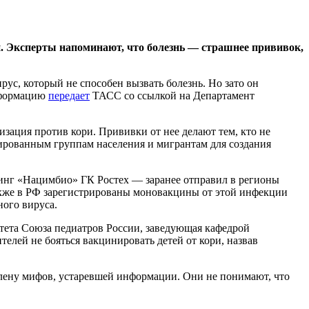
. Эксперты напоминают, что болезнь — страшнее прививок,
с, который не способен вызвать болезнь. Но зато он
информацию
передает
ТАСС со ссылкой на Департамент
ция против кори. Прививки от нее делают тем, кто не
ированным группам населения и мигрантам для создания
инг «Нацимбио» ГК Ростех — заранее отправил в регионы
Также в РФ зарегистрированы моновакцины от этой инфекции
ого вируса.
ета Союза педиатров России, заведующая кафедрой
телей не бояться вакцинировать детей от кори, назвав
 плену мифов, устаревшей информации. Они не понимают, что