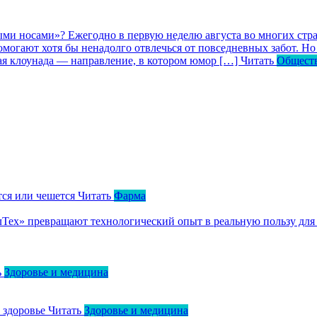
ными носами»?
Ежегодно в первую неделю августа во многих ст
могают хотя бы ненадолго отвлечься от повседневных забот. Но 
кая клоунада — направление, в котором юмор […]
Читать
Общест
тся или чешется
Читать
Фарма
ллТех» превращают технологический опыт в реальную пользу для
ь
Здоровье и медицина
о здоровье
Читать
Здоровье и медицина