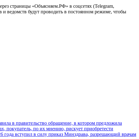
рез страницы «Объясняем.РФ» в соцсетях (Telegram,
в и ведомств будут проводить в постоянном режиме, чтобы
ила в правительство обращение, в котором предложила
х, покупатель, по их мнению, рискует приобретести
026 года вступил в силу приказ Минздрава, разрешающий врачам