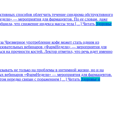
ктивных способов облегчить течение синдрома обструктивного
едели» — мероприятия для фармацевтов. По ее словам, даже
общила, что снижение индекса массы тела […]
Читать
Здоровье
за
Чрезмерное употребление кофе может стать одним из
бразовательных вебинаров «ФармНедели» — мероприятия для
ся на прочности костей. Лектор отметил, что речь идет именно
зывать не только на проблемы в интимной жизни, но и на
ьных вебинаров «ФармНедели» — мероприятия для фармацевтов.
том нередко связан с поражением […]
Читать
Здоровье и