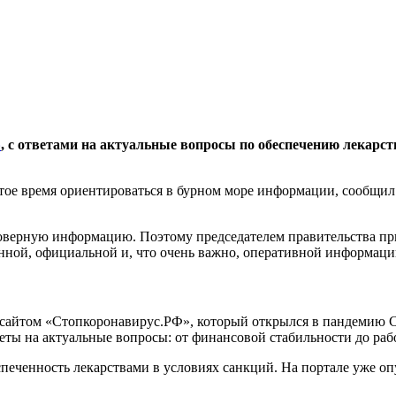
»
, с ответами на актуальные вопросы по обеспечению лекарс
остое время ориентироваться в бурном море информации, сообщ
товерную информацию. Поэтому председателем правительства пр
ной, официальной и, что очень важно, оперативной информации,
 с сайтом «Стопкоронавирус.РФ», который открылся в пандемию
ты на актуальные вопросы: от финансовой стабильности до рабо
печенность лекарствами в условиях санкций. На портале уже о