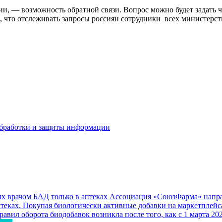
, — возможность обратной связи. Вопрос можно будет задать че
 что отслеживать запросы россиян сотрудники всех министерст
бработки и защиты информации
 врачом БАД только в аптеках
Ассоциация «СоюзФарма» направ
еках. Покупая биологически активные добавки на маркетплейса
авил оборота биодобавок возникла после того, как с 1 марта 2