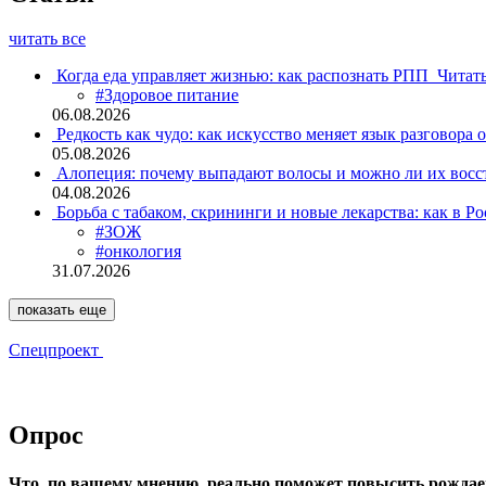
читать все
Когда еда управляет жизнью: как распознать РПП
Читат
#Здоровое питание
06.08.2026
Редкость как чудо: как искусство меняет язык разговора 
05.08.2026
Алопеция: почему выпадают волосы и можно ли их восс
04.08.2026
Борьба с табаком, скрининги и новые лекарства: как в Р
#ЗОЖ
#онкология
31.07.2026
показать еще
Спецпроект
Опрос
Что, по вашему мнению, реально поможет повысить рождае