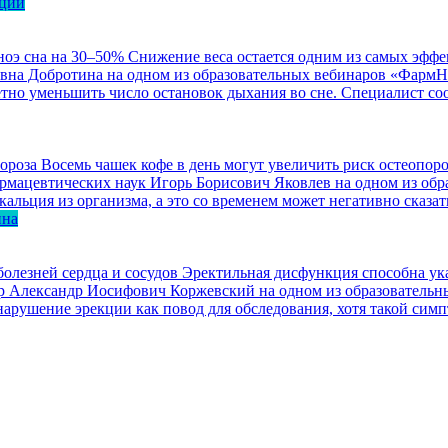
ации
ноэ сна на 30–50%
Снижение веса остается одним из самых эффе
евна Добротина на одном из образовательных вебинаров «ФармН
етно уменьшить число остановок дыхания во сне. Специалист со
Восемь чашек кофе в день могут увеличить риск остеопоро
 фармацевтических наук Игорь Борисович Яковлев на одном из о
льция из организма, а это со временем может негативно сказать
ина
олезней сердца и сосудов
Эректильная дисфункция способна ука
изор Александр Иосифович Коржевский на одном из образовател
арушение эрекции как повод для обследования, хотя такой симп