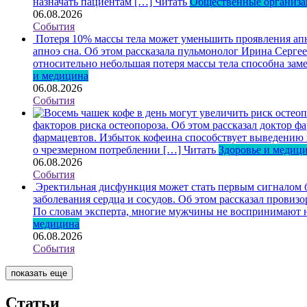
назначать пациентам […]
Читать
Общественные организ
06.08.2026
События
Потеря 10% массы тела может уменьшить проявления ап
апноэ сна. Об этом рассказала пульмонолог Ирина Серге
относительно небольшая потеря массы тела способна зам
и медицина
06.08.2026
События
факторов риска остеопороза. Об этом рассказал доктор
фармацевтов. Избыток кофеина способствует выведению ка
о чрезмерном потреблении […]
Читать
Здоровье и медиц
06.08.2026
События
Эректильная дисфункция может стать первым сигналом б
заболевания сердца и сосудов. Об этом рассказал пров
По словам эксперта, многие мужчины не воспринимают н
медицина
06.08.2026
События
показать еще
Статьи