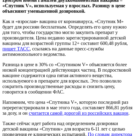
Центром имени Гамалеи двухкомпонентная вакцина –
«Спутник
V», используемая у взрослых. Разницу в цене
объясняют уменьшенной дозировкой.
Как и «взрослая» вакцина от коронавируса, «Спутник М»
будет для россиян бесплатным. Определять его цену нужно
для того, чтобы государство могло закупить препарат у
производителя. Цена недавно зарегистрированной детской
вакцины для возрастной группы 12+ составит 600,48 рубля,
пишет ТАСС
, ссылаясь на данные пресс-службы
антимонопольного ведомства.
Разница в цене в 30% со «Спутником V» объясняется более
низкой концентрацией действующих частиц. В подростковой
вакцине содержится одна пятая активного вещества,
используемого в препарате для взрослых. Это позволило
сократить производственные расходы и снизить цену,
говорится в сообщении ФАС.
Напомним, что цена «Спутника V», которую последний раз
перерегистрировали в мае этого года, составляет 866,81 рубля
за дозу, и он
считается самой дорогой из российских вакцин
.
Также сейчас идет работа над определением дозировки
детской вакцины «Спутник» для возраста 6-11 лет с целью
проведения ее клинических испытаний.
По словам директора