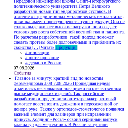
Передовой инженерной школы Санкт-Петербургского
политехнического университета Петра Великого
разработали новый тип эндопротезов суставов. В
отличие от традиционных металлических имплантатов,
новинка имеет пористую решетчатую структуру. Она не
только выдерживает высокие нагрузки, но и создает
условия для роста собственной костной ткани пациента.
По расчетам разработчиков, такой подход поможет
сделать протезы более долговечными и приблизить их
свойства […]
Читать
Продукция
#инновации
#протезирование
#сделано в России
07.08.2026
События
Главное за минуту: краткий гид по новостям
фарммедпрома 3.08-7.08.2026
Прошедшая неделя
отметилась несколькими новациями на отечественном
рынке медицинских изделий. Так российские
разработчики представили ортез-тренажер, который
помогает восстановить движения в пересаженной от
донора руке. Также у ортопедов-стоматологов появился
важный элемент для элайнеров при исправлении
прикуса. Холдинг «Росэл» освоил серийный выпуск
клавиатур для медтехники. В России запустили