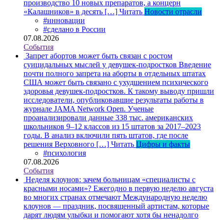
производство 10 новых препаратов, а концерн
«Калашников» в десять […]
Читать
Новости отрасли
#инновации
#сделано в России
07.08.2026
События
Запрет абортов может быть связан с ростом
суицидальных мыслей у девушек-подростков
Введение
почти полного запрета на аборты в отдельных штатах
США может быть связано с ухудшением психического
здоровья девушек-подростков. К такому выводу пришли
исследователи, опубликовавшие результаты работы в
журнале JAMA Network Open. Ученые
проанализировали данные 338 тыс. американских
школьников 9–12 классов из 15 штатов за 2017–2023
годы. В анализ включили пять штатов, где после
решения Верховного […]
Читать
Цифры и факты
#психология
07.08.2026
События
Неделя клоунов: зачем больницам «специалисты с
красными носами»?
Ежегодно в первую неделю августа
во многих странах отмечают Международную неделю
клоунов — праздник, посвященный артистам, которые
дарят людям улыбки и помогают хотя бы ненадолго