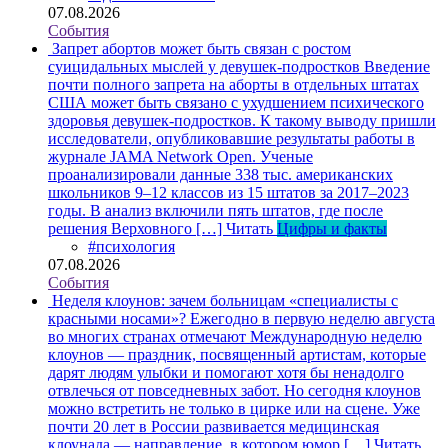
07.08.2026
События
Запрет абортов может быть связан с ростом
суицидальных мыслей у девушек-подростков
Введение
почти полного запрета на аборты в отдельных штатах
США может быть связано с ухудшением психического
здоровья девушек-подростков. К такому выводу пришли
исследователи, опубликовавшие результаты работы в
журнале JAMA Network Open. Ученые
проанализировали данные 338 тыс. американских
школьников 9–12 классов из 15 штатов за 2017–2023
годы. В анализ включили пять штатов, где после
решения Верховного […]
Читать
Цифры и факты
#психология
07.08.2026
События
Неделя клоунов: зачем больницам «специалисты с
красными носами»?
Ежегодно в первую неделю августа
во многих странах отмечают Международную неделю
клоунов — праздник, посвященный артистам, которые
дарят людям улыбки и помогают хотя бы ненадолго
отвлечься от повседневных забот. Но сегодня клоунов
можно встретить не только в цирке или на сцене. Уже
почти 20 лет в России развивается медицинская
клоунада — направление, в котором юмор […]
Читать