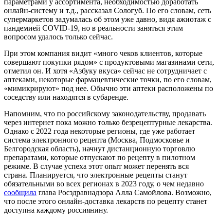
параметрами у ассортимента, необходимостью доработать
онлайн-систему и т.д., рассказал Сологуб. По его словам, сеть
супермаркетов задумалась об этом уже давно, видя ажиотаж с
пандемией COVID-19, но в реальности заняться этим
вопросом удалось только сейчас.
При этом компания видит «много чеков клиентов, которые
совершают покупки рядом» с продуктовыми магазинами сети,
отметил он. И хотя «Азбуку вкуса» сейчас не сотрудничает с
аптеками, некоторые фармацевтические точки, по его словам,
«мимикрируют» под нее. Обычно эти аптеки расположены по
соседству или находятся в субаренде.
Напомним, что по российскому законодательству, продавать
через интернет пока можно только безрецептурные лекарства.
Однако с 2022 года некоторые регионы, где уже работает
система электронного рецепта (Москва, Подмосковье и
Белгородская область), начнут дистанционную торговлю
препаратами, которые отпускают по рецепту в пилотном
режиме. В случае успеха этот опыт может перенять вся
страна. Планируется, что электронные рецепты станут
обязательными во всех регионах в 2023 году, о чем недавно
сообщила
глава Росздравнадзора Алла Самойлова. Возможно,
что после этого онлайн-доставка лекарств по рецепту станет
доступна каждому россиянину.