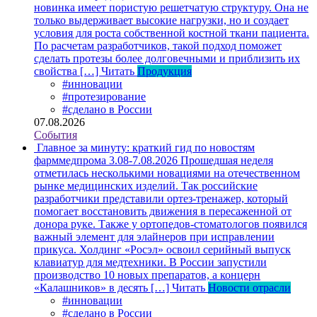
новинка имеет пористую решетчатую структуру. Она не
только выдерживает высокие нагрузки, но и создает
условия для роста собственной костной ткани пациента.
По расчетам разработчиков, такой подход поможет
сделать протезы более долговечными и приблизить их
свойства […]
Читать
Продукция
#инновации
#протезирование
#сделано в России
07.08.2026
События
Главное за минуту: краткий гид по новостям
фарммедпрома 3.08-7.08.2026
Прошедшая неделя
отметилась несколькими новациями на отечественном
рынке медицинских изделий. Так российские
разработчики представили ортез-тренажер, который
помогает восстановить движения в пересаженной от
донора руке. Также у ортопедов-стоматологов появился
важный элемент для элайнеров при исправлении
прикуса. Холдинг «Росэл» освоил серийный выпуск
клавиатур для медтехники. В России запустили
производство 10 новых препаратов, а концерн
«Калашников» в десять […]
Читать
Новости отрасли
#инновации
#сделано в России