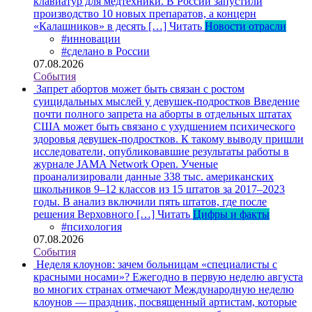
клавиатур для медтехники. В России запустили
производство 10 новых препаратов, а концерн
«Калашников» в десять […]
Читать
Новости отрасли
#инновации
#сделано в России
07.08.2026
События
Запрет абортов может быть связан с ростом
суицидальных мыслей у девушек-подростков
Введение
почти полного запрета на аборты в отдельных штатах
США может быть связано с ухудшением психического
здоровья девушек-подростков. К такому выводу пришли
исследователи, опубликовавшие результаты работы в
журнале JAMA Network Open. Ученые
проанализировали данные 338 тыс. американских
школьников 9–12 классов из 15 штатов за 2017–2023
годы. В анализ включили пять штатов, где после
решения Верховного […]
Читать
Цифры и факты
#психология
07.08.2026
События
Неделя клоунов: зачем больницам «специалисты с
красными носами»?
Ежегодно в первую неделю августа
во многих странах отмечают Международную неделю
клоунов — праздник, посвященный артистам, которые