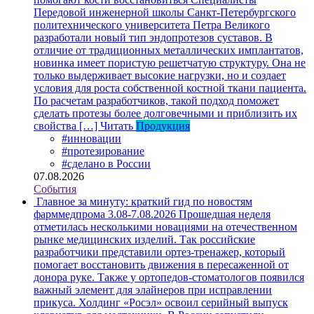
Передовой инженерной школы Санкт-Петербургского
политехнического университета Петра Великого
разработали новый тип эндопротезов суставов. В
отличие от традиционных металлических имплантатов,
новинка имеет пористую решетчатую структуру. Она не
только выдерживает высокие нагрузки, но и создает
условия для роста собственной костной ткани пациента.
По расчетам разработчиков, такой подход поможет
сделать протезы более долговечными и приблизить их
свойства […]
Читать
Продукция
#инновации
#протезирование
#сделано в России
07.08.2026
События
Главное за минуту: краткий гид по новостям
фарммедпрома 3.08-7.08.2026
Прошедшая неделя
отметилась несколькими новациями на отечественном
рынке медицинских изделий. Так российские
разработчики представили ортез-тренажер, который
помогает восстановить движения в пересаженной от
донора руке. Также у ортопедов-стоматологов появился
важный элемент для элайнеров при исправлении
прикуса. Холдинг «Росэл» освоил серийный выпуск