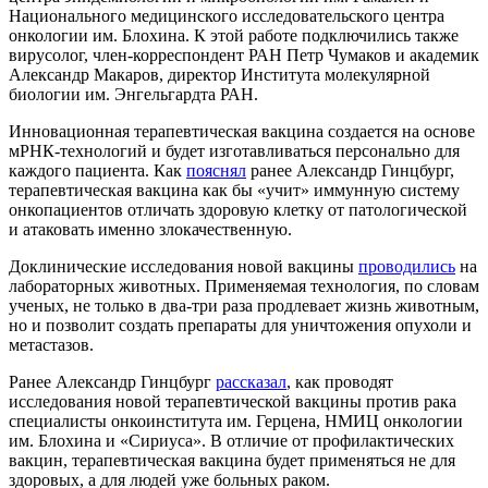
Национального медицинского исследовательского центра
онкологии им. Блохина. К этой работе подключились также
вирусолог, член-корреспондент РАН Петр Чумаков и академик
Александр Макаров, директор Института молекулярной
биологии им. Энгельгардта РАН.
Инновационная терапевтическая вакцина создается на основе
мРНК-технологий и будет изготавливаться персонально для
каждого пациента. Как
пояснял
ранее Александр Гинцбург,
терапевтическая вакцина как бы «учит» иммунную систему
онкопациентов отличать здоровую клетку от патологической
и атаковать именно злокачественную.
Доклинические исследования новой вакцины
проводились
на
лабораторных животных. Применяемая технология, по словам
ученых, не только в два-три раза продлевает жизнь животным,
но и позволит создать препараты для уничтожения опухоли и
метастазов.
Ранее Александр Гинцбург
рассказал
, как проводят
исследования новой терапевтической вакцины против рака
специалисты онкоинститута им. Герцена, НМИЦ онкологии
им. Блохина и «Сириуса». В отличие от профилактических
вакцин, терапевтическая вакцина будет применяться не для
здоровых, а для людей уже больных раком.