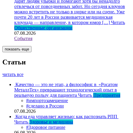
дарят людям улыбки и помогают хотя бы ненадолго
отвлечься от повседневных забот. Но сегодня клоунов
можно встретить не только в цирке или на сцене. Уже
почти 20 лет в России развивается медицинская
клоунада — направление, в котором юмор […]
Читать
Общественные организации
07.08.2026
События
показать еще
Статьи
читать все
Качество — это не этап, а философия: в «Росатом
МеталлТех» превращают технологический опыт в
реальную пользу для пациента
Читать
Предприятия
#импортозамещение
#сделано в России
07.08.2026
Когда еда управляет жизнью: как распознать РПП
Читать
Здоровье и медицина
#Здоровое питание
06.08.2026