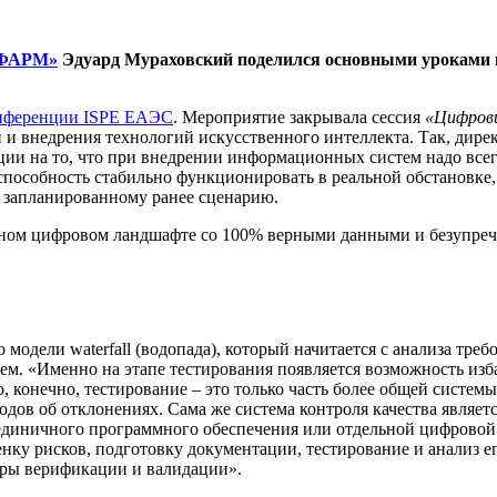
ФАРМ»
Эдуард Мураховский поделился основными уроками в
нференции ISPE ЕАЭС
. Мероприятие закрывала сессия
«Цифрови
и внедрения технологий искусственного интеллекта. Так, дире
ии на то, что при внедрении информационных систем надо все
 способность стабильно функционировать в реальной обстановк
по запланированному ранее сценарию.
альном цифровом ландшафте со 100% верными данными и безупречн
одели waterfall (водопада), который начитается с анализа треб
ем. «Именно на этапе тестирования появляется возможность изб
о, конечно, тестирование – это только часть более общей системы
одов об отклонениях. Сама же система контроля качества являет
ке единичного программного обеспечения или отдельной цифрово
нку рисков, подготовку документации, тестирование и анализ ег
дуры верификации и валидации».