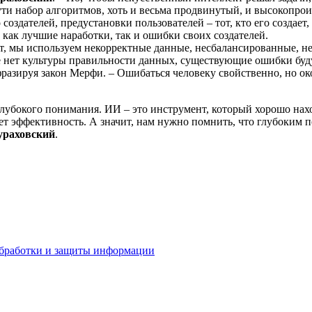
ути набор алгоритмов, хоть и весьма продвинутый, и высокопро
оздателей, предустановки пользователей – тот, кто его создает, о
 как лучшие наработки, так и ошибки своих создателей.
кт, мы используем некорректные данные, несбалансированные, 
де нет культуры правильности данных, существующие ошибки бу
фразируя закон Мерфи. – Ошибаться человеку свойственно, но ок
глубокого понимания. ИИ – это инструмент, который хорошо нах
т эффективность. А значит, нам нужно помнить, что глубоким п
ураховский
.
бработки и защиты информации