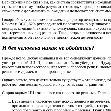
Верификация покажет нам, как система соответствует исходны
стремиться к тому, чтобы результаты этих двух проверок совп
сложности с формализацией ожиданий пользователей системы»
Говоря об искусственном интеллекте, директор департамента 
Review и BCG, 62% руководителей положительно оценивают вли
ведущих компаний, активно использующих системы искусствен
заинтересованных лиц решения. Такой разрыв в важности и п
применении этой технологии в практической деятельности.
И без человека никак не обойтись?
Прежде всего, любая компания и ее топ-менеджмент должны по
универсальный ИИ. При этом последний, по убеждению
Эдуар
качествами человеческого интеллекта и способен решать любые 
решит, все сделает, в т.ч. в производстве.
Однако есть то, что действительно существует – это прикладн
работают они весьма хорошо, но круг этих задач ограничен.
С прикладным ИИ тоже не все так просто, но решаемо. Главно
Вера людей в чудесную силу искусственного интеллекта
приходили к производителю с автоматизацией, а теперь –
особо погружаясь в суть проблемы – поясняет
Эдуард Му