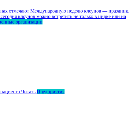
ранах отмечают Международную неделю клоунов — праздник,
сегодня клоунов можно встретить не только в цирке или на
венные организации
 пациента
Читать
Предприятия