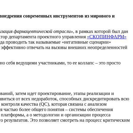
недрения современных инструментов из мирового и
зация фармацевтической отрасли»
, в рамках которой был дан
ктор департамента проектного управления
«СКОПИНФАРМ»
гда проводить так называемые «негативные сценарии»
е, эффективно отвечать на вызовы внешних неопределенностей
о себя ведущими участниками, то ее коллапс – это просто
ований, затем идет проектирование, этапы реализации и
авиться от всех недоработок, способных дискредитировать всю
 контроля качества (QC), которая связана с анализом
ся частью более общего понятия – системы обеспечения
й платформы, а о методологии и организации процесса
о результатов. Это позволяет смотреть на процесс критическим