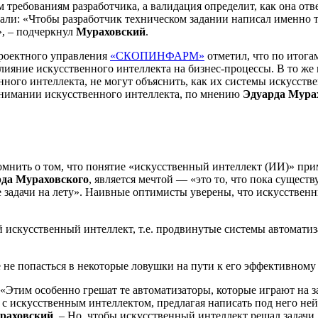
м требованиям разработчика, а валидация определит, как она о
адали: «Чтобы разработчик техническом задании написал именно 
, – подчеркнул
Мураховский
.
проектного управления
«СКОПИНФАРМ»
отметил, что по итога
яние искусственного интеллекта на бизнес-процессы. В то же 
ного интеллекта, не могут объяснить, как их системы искусст
онимании искусственного интеллекта, по мнению
Эдуарда Мура
мнить о том, что понятие «искусственный интеллект (ИИ)» при
да Мураховского
, является мечтой — «это то, что пока сущест
задачи на лету». Наивные оптимисты уверены, что искусственный
ой искусственный интеллект, т.е. продвинутые системы автомати
е не попасться в некоторые ловушки на пути к его эффективно
. «Этим особенно грешат те автоматизаторы, которые играют на
 с искусственным интеллектом, предлагая написать под него не
раховский
. – Но, чтобы искусственный интеллект решал задачи