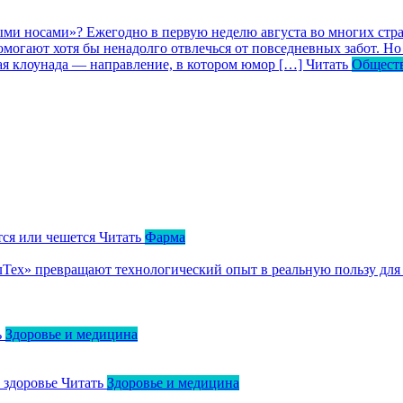
ными носами»?
Ежегодно в первую неделю августа во многих ст
могают хотя бы ненадолго отвлечься от повседневных забот. Но 
кая клоунада — направление, в котором юмор […]
Читать
Общест
тся или чешется
Читать
Фарма
ллТех» превращают технологический опыт в реальную пользу для
ь
Здоровье и медицина
о здоровье
Читать
Здоровье и медицина