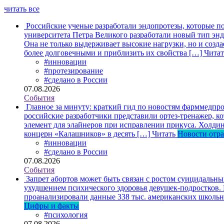
читать все
Российские ученые разработали эндопротезы, которые п
университета Петра Великого разработали новый тип энд
Она не только выдерживает высокие нагрузки, но и созда
более долговечными и приблизить их свойства […]
Читат
#инновации
#протезирование
#сделано в России
07.08.2026
События
Главное за минуту: краткий гид по новостям фарммедпро
российские разработчики представили ортез-тренажер, к
элемент для элайнеров при исправлении прикуса. Холдин
концерн «Калашников» в десять […]
Читать
Новости отр
#инновации
#сделано в России
07.08.2026
События
Запрет абортов может быть связан с ростом суицидальн
ухудшением психического здоровья девушек-подростков.
проанализировали данные 338 тыс. американских школьни
Цифры и факты
#психология
07.08.2026