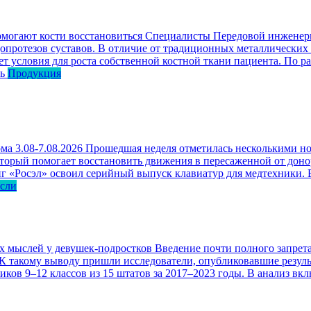
омогают кости восстановиться
Специалисты Передовой инженерн
опротезов суставов. В отличие от традиционных металлических
ет условия для роста собственной костной ткани пациента. По р
ь
Продукция
ма 3.08-7.08.2026
Прошедшая неделя отметилась несколькими но
оторый помогает восстановить движения в пересаженной от доно
г «Росэл» освоил серийный выпуск клавиатур для медтехники. В
асли
ых мыслей у девушек-подростков
Введение почти полного запрета
 К такому выводу пришли исследователи, опубликовавшие резул
ков 9–12 классов из 15 штатов за 2017–2023 годы. В анализ вк