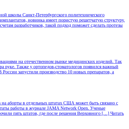
ой школы Санкт-Петербургского политехнического
 имплантатов, новинка имеет пористую решетчатую структуру.
асчетам разработчиков, такой подход поможет сделать протезы
вациями на отечественном рынке медицинских изделий. Так
ра руке. Также у ортопедов-стоматологов появился важный
 России запустили производство 10 новых препаратов, а
 на аборты в отдельных штатах США может быть связано с
ьтаты работы в журнале JAMA Network Open. Ученые
лючили пять штатов, где после решения Верховного […]
Читать