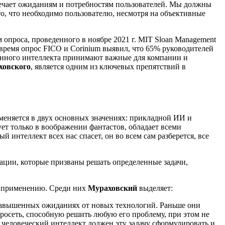
твечает ожиданиям и потребностям пользователей. Мы должны
то, что необходимо пользователю, несмотря на объективные
м опроса, проведенного в ноябре 2021 г. MIT Sloan Management
время опрос FICO и Corinium выявил, что 65% руководителей
венного интеллекта принимают важные для компании и
ховского
, является одним из ключевых препятствий в
меняется в двух основных значениях: прикладной ИИ и
вует только в воображении фантастов, обладает всеми
 интеллект всех нас спасет, он во всем сам разберется, все
зации, которые призваны решать определенные задачи,
му применению. Среди них
Мураховский
выделяет:
 завышенных ожиданиях от новых технологий. Раньше они
йросеть, способную решить любую его проблему, при этом не
, человеческий интеллект должен эту задачу сформулировать и