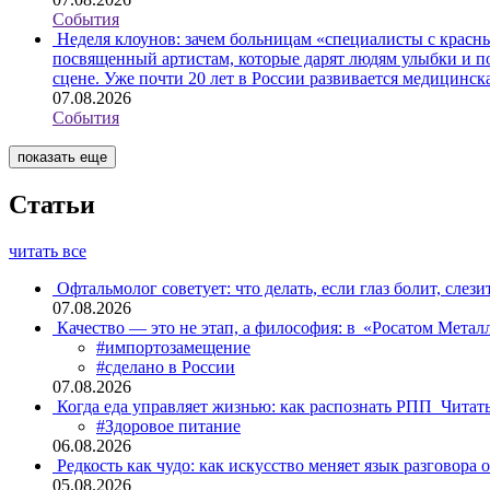
События
Неделя клоунов: зачем больницам «специалисты с крас
посвященный артистам, которые дарят людям улыбки и по
сцене. Уже почти 20 лет в России развивается медицинс
07.08.2026
События
показать еще
Статьи
читать все
Офтальмолог советует: что делать, если глаз болит, слези
07.08.2026
Качество — это не этап, а философия: в «Росатом Мета
#импортозамещение
#сделано в России
07.08.2026
Когда еда управляет жизнью: как распознать РПП
Читат
#Здоровое питание
06.08.2026
Редкость как чудо: как искусство меняет язык разговора 
05.08.2026