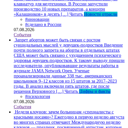
клавиатур для медтехники. В России запустили
производство 10 новых препаратов, а концерн
«Калашников» в десять […]
Читать
Новости отрасли
#инновации
#сделано в России
07.08.2026
События
Запрет абортов может быть связан с ростом
суицидальных мыслей у девушек-подростков
Введение
почти полного запрета на аборты в отдельных штатах
США может быть связано с ухудшением психического
здоровья девушек-подростков. К такому выводу пришли
исследователи, опубликовавшие результаты работы в
журнале JAMA Network Open. Ученые
проанализировали данные 338 тыс. американских
школьников 9–12 классов из 15 штатов за 2017–2023
годы. В анализ включили пять штатов, где после
решения Верховного […]
Читать
Цифры и факты
#психология
07.08.2026
События
Неделя клоунов: зачем больницам «специалисты с
красными носами»?
Ежегодно в первую неделю августа
во многих странах отмечают Международную неделю
клоунов — праздник, посвященный артистам, которые