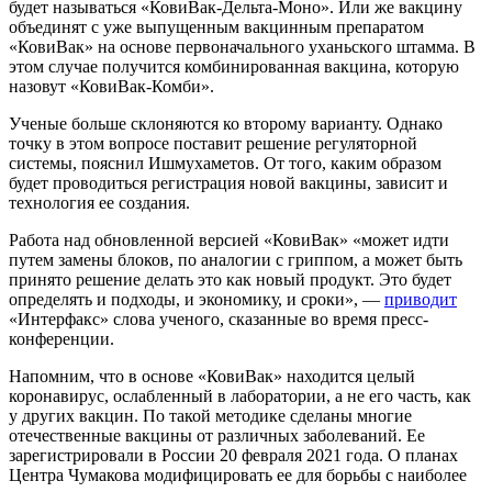
будет называться «КовиВак-Дельта-Моно». Или же вакцину
объединят с уже выпущенным вакцинным препаратом
«КовиВак» на основе первоначального уханьского штамма. В
этом случае получится комбинированная вакцина, которую
назовут «КовиВак-Комби».
Ученые больше склоняются ко второму варианту. Однако
точку в этом вопросе поставит решение регуляторной
системы, пояснил Ишмухаметов. От того, каким образом
будет проводиться регистрация новой вакцины, зависит и
технология ее создания.
Работа над обновленной версией «КовиВак» «может идти
путем замены блоков, по аналогии с гриппом, а может быть
принято решение делать это как новый продукт. Это будет
определять и подходы, и экономику, и сроки», —
приводит
«Интерфакс» слова ученого, сказанные во время пресс-
конференции.
Напомним, что в основе «КовиВак» находится целый
коронавирус, ослабленный в лаборатории, а не его часть, как
у других вакцин. По такой методике сделаны многие
отечественные вакцины от различных заболеваний. Ее
зарегистрировали в России 20 февраля 2021 года. О планах
Центра Чумакова модифицировать ее для борьбы с наиболее