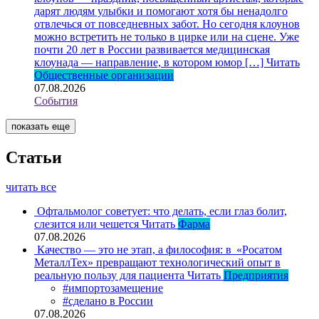
дарят людям улыбки и помогают хотя бы ненадолго
отвлечься от повседневных забот. Но сегодня клоунов
можно встретить не только в цирке или на сцене. Уже
почти 20 лет в России развивается медицинская
клоунада — направление, в котором юмор […]
Читать
Общественные организации
07.08.2026
События
показать еще
Статьи
читать все
Офтальмолог советует: что делать, если глаз болит,
слезится или чешется
Читать
Фарма
07.08.2026
Качество — это не этап, а философия: в «Росатом
МеталлТех» превращают технологический опыт в
реальную пользу для пациента
Читать
Предприятия
#импортозамещение
#сделано в России
07.08.2026