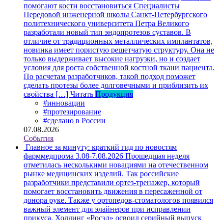
помогают кости восстановиться
Специалисты
Передовой инженерной школы Санкт-Петербургского
политехнического университета Петра Великого
разработали новый тип эндопротезов суставов. В
отличие от традиционных металлических имплантатов,
новинка имеет пористую решетчатую структуру. Она не
только выдерживает высокие нагрузки, но и создает
условия для роста собственной костной ткани пациента.
По расчетам разработчиков, такой подход поможет
сделать протезы более долговечными и приблизить их
свойства […]
Читать
Продукция
#инновации
#протезирование
#сделано в России
07.08.2026
События
Главное за минуту: краткий гид по новостям
фарммедпрома 3.08-7.08.2026
Прошедшая неделя
отметилась несколькими новациями на отечественном
рынке медицинских изделий. Так российские
разработчики представили ортез-тренажер, который
помогает восстановить движения в пересаженной от
донора руке. Также у ортопедов-стоматологов появился
важный элемент для элайнеров при исправлении
прикуса. Холдинг «Росэл» освоил серийный выпуск