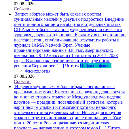
07.08.2026
События
Запрет абортов может быть связан с ростом
суицидальных мыслей у девушек-подростков
Введение
почти полного запрета на аборты в отдельных штатах
США может быть связано с ухудшением психического
здоровья девушек-подростков. К такому выводу пришли
исследователи, опубликовавшие результаты работы в
журнале JAMA Network Open. Ученые
проанализировали данные 338 тыс. американских
школьников 9–12 классов из 15 штатов за 2017–2023
годы. В анализ включили пять штатов, где после
решения Верховного […]
Читать
Цифры и факты
#психология
07.08.2026
События
Неделя клоунов: зачем больницам «специалисты с
красными носами»?
Ежегодно в первую неделю августа
во многих странах отмечают Международную неделю
клоунов — праздник, посвященный артистам, которые
дарят людям улыбки и помогают хотя бы ненадолго
отвлечься от повседневных забот. Но сегодня клоунов
можно встретить не только в цирке или на сцене. Уже
почти 20 лет в России развивается медицинская
клоунада — направление, в котором юмор […]
Читать