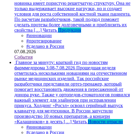
новинка имеет пористую решетчатую структуру. Она не
только выдерживает высокие нагрузки, но и создает
условия для роста собственной костной ткани пациента.
По расчетам разработчиков, такой подход поможет
сделать протезы более долговечными и приблизить их
свойства […]
Читать
Продукция
#инновации
#протезирование
#сделано в России
07.08.2026
События
Главное за минуту: краткий гид по новостям
фарммедпрома 3.08-7.08.2026
Прошедшая неделя
отметилась несколькими новациями на отечественном
рынке медицинских изделий. Так российские
разработчики представили ортез-тренажер, который
помогает восстановить движения в пересаженной от
донора руке. Также у ортопедов-стоматологов появился
важный элемент для элайнеров при исправлении
прикуса. Холдинг «Росэл» освоил серийный выпуск
клавиатур для медтехники. В России запустили
производство 10 новых препаратов, а концерн
«Калашников» в десять […]
Читать
Новости отрасли
#инновации
#сделано в России