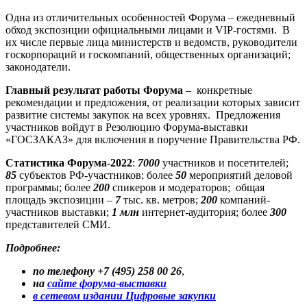
Одна из отличительных особенностей Форума – ежедневный
обход экспозиции официальными лицами и VIP-гостями. В
их числе первые лица министерств и ведомств, руководители
госкорпораций и госкомпаний, общественных организаций;
законодатели.
Главный результат работы Форума
– конкретные
рекомендации и предложения, от реализации которых зависит
развитие системы закупок на всех уровнях. Предложения
участников войдут в Резолюцию Форума-выставки
«ГОСЗАКАЗ» для включения в поручение Правительства РФ.
Статистика Форума-2022
:
7000
участников и посетителей;
85
субъектов РФ-участников; более
50
мероприятий деловой
программы; более
200
спикеров и модераторов; общая
площадь экспозиции –
7
тыс. кв. метров;
200
компаний-
участников выставки;
1 млн
интернет-аудитория; более
300
представителей СМИ.
Подробнее:
по телефону +7 (495) 258 00 26
,
на
сайте фору
ма-выставки
в сетевом издании Цифровые закупки