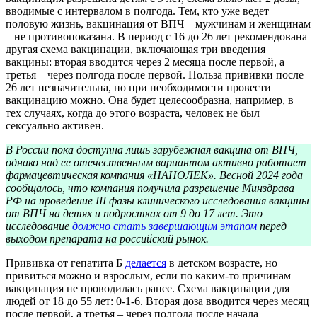
вводимые с интервалом в полгода. Тем, кто уже ведет
половую жизнь, вакцинация от ВПЧ – мужчинам и женщинам
– не противопоказана. В период с 16 до 26 лет рекомендована
другая схема вакцинации, включающая три введения
вакцины: вторая вводится через 2 месяца после первой, а
третья – через полгода после первой. Польза прививки после
26 лет незначительна, но при необходимости провести
вакцинацию можно. Она будет целесообразна, например, в
тех случаях, когда до этого возраста, человек не был
сексуально активен.
В России пока доступна лишь зарубежная вакцина от ВПЧ,
однако над ее отечественным вариантом активно работает
фармацевтическая компания «НАНОЛЕК». Весной 2024 года
сообщалось, что компания получила разрешение Минздрава
РФ на проведение III фазы клинического исследования вакцины
от ВПЧ на детях и подростках от 9 до 17 лет. Это
исследование
должно стать завершающим этапом
перед
выходом препарата на российский рынок.
Прививка от гепатита Б
делается
в детском возрасте, но
привиться можно и взрослым, если по каким-то причинам
вакцинация не проводилась ранее. Схема вакцинации для
людей от 18 до 55 лет: 0-1-6. Вторая доза вводится через месяц
после первой, а третья – через полгода после начала