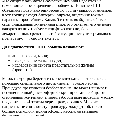
«Не следует заниматься самолечением или надеяться на
самостоятельное разрешение проблемы. Понятие ЗППП
объединяет довольно разнородную группу микроорганизмов,
в эту группу входят бактерии, вирусы, внутриклеточные
паразиты, простейшие. Каждый из этих возбудителей имеет
свой уникальный жизненный цикл, это означает что лечение
каждого из них требует специфического подбора
лекарственных средств, в этой ситуации нет универсального
препарата», — говорит эксперт.
Для диагностики ЗППП обычно назначают:
анализ крови, мочи;
исследование мазка из уретры;
исследование секрета предстательной железы
(простаты).
Мазок из уретры берется из мочеиспускательного канала с
помощью специального инструмента – тонкого зонда.
Процедура практически безболезненна, но может вызывать
несущественный дискомфорт. Секрет простаты собирают в
стерильный контейнер, а перед забором врач проводит массаж
предстательной железы через прямую кишку. Многие
пациенты не считают эту процедуру комфортной, но это
больше психологический эффект: массаж не вызывает
болезненных ощущений.