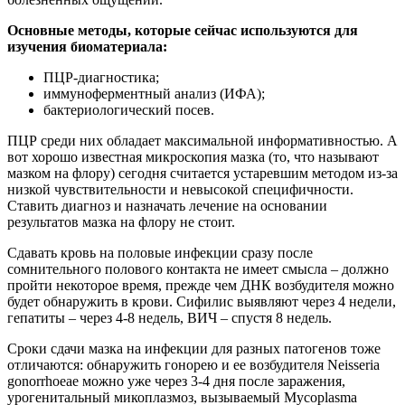
Основные методы, которые сейчас используются для
изучения биоматериала:
ПЦР-диагностика;
иммуноферментный анализ (ИФА);
бактериологический посев.
ПЦР среди них обладает максимальной информативностью. А
вот хорошо известная микроскопия мазка (то, что называют
мазком на флору) сегодня считается устаревшим методом из-за
низкой чувствительности и невысокой специфичности.
Ставить диагноз и назначать лечение на основании
результатов мазка на флору не стоит.
Сдавать кровь на половые инфекции сразу после
сомнительного полового контакта не имеет смысла – должно
пройти некоторое время, прежде чем ДНК возбудителя можно
будет обнаружить в крови. Сифилис выявляют через 4 недели,
гепатиты – через 4-8 недель, ВИЧ – спустя 8 недель.
Сроки сдачи мазка на инфекции для разных патогенов тоже
отличаются: обнаружить гонорею и ее возбудителя Neisseria
gonorrhoeae можно уже через 3-4 дня после заражения,
урогенитальный микоплазмоз, вызываемый Mycoplasma