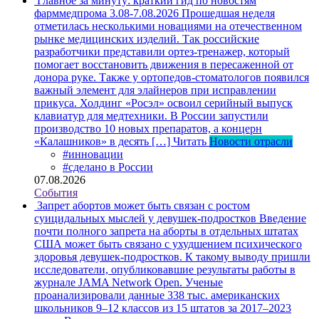
Главное за минуту: краткий гид по новостям
фарммедпрома 3.08-7.08.2026
Прошедшая неделя
отметилась несколькими новациями на отечественном
рынке медицинских изделий. Так российские
разработчики представили ортез-тренажер, который
помогает восстановить движения в пересаженной от
донора руке. Также у ортопедов-стоматологов появился
важный элемент для элайнеров при исправлении
прикуса. Холдинг «Росэл» освоил серийный выпуск
клавиатур для медтехники. В России запустили
производство 10 новых препаратов, а концерн
«Калашников» в десять […]
Читать
Новости отрасли
#инновации
#сделано в России
07.08.2026
События
Запрет абортов может быть связан с ростом
суицидальных мыслей у девушек-подростков
Введение
почти полного запрета на аборты в отдельных штатах
США может быть связано с ухудшением психического
здоровья девушек-подростков. К такому выводу пришли
исследователи, опубликовавшие результаты работы в
журнале JAMA Network Open. Ученые
проанализировали данные 338 тыс. американских
школьников 9–12 классов из 15 штатов за 2017–2023