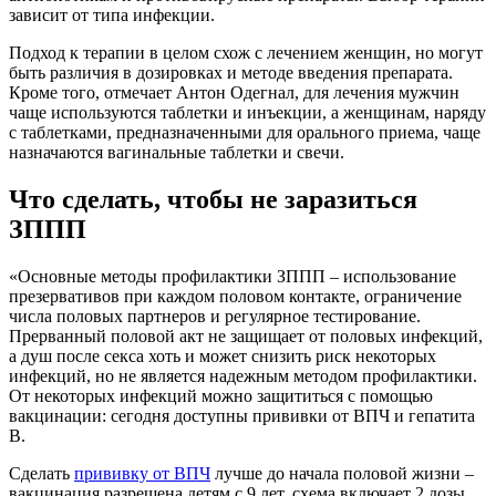
зависит от типа инфекции.
Подход к терапии в целом схож с лечением женщин, но могут
быть различия в дозировках и методе введения препарата.
Кроме того, отмечает Антон Одегнал, для лечения мужчин
чаще используются таблетки и инъекции, а женщинам, наряду
с таблетками, предназначенными для орального приема, чаще
назначаются вагинальные таблетки и свечи.
Что сделать, чтобы не заразиться
ЗППП
«Основные методы профилактики ЗППП – использование
презервативов при каждом половом контакте, ограничение
числа половых партнеров и регулярное тестирование.
Прерванный половой акт не защищает от половых инфекций,
а душ после секса хоть и может снизить риск некоторых
инфекций, но не является надежным методом профилактики.
От некоторых инфекций можно защититься с помощью
вакцинации: сегодня доступны прививки от ВПЧ и гепатита
В.
Сделать
прививку от ВПЧ
лучше до начала половой жизни –
вакцинация разрешена детям с 9 лет, схема включает 2 дозы,