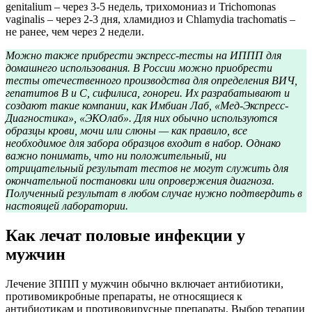
genitalium – через 3-5 недель, трихомониаз и Trichomonas
vaginalis – через 2-3 дня, хламидиоз и Chlamydia trachomatis –
не ранее, чем через 2 недели.
Можно также прибрести экспресс-тесты на ИППП для
домашнего использования. В России можно приобрести
тесты отечественного производства для определения ВИЧ,
гепатитов B и C, сифилиса, гонореи. Их разрабатывают и
создают такие компании, как Имбиан Лаб, «Мед-Экспресс-
Диагностика», «ЭКОлаб». Для них обычно используются
образцы крови, мочи или слюны — как правило, все
необходимое для забора образцов входит в набор. Однако
важно понимать, что ни положительный, ни
отрицательный результат тестов не могут служить для
окончательной постановки или опровержения диагноза.
Полученный результат в любом случае нужно подтвердить в
настоящей лаборатории.
Как лечат половые инфекции у
мужчин
Лечение ЗППП у мужчин обычно включает антибиотики,
противомикробные препараты, не относящиеся к
антибиотикам и противовирусные препараты. Выбор терапии