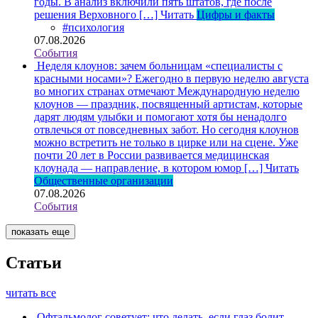
годы. В анализ включили пять штатов, где после
решения Верховного […]
Читать
Цифры и факты
#психология
07.08.2026
События
Неделя клоунов: зачем больницам «специалисты с
красными носами»?
Ежегодно в первую неделю августа
во многих странах отмечают Международную неделю
клоунов — праздник, посвященный артистам, которые
дарят людям улыбки и помогают хотя бы ненадолго
отвлечься от повседневных забот. Но сегодня клоунов
можно встретить не только в цирке или на сцене. Уже
почти 20 лет в России развивается медицинская
клоунада — направление, в котором юмор […]
Читать
Общественные организации
07.08.2026
События
показать еще
Статьи
читать все
Офтальмолог советует: что делать, если глаз болит,