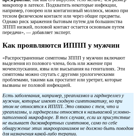
микропор в латексе. Подхватить некоторые инфекции,
например, гонорею или контагиозный моллюск, можно при
тесном физическом контакте или через общие предметы.
Однако риск заражения бытовым путем для большинства
ЗППП низкий, половой контакт остается основным путем
передачи», — добавляет эксперт.
Как проявляются ИППП у мужчин
«Распространенные симптомы ЗППП у мужчин включают
выделения из полового члена, боль или жжение при
мочеиспускании, язвы или высыпания на гениталиях. Эти
симптомы можно спутать с другими урологическими
проблемами, такими как простатит или уретрит, которые
вызваны не половой инфекцией.
Есть заболевания, например, уреаплазмоз и гарднереллез у
мужчин, которые имеют сходную симптоматику, но при
этом не относятся к ИППП. Это связано с тем, что и
уреаплазмы, и гарднереллы относятся к называемой условно-
патогенной микрофлоре. В тех случаях, если их присутствие
не вызывает дискомфортных симптомов, само по себе
обнаружение этих микроорганизмов не должно быть поводом
для назначения какой-либо терапии.