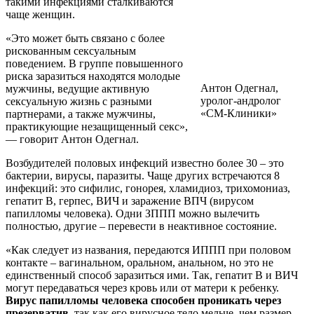
такими инфекциями сталкиваются
чаще женщин.
«Это может быть связано с более
рискованным сексуальным
поведением. В группе повышенного
риска заразиться находятся молодые
Антон Одегнал,
мужчины, ведущие активную
уролог-андролог
сексуальную жизнь с разными
«СМ-Клиники»
партнерами, а также мужчины,
практикующие незащищенный секс»,
— говорит Антон Одегнал.
Возбудителей половых инфекций известно более 30 – это
бактерии, вирусы, паразиты. Чаще других встречаются 8
инфекций: это сифилис, гонорея, хламидиоз, трихомониаз,
гепатит В, герпес, ВИЧ и заражение ВПЧ (вирусом
папилломы человека). Одни ЗППП можно вылечить
полностью, другие – перевести в неактивное состояние.
«Как следует из названия, передаются ИППП при половом
контакте – вагинальном, оральном, анальном, но это не
единственный способ заразиться ими. Так, гепатит В и ВИЧ
могут передаваться через кровь или от матери к ребенку.
Вирус папилломы человека способен проникать через
презерватив
, так как его вирусное тело мельче, чем размер