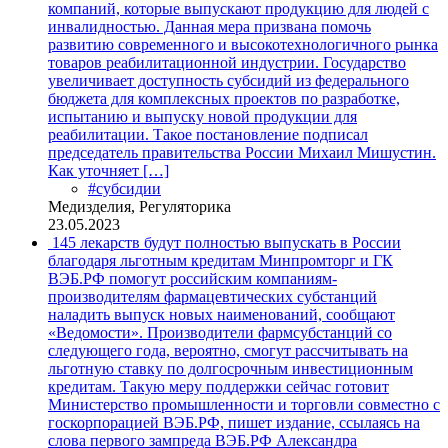
компаний, которые выпускают продукцию для людей с
инвалидностью. Данная мера призвана помочь
развитию современного и высокотехнологичного рынка
товаров реабилитационной индустрии. Государство
увеличивает доступность субсидий из федерального
бюджета для комплексных проектов по разработке,
испытанию и выпуску новой продукции для
реабилитации. Такое постановление подписал
председатель правительства России Михаил Мишустин.
Как уточняет […]
#субсидии
Медизделия, Регуляторика
23.05.2023
145 лекарств будут полностью выпускать в России
благодаря льготным кредитам
Минпромторг и ГК
ВЭБ.РФ помогут российским компаниям-
производителям фармацевтических субстанций
наладить выпуск новых наименований, сообщают
«Ведомости». Производители фармсубстанций со
следующего года, вероятно, смогут рассчитывать на
льготную ставку по долгосрочным инвестиционным
кредитам. Такую меру поддержки сейчас готовит
Министерство промышленности и торговли совместно с
госкорпорацией ВЭБ.РФ, пишет издание, ссылаясь на
слова первого зампреда ВЭБ.РФ Александра