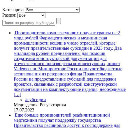
Категория:
Раздел:
Производители комплектующих получат гранты на 2
млрд рублей
Фармацевтическая и медицинская
промышленности вошли в число отраслей, которые
получат правительственные субсидии в 2023 году. Два
миллиарда рублей предназначены для помощи
создателям конструкторской документации для
отечественного производства комплектующих, пишет
Vademecum. Минпромторг России получит бюджетные
ассигнования из резервного фонда Правительства
России на предоставление субсидий для поддержки
проектов, связанных с разработкой конструкторской
документации на комплектующие изделия, необходимые
[…]
#субсидии
Медизделия, Регуляторика
17.07.2023
Еще больше производителей реабилитационной
медтехники получат поддержку государства
Правительство расширило доступ к господдержке для