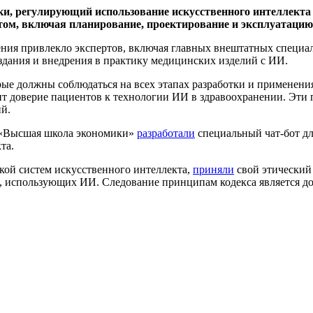
и, регулирующий использование искусственного интеллекта 
том, включая планирование, проектирование и эксплуатацию
ения привлекло экспертов, включая главных внештатных специа
оздания и внедрения в практику медицинских изделий с ИИ.
рые должны соблюдаться на всех этапах разработки и применени
ит доверие пациентов к технологии ИИ в здравоохранении. Эт
ий.
е «Высшая школа экономики»
разработали
специальный чат-бот д
та.
ткой систем искусственного интеллекта,
приняли
свой этический
в, использующих ИИ. Следование принципам кодекса является д