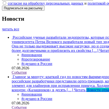
согласие на обработку персональных данных
и
политикой о
Новости
читать все
Российские ученые разработали эндопротезы, которые п
университета Петра Великого разработали новый тип энд
Она не только выдерживает высокие нагрузки, но и созда
более долговечными и приблизить их свойства […]
Читат
#инновации
#протезирование
#сделано в России
07.08.2026
События
Главное за минуту: краткий гид по новостям фарммедпро
российские разработчики представили ортез-тренажер, к
элемент для элайнеров при исправлении прикуса. Холдин
концерн «Калашников» в десять […]
Читать
Новости отр
#инновации
#сделано в России
07.08.2026
События