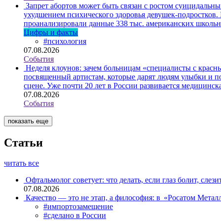
Запрет абортов может быть связан с ростом суицидальн
ухудшением психического здоровья девушек-подростков.
проанализировали данные 338 тыс. американских школьни
Цифры и факты
#психология
07.08.2026
События
Неделя клоунов: зачем больницам «специалисты с крас
посвященный артистам, которые дарят людям улыбки и по
сцене. Уже почти 20 лет в России развивается медицинс
07.08.2026
События
показать еще
Статьи
читать все
Офтальмолог советует: что делать, если глаз болит, слези
07.08.2026
Качество — это не этап, а философия: в «Росатом Мета
#импортозамещение
#сделано в России