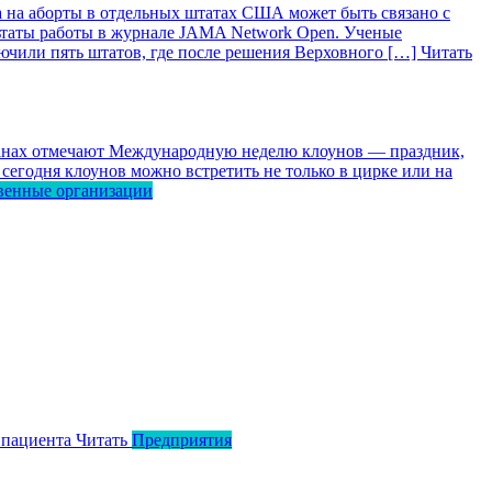
 на аборты в отдельных штатах США может быть связано с
ьтаты работы в журнале JAMA Network Open. Ученые
лючили пять штатов, где после решения Верховного […]
Читать
ранах отмечают Международную неделю клоунов — праздник,
сегодня клоунов можно встретить не только в цирке или на
венные организации
 пациента
Читать
Предприятия