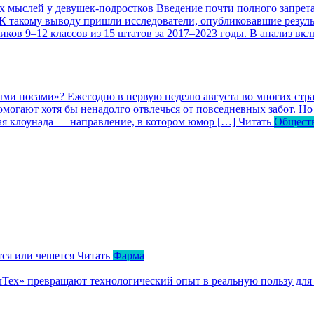
ых мыслей у девушек-подростков
Введение почти полного запрета
 К такому выводу пришли исследователи, опубликовавшие резул
ков 9–12 классов из 15 штатов за 2017–2023 годы. В анализ вк
ными носами»?
Ежегодно в первую неделю августа во многих ст
могают хотя бы ненадолго отвлечься от повседневных забот. Но 
кая клоунада — направление, в котором юмор […]
Читать
Общест
тся или чешется
Читать
Фарма
ллТех» превращают технологический опыт в реальную пользу для