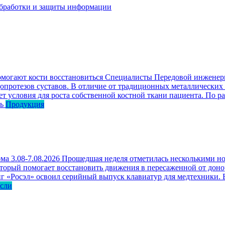
бработки и защиты информации
омогают кости восстановиться
Специалисты Передовой инженерн
опротезов суставов. В отличие от традиционных металлических
ет условия для роста собственной костной ткани пациента. По р
ь
Продукция
ма 3.08-7.08.2026
Прошедшая неделя отметилась несколькими но
оторый помогает восстановить движения в пересаженной от доно
г «Росэл» освоил серийный выпуск клавиатур для медтехники. В
асли