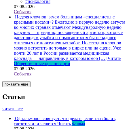
#психология
07.08.2026
События
Неделя клоунов: зачем больницам «специалисты с
красными носами»?
Ежегодно в первую неделю августа
во многих странах отмечают Международную неделю
клоунов — праздник, посвященный артистам, которые
дарят людям улыбки и помогают хотя бы ненадолго
отвлечься от повседневных забот. Но сегодня клоунов
можно встретить не только в цирке или на сцене. Уже
почти 20 лет в России развивается медицинская
клоунада — направление, в котором юмор […]
Читать
Общественные организации
07.08.2026
События
показать еще
Статьи
читать все
Офтальмолог советует: что делать, если глаз болит,
слезится или чешется
Читать
Фарма
07.08.2026