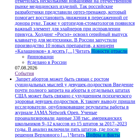
отметилась несколькими новациями на отечественном
рынке медицинских изделий. Так российские
разработчики представили ортез-тренажер, который
помогает восстановить движения в пересаженной от
донора руке. Также у ортопедов-стоматологов появился
важный элемент для элайнеров при исправлении
прикуса. Холдинг «Росэл» освоил серийный выпуск
клавиатур для медтехники. В России запустили
производство 10 новых препаратов, а концерн
«Калашников» в десять […]
Читать
Новости отрасли
#инновации
#сделано в России
07.08.2026
События
Запрет абортов может быть связан с ростом
суицидальных мыслей у девушек-подростков
Введение
почти полного запрета на аборты в отдельных штатах
США может быть связано с ухудшением психического
здоровья девушек-подростков. К такому выводу пришли
исследователи, опубликовавшие результаты работы в
журнале JAMA Network Open. Ученые
проанализировали данные 338 тыс. американских
школьников 9–12 классов из 15 штатов за 2017–2023
годы. В анализ включили пять штатов, где после
решения Верховного […]
Читать
Цифры и факты