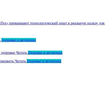
ллТех» превращают технологический опыт в реальную пользу для
ь
Здоровье и медицина
о здоровье
Читать
Здоровье и медицина
тановить
Читать
Здоровье и медицина