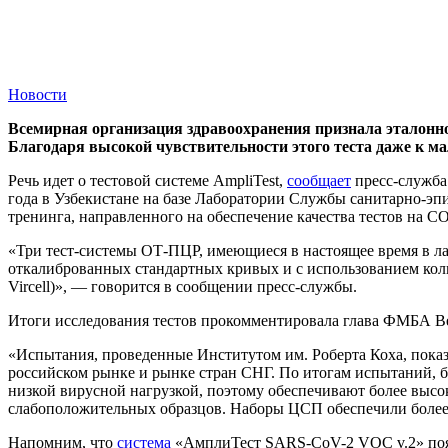
Новости
Всемирная организация здравоохранения признала эталонно
Благодаря высокой чувствительности этого теста даже к ма
Речь идет о тестовой системе AmpliTest,
сообщает
пресс-служба 
года в Узбекистане на базе Лаборатории Службы санитарно-э
тренинга, направленного на обеспечение качества тестов на C
«Три тест-системы ОТ-ПЦР, имеющиеся в настоящее время в л
откалиброванных стандартных кривых и с использованием ко
Vircell)», — говорится в сообщении пресс-службы.
Итоги исследования тестов прокомментировала глава ФМБА В
«Испытания, проведенные Институтом им. Роберта Коха, пока
российском рынке и рынке стран СНГ. По итогам испытаний, 
низкой вирусной нагрузкой, поэтому обеспечивают более выс
слабоположительных образцов. Наборы ЦСП обеспечили более
Напомним, что
система
«АмплиТест SARS-CoV-2 VOC v.2» появил