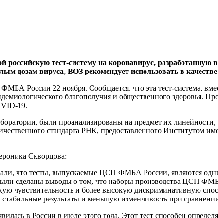
й российскую тест-систему на коронавирус, разработанную 
лым дозам вируса, ВОЗ рекомендует использовать в качестве 
ФМБА России 22 ноября. Сообщается, что эта тест-система, вме
пидемиологического благополучия и общественного здоровья. П
OVID-19.
аборатории, были проанализированы на предмет их линейности,
личественного стандарта РНК, предоставленного Институтом и
ероника Скворцова:
зали, что тесты, выпускаемые ЦСП ФМБА России, являются одн
были сделаны выводы о том, что наборы производства ЦСП ФМБА
окую чувствительность и более высокую дискриминативную спос
 стабильные результаты и меньшую изменчивость при сравнени
ась в России в июле этого года. Этот тест способен определят