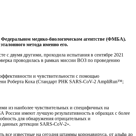
в Федеральном медико-биологическом агентстве (ФМБА).
эталонного метода именно его.
сте с двумя другими, проходила испытания в сентябре 2021
роверка проводилась в рамках миссии ВОЗ по проведению
 эффективности и чувствительности с помощью
мени Роберта Коха (Стандарт РНК SARS-CoV-2 AmpliRun™;
ими из наиболее чувствительных и специфичных на
 России имеют лучшую результативность в образцах с более
обность для обнаружения отрицательных и
и данных детекции SARS-CoV-2».
ь все известные на сегодня штаммы коронавируса, от альфа до