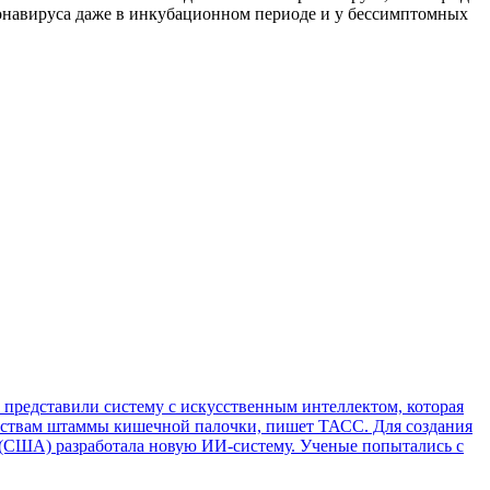
оронавируса даже в инкубационном периоде и у бессимптомных
представили систему с искусственным интеллектом, которая
рствам штаммы кишечной палочки, пишет ТАСС. Для создания
 (США) разработала новую ИИ-систему. Ученые попытались с