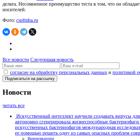
дельта. Несомненное преимущество теста в том, что он облад
носителей.
Фото:
cspfmba.ru
Все новости
Следующая новость
согласие на обработку персональных данных
и
политикой о
Новости
читать все
Искусственный интеллект научили создавать вирусы дл
автономно сгенерировала жизнеспособные бактериофаги
искусственных бактериофагов международная исследоват
ее помощью решить одну из самых опасных проблем сов
#инновации