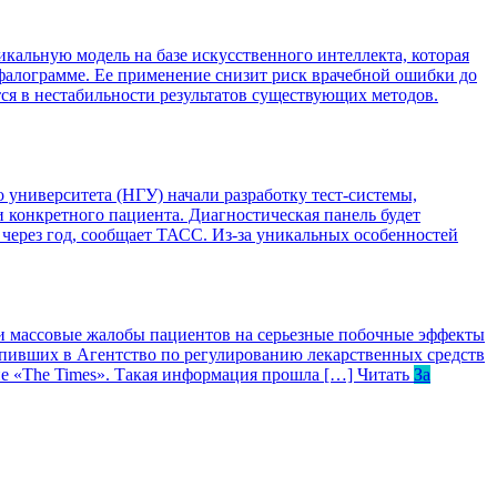
кальную модель на базе искусственного интеллекта, которая
ефалограмме. Ее применение снизит риск врачебной ошибки до
я в нестабильности результатов существующих методов.
университета (НГУ) начали разработку тест-системы,
 конкретного пациента. Диагностическая панель будет
 через год, сообщает ТАСС. Из-за уникальных особенностей
 массовые жалобы пациентов на серьезные побочные эффекты
тупивших в Агентство по регулированию лекарственных средств
ие «The Times». Такая информация прошла […]
Читать
За