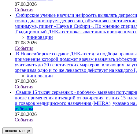
07.08.2026
События
Сибирские ученые научили нейросеть выявлять депресс
точно диагностирует депрессию, объединяя генетические
минимума, пишет «Наука в Сибири». По мнению специали
Традиционный ДНК-тест показывает лишь врожденную 
#инновации
07.08.2026
События
В Новосибирске создают ДНК-тест для подбора правиль
применение которой поможет врачам назначать эффективн
учитывать до 20 генетических маркеров, влияющих на ус
организма одно и то же лекарство действует на каждого 
#инновации
07.08.2026
События
Свыше 15 тысяч серьезных «побочек» вызвали популярны
после применения инъекций от ожирения, из них 15 тыся
и товаров медицинского назначения (MHRA), указано на
рубежом
07.08.2026
События
показать еще