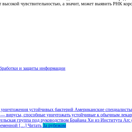
ает высокой чувствительностью, а значит, может выявить РНК к
бработки и защиты информации
я уничтожения устойчивых бактерий
Американские специалисты 
 — вирусы, способные уничтожать устойчивые к обычным лека
ельская группа под руководством Брайана Хи из Института Arc
ременной […]
Читать
За рубежом