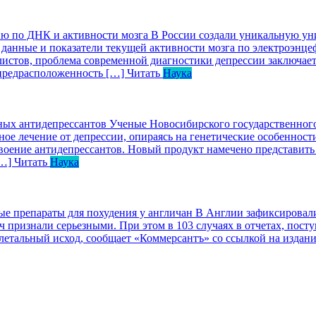
ию по ДНК и активности мозга
В России создали уникальную уни
 данные и показатели текущей активности мозга по электроэнц
стов, проблема современной диагностики депрессии заключаетс
предрасположенность […]
Читать
Наука
ных антидепрессантов
Ученые Новосибирского государственного 
ое лечение от депрессии, опираясь на генетические особенности
воение антидепрессантов. Новый продукт намечено представить
[…]
Читать
Наука
е препараты для похудения у англичан
В Англии зафиксировали
ч признали серьезными. При этом в 103 случаях в отчетах, пос
 летальный исход, сообщает «Коммерсантъ» со ссылкой на издан