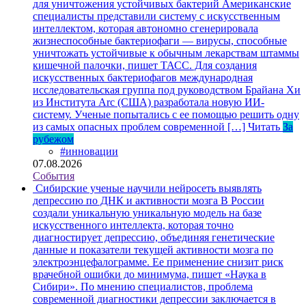
для уничтожения устойчивых бактерий
Американские
специалисты представили систему с искусственным
интеллектом, которая автономно сгенерировала
жизнеспособные бактериофаги — вирусы, способные
уничтожать устойчивые к обычным лекарствам штаммы
кишечной палочки, пишет ТАСС. Для создания
искусственных бактериофагов международная
исследовательская группа под руководством Брайана Хи
из Института Arc (США) разработала новую ИИ-
систему. Ученые попытались с ее помощью решить одну
из самых опасных проблем современной […]
Читать
За
рубежом
#инновации
07.08.2026
События
Сибирские ученые научили нейросеть выявлять
депрессию по ДНК и активности мозга
В России
создали уникальную уникальную модель на базе
искусственного интеллекта, которая точно
диагностирует депрессию, объединяя генетические
данные и показатели текущей активности мозга по
электроэнцефалограмме. Ее применение снизит риск
врачебной ошибки до минимума, пишет «Наука в
Сибири». По мнению специалистов, проблема
современной диагностики депрессии заключается в