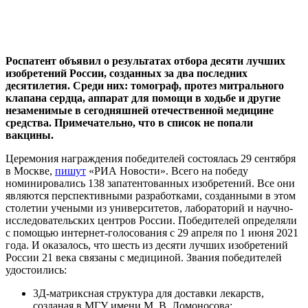
Роспатент объявил о результатах отбора десяти лучших
изобретений России, созданных за два последних
десятилетия. Среди них: томограф, протез митрального
клапана сердца, аппарат для помощи в ходьбе и другие
незаменимые в сегодняшней отечественной медицине
средства. Примечательно, что в список не попали
вакцины.
Церемония награждения победителей состоялась 29 сентября
в Москве,
пишут
«РИА Новости». Всего на победу
номинировались 138 запатентованных изобретений. Все они
являются перспективными разработками, созданными в этом
столетии учеными из университетов, лабораторий и научно-
исследовательских центров России. Победителей определяли
с помощью интернет-голосования с 29 апреля по 1 июня 2021
года. И оказалось, что шесть из десяти лучших изобретений
России 21 века связаны с медициной. Звания победителей
удостоились:
3Д-матриксная структура для доставки лекарств,
созданая в МГУ имени М. В. Ломоносова;