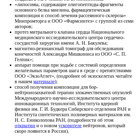
«липосомы, содержащие олигопептиды-фрагменты
основного белка миелина, фармацевтическая
композиция и способ лечения рассеянного склероза»
Минпромторга и ООО «Фармсинтез» с группой из семи
авторов;
протез митрального клапана сердца Национального
медицинского исследовательского центра сердечно-
сосудистой хирургии имени А. Н. Бакулева;
магнитно-резонансный томограф для обследования
конечностей Александра Мишкиниса из ООО «С. П.
Гелпик»;
аппарат помощи при ходьбе с системой определения
желательных параметров шага в среде с препятствиями
ООО «ЭкзоАтлет», (подробнее об экзоскелетах читайте
в нашем
материале
);
способ получения композиции для бор-
нейтронозахватной терапии злокачественных опухолей
Международного научно-исследовательского центра
инновационных технологий, Института ядерной
физики им. Г. И. Будкера Сибирского отделения РАН и
Института синтетических полимерных материалов им.
Н. С. Ениколопова РАН, (подробности об этом
открытии
и о новом
ускорителе
нейтронов, который
скоро появится в России).