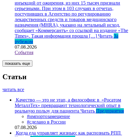
инъекций от ожирения, из них 15 тысяч признали
серьезными. При этом в 103 случаях в отчетах,
поступивших в Агентство по регулированию
лекарственных средств и товаров медицинского
назначения (MHRA), указано на летальный исход,
сообщает «Коммерсантъ» со ссылкой на издание «The
Times». Такая информация прошла […]
Читать
За
рубежом
07.08.2026
События
показать еще
Статьи
читать все
Качество — это не этап, а философия: в «Росатом
МеталлТех» превращают технологический опыт в
реальную пользу для пациента
Читать
Предприятия
#импортозамещение
#сделано в России
07.08.2026
Когда еда управляет жизнью: как распознать РПП