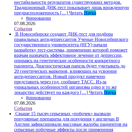
нестабильности результатов существующих методов.
Традиционный ДНК-тест показывает лишь врожденную
предрасположенность […]
Читать
Наука
#инновации
07.08.2026
События
В Новосибирске создают ДНК-тест для подбора
правильных антидепрессантов
Ученые Новосибирского
государственного университета (НГУ) начали
разработку тест-системы, применение которой поможет
врачам назначать эффективное лечение от депрессии,
опираясь на генетические особенности конкретного
пациента. Диагностическая панель будет учитывать до
20 генетических маркеров, влияющих на усвоение
антидепрессантов. Новый продукт намечено
представить через год, сообщает ТАСС. Из-за
уникальных особенностей организма одно и то же
лекарство действует на каждого […]
Читать
Наука
#инновации
07.08.2026
События
Свыше 15 тысяч серьезных «побочек» вызвали
популярные препараты для похудения у англичан
В
Англии зафиксировали массовые жалобы пациентов на
серьезные побочные эффекты после применения