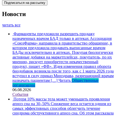
Новости
читать все
Фармацевты предложили разрешить продажу
назначенных врачом БАД только в аптеках
Ассоциация
«СоюзФарма» направила в правительство обращение, в
котором предложила продавать выписанные врачом
БАДы исключительно в аптеках. Покупая биологически
активные добавки на маркетплейсах, покупатель, по их
мнению, рискует приобретести некачественный
продукт, пишет «ФВ». Идея изменения правил оборота
биодобавок возникла после того, как с 1 марта 2026 года
вступил в силу приказ Минздрава, разрешающий врачам
назначать пациентам […]
Читать
Общественные
организации
06.08.2026
События
Потеря 10% массы тела может уменьшить проявления
апноэ сна на 30–50%
Снижение веса остается одним из
самых эффективных способов облегчить течение
синдрома обструктивного апноэ сна. Об этом рассказала