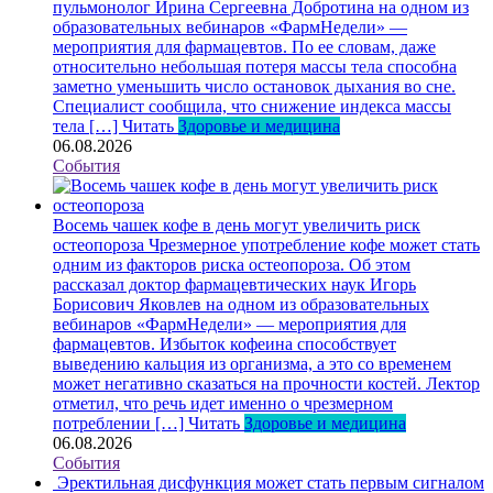
пульмонолог Ирина Сергеевна Добротина на одном из
образовательных вебинаров «ФармНедели» —
мероприятия для фармацевтов. По ее словам, даже
относительно небольшая потеря массы тела способна
заметно уменьшить число остановок дыхания во сне.
Специалист сообщила, что снижение индекса массы
тела […]
Читать
Здоровье и медицина
06.08.2026
События
Восемь чашек кофе в день могут увеличить риск
остеопороза
Чрезмерное употребление кофе может стать
одним из факторов риска остеопороза. Об этом
рассказал доктор фармацевтических наук Игорь
Борисович Яковлев на одном из образовательных
вебинаров «ФармНедели» — мероприятия для
фармацевтов. Избыток кофеина способствует
выведению кальция из организма, а это со временем
может негативно сказаться на прочности костей. Лектор
отметил, что речь идет именно о чрезмерном
потреблении […]
Читать
Здоровье и медицина
06.08.2026
События
Эректильная дисфункция может стать первым сигналом