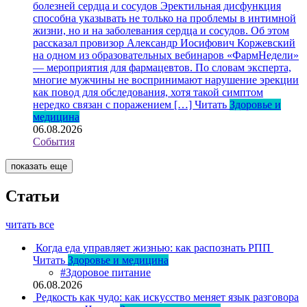
болезней сердца и сосудов
Эректильная дисфункция
способна указывать не только на проблемы в интимной
жизни, но и на заболевания сердца и сосудов. Об этом
рассказал провизор Александр Иосифович Коржевский
на одном из образовательных вебинаров «ФармНедели»
— мероприятия для фармацевтов. По словам эксперта,
многие мужчины не воспринимают нарушение эрекции
как повод для обследования, хотя такой симптом
нередко связан с поражением […]
Читать
Здоровье и
медицина
06.08.2026
События
показать еще
Статьи
читать все
Когда еда управляет жизнью: как распознать РПП
Читать
Здоровье и медицина
#Здоровое питание
06.08.2026
Редкость как чудо: как искусство меняет язык разговора