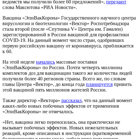
ведомств мы получили более 60 предложений»,
передают
слова Максютова «РИА Новости».
Вакцина «ЭпиВакКорона» Государственного научного центра
вирусологии и биотехнологии «Вектор» Роспотребнадзора
стала второй (после «Спутника V» Центра им. Гамалеи)
зарегистрированной в России вакциной для профилактики
COVID-19. На данный момент число стран, одобривших
первую российскую вакцину от коронавируса, приближается
к 60.
На этой неделе
начались
массовые поставки
«ЭпиВакКороны» по России. Почти четверть миллиона
комплектов доз для вакцинации такого же количества людей
получили более 40 регионов страны. Всего же, по словам
главы Центра «Вектор», до конца года
планируется
привить
этой вакциной пять миллионов жителей России.
Также директор «Вектора»
рассказал
, что на данный момент
каких-либо новых побочных эффектов от применения
«ЭпиВакКороны» не отмечалось.
«Нет, вакцина легко переносилась, она практически не
вызывает побочных эффектов. Новых нежелательных
реакций, кроме описанных в инструкции (кратковременной
болезненности в месте укола, небольшого повышения