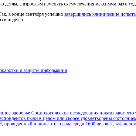
 детям, а взрослым изменять схему лечения максимум раз в год
Так, в конце сентября успешно
завершились клинические испыт
з в неделю.
бработки и защиты информации
енное здоровье
Социологические исследования показывают, что 
пондентов были в целом или скорее удовлетворены состоянием зд
, проведенный в июне этого года среди 1600 человек, зафикси