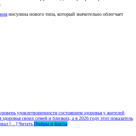
.
ания
инсулина нового типа, который значительно облегчает
уровень удовлетворенности состоянием здоровья у жителей
оровья своих семей и близких, а в 2026 году этот показатель
ровал […]
Читать
Цифры и факты