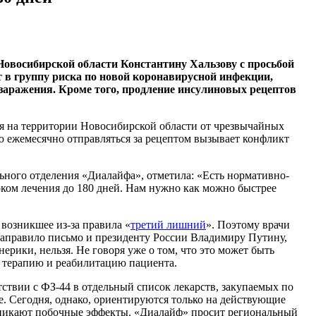
овосибирской области Константину Хальзову с просьбой
т в группу риска по новой коронавирусной инфекции,
 заражения. Кроме того, продление инсулиновых рецептов
я на территории Новосибирской области от чрезвычайных
ю ежемесячно отправляться за рецептом вызывает конфликт
ьного отделения «Диалайфа», отметила: «Есть нормативно-
оком лечения до 180 дней. Нам нужно как можно быстрее
возникшее из-за правила «
третий лишний
». Поэтому врачи
направило письмо и президенту России Владимиру Путину,
рики, нельзя. Не говоря уже о том, что это может быть
ю терапию и реабилитацию пациента.
ствии с ФЗ-44 в отдельный список лекарств, закупаемых по
. Сегодня, однако, ориентируются только на действующие
возникают побочные эффекты. «Диалайф» просит региональный