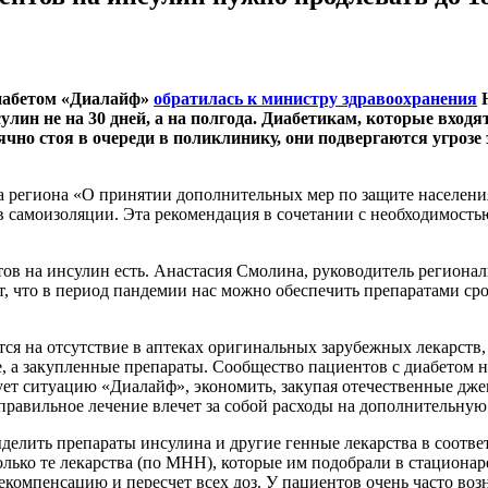
иабетом «Диалайф»
обратилась к министру здравоохранения
Н
ин не на 30 дней, а на полгода. Диабетикам, которые входя
ячно стоя в очереди в поликлинику, они подвергаются угрозе
а региона «О принятии дополнительных мер по защите населени
 в самоизоляции. Эта рекомендация в сочетании с необходимость
тов на инсулин есть. Анастасия Смолина, руководитель регионал
, что в период пандемии нас можно обеспечить препаратами ср
ся на отсутствие в аптеках оригинальных зарубежных лекарств, 
 а закупленные препараты. Сообщество пациентов с диабетом 
т ситуацию «Диалайф», экономить, закупая отечественные джене
еправильное лечение влечет за собой расходы на дополнительну
елить препараты инсулина и другие генные лекарства в соответ
ко те лекарства (по МНН), которые им подобрали в стационаре
 декомпенсацию и пересчет всех доз. У пациентов очень часто 