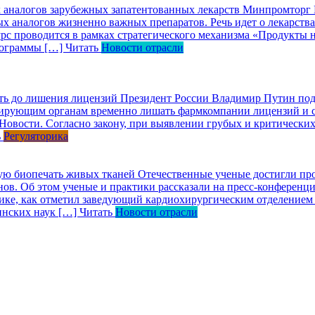
х аналогов зарубежных запатентованных лекарств
Минпромторг Р
ых аналогов жизненно важных препаратов. Речь идет о лекарст
 проводится в рамках стратегического механизма «Продукты на
программы […]
Читать
Новости отрасли
ть до лишения лицензий
Президент России Владимир Путин под
лирующим органам временно лишать фармкомпании лицензий и се
Новости. Согласно закону, при выявлении грубых и критическ
ь
Регуляторика
ную биопечать живых тканей
Отечественные ученые достигли прог
нов. Об этом ученые и практики рассказали на пресс-конференци
тике, как отметил заведующий кардиохирургическим отделение
инских наук […]
Читать
Новости отрасли