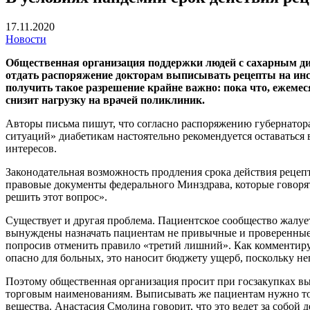
17.11.2020
Новости
Общественная организация поддержки людей с сахарным д
отдать распоряжение докторам выписывать рецепты на инсул
получить такое разрешение крайне важно: пока что, ежемес
снизит нагрузку на врачей поликлиник.
Авторы письма пишут, что согласно распоряжению губернатор
ситуаций» диабетикам настоятельно рекомендуется оставаться
интересов.
Законодательная возможность продления срока действия рецеп
правовые документы федерального Минздрава, которые говорят
решить этот вопрос».
Существует и другая проблема. Пациентское сообщество жалует
вынуждены назначать пациентам не привычные и проверенные,
попросив отменить правило «третий лишний». Как комментируе
опасно для больных, это наносит бюджету ущерб, поскольку н
Поэтому общественная организация просит при госзакупках выд
торговым наименованиям. Выписывать же пациентам нужно толь
вещества. Анастасия Смолина говорит, что это ведет за собой