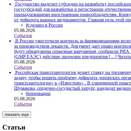
Государство выделит субсидии на разработку российски
госусубсидий для разработки и регистрации отечественн
принадлежащими иностранным правообладателям. Конкурс
от дефицита важных медикаментов. Главная цель этой 
#сделано в России
05.08.2026
События
В России ужесточили контроль за фармкомпаниями впло
за производством лекарств. Документ дает право контро
будут обнаружены серьезные нарушения, сообщили РИА 
(GMP ЕАЭС) действие лицензии предприятия […]
Читат
05.08.2026
События
Российская трансплантология делает ставку на трехмер
задачу, чтобы решить проблему дефицита донорских орга
трансплантологии» в «Известиях» . В современной прак
Шумакова, сердечно-сосудистый хирург, кандидат медиц
#инновации
05.08.2026
События
показать еще
Статьи