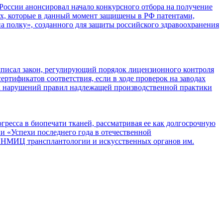
оссии анонсировал начало конкурсного отбора на получение
вах, которые в данный момент защищены в РФ патентами,
 полку», созданного для защиты российского здравоохранения
писал закон, регулирующий порядок лицензионного контроля
ртификатов соответствия, если в ходе проверок на заводах
их нарушений правил надлежащей производственной практики
ресса в биопечати тканей, рассматривая ее как долгосрочную
и «Успехи последнего года в отечественной
м НМИЦ трансплантологии и искусственных органов им.