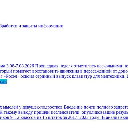
бработки и защиты информации
ма 3.08-7.08.2026
Прошедшая неделя отметилась несколькими но
оторый помогает восстановить движения в пересаженной от доно
г «Росэл» освоил серийный выпуск клавиатур для медтехники. В
асли
ых мыслей у девушек-подростков
Введение почти полного запрета
 К такому выводу пришли исследователи, опубликовавшие резул
ков 9–12 классов из 15 штатов за 2017–2023 годы. В анализ вк