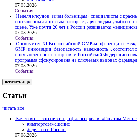
07.08.2026
События
Неделя клоунов: зачем больницам «специалисты с крас
посвященный артистам, которые дарят людям улыбки и по
сцене. Уже почти 20 лет в России развивается медицинс
07.08.2026
События
Оргкомитет XI Всероссийской GMP-конференции с меж
GMP: инновации, безопасность, надежность», состоится 
промышленности и торговли Российской Федерации совм
программа сфокусирована на ключевых вызовах фармацев
07.08.2026
События
показать еще
Статьи
читать все
Качество — это не этап, а философия: в «Росатом Мета
#импортозамещение
#сделано в России
07.08.2026