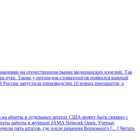
вациями на отечественном рынке медицинских изделий. Так
ра руке. Также у ортопедов-стоматологов появился важный
 России запустили производство 10 новых препаратов, а
 на аборты в отдельных штатах США может быть связано с
ьтаты работы в журнале JAMA Network Open. Ученые
лючили пять штатов, где после решения Верховного […]
Читать