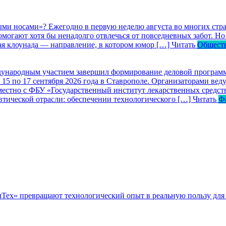
ными носами»?
Ежегодно в первую неделю августа во многих ст
могают хотя бы ненадолго отвлечься от повседневных забот. Но 
кая клоунада — направление, в котором юмор […]
Читать
Общест
дународным участием завершил формирование деловой програм
с 15 по 17 сентября 2026 года в Ставрополе. Организаторами в
естно с ФБУ «Государственный институт лекарственных средст
тической отрасли: обеспечении технологического […]
Читать
Ф
ллТех» превращают технологический опыт в реальную пользу для