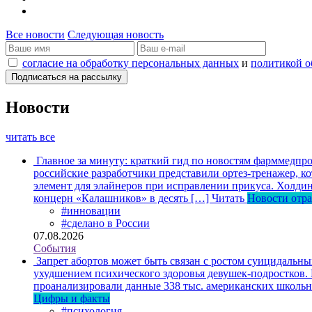
Все новости
Следующая новость
согласие на обработку персональных данных
и
политикой о
Новости
читать все
Главное за минуту: краткий гид по новостям фарммедпро
российские разработчики представили ортез-тренажер, к
элемент для элайнеров при исправлении прикуса. Холдин
концерн «Калашников» в десять […]
Читать
Новости отр
#инновации
#сделано в России
07.08.2026
События
Запрет абортов может быть связан с ростом суицидальн
ухудшением психического здоровья девушек-подростков.
проанализировали данные 338 тыс. американских школьни
Цифры и факты
#психология