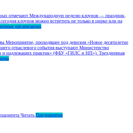
ранах отмечают Международную неделю клоунов — праздник,
сегодня клоунов можно встретить не только в цирке или на
венные организации
мы
Мероприятие, проходящее под девизом «Новое десятилетие
едущего отраслевого события выступают Министерство
в и надлежащих практик» (ФБУ «ГИЛС и НП»). Трехдневная
арма
 пациента
Читать
Предприятия