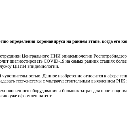
ию определения коронавируса на раннем этапе, когда его к
сотрудники Центрального НИИ эпидемиологии Роспотребнадзора
волит диагностировать COVID-19 на самых ранних стадиях боле
-службу ЦНИИ эпидемиологии.
й чувствительностью. Данное изобретение относится к сфере г
здавать тест-системы с ультрачувствительным выявлением РНК 
хнологичного оборудования и больших затрат для производства, 
огию уже оформлен патент.