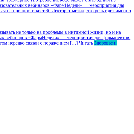
бразовательных вебинаров «ФармНедели» — мероприятия для
ся на прочности костей. Лектор отметил, что речь идет именно
зывать не только на проблемы в интимной жизни, но и на
ьных вебинаров «ФармНедели» — мероприятия для фармацевтов.
том нередко связан с поражением […]
Читать
Здоровье и