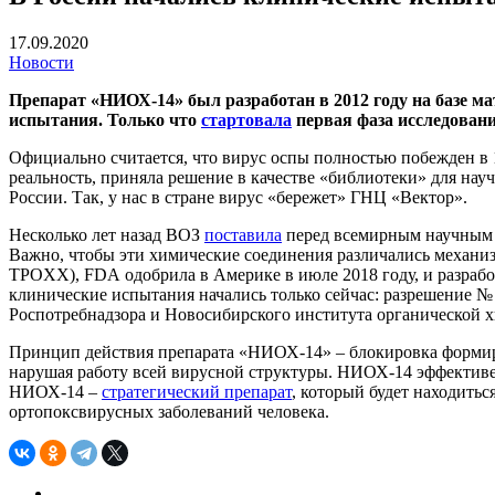
17.09.2020
Новости
Препарат «НИОХ-14» был разработан в 2012 году на базе м
испытания. Только что
стартовала
первая фаза исследования
Официально считается, что вирус оспы полностью побежден в 1
реальность, приняла решение в качестве «библиотеки» для н
России. Так, у нас в стране вирус «бережет» ГНЦ «Вектор».
Несколько лет назад ВОЗ
поставила
перед всемирным научным с
Важно, чтобы эти химические соединения различались механи
TPOXX), FDA одобрила в Америке в июле 2018 году, и разработ
клинические испытания начались только сейчас: разрешение 
Роспотребнадзора и Новосибирского института органической 
Принцип действия препарата «НИОХ-14» – блокировка формиров
нарушая работу всей вирусной структуры. НИОХ-14 эффективен
НИОХ-14 –
стратегический препарат
, который будет находить
ортопоксвирусных заболеваний человека.