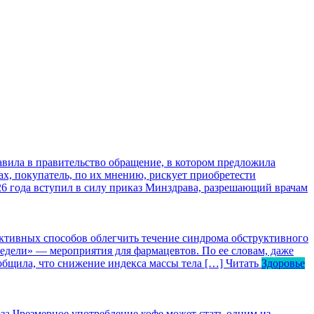
ила в правительство обращение, в котором предложила
х, покупатель, по их мнению, рискует приобретести
026 года вступил в силу приказ Минздрава, разрешающий врачам
ктивных способов облегчить течение синдрома обструктивного
едели» — мероприятия для фармацевтов. По ее словам, даже
общила, что снижение индекса массы тела […]
Читать
Здоровье
за
Чрезмерное употребление кофе может стать одним из