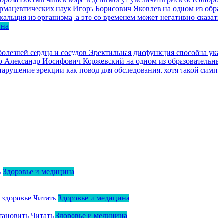
 фармацевтических наук Игорь Борисович Яковлев на одном из о
льция из организма, а это со временем может негативно сказать
ина
олезней сердца и сосудов
Эректильная дисфункция способна ука
изор Александр Иосифович Коржевский на одном из образовател
арушение эрекции как повод для обследования, хотя такой симп
ь
Здоровье и медицина
о здоровье
Читать
Здоровье и медицина
тановить
Читать
Здоровье и медицина