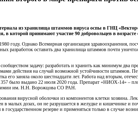
атериала из хранилища штаммов вируса оспы в ГНЦ «Вектор».
, в которой принимают участие 90 добровольцев в возрасте о
980 году. Однако Всемирная организация здравоохранения, посч
аучных разработок оставить два хранилища штаммов почти унич
ообществом задачу: разработать и хранить как минимум два пре
змами действия на случай возможной устойчивости штаммов. Пе
ка его заняла около шестнадцати лет. Работа над вторым, отече
№ 357 было выдано 22 июля 2020 года. Препарат «НИОХ-14» – 
химии им. Н.Н. Ворожцова СО РАН.
ания вирусной оболочки из компонентов клетки хозяина. Лекар
 в малых дозах, он не разрушается в желудке и кишечнике и по
ся в государственном резерве и применяться только в случае во