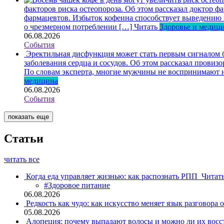
факторов риска остеопороза. Об этом рассказал доктор
фармацевтов. Избыток кофеина способствует выведению ка
о чрезмерном потреблении […]
Читать
Здоровье и медиц
06.08.2026
События
Эректильная дисфункция может стать первым сигналом б
заболевания сердца и сосудов. Об этом рассказал пров
По словам эксперта, многие мужчины не воспринимают н
медицина
06.08.2026
События
показать еще
Статьи
читать все
Когда еда управляет жизнью: как распознать РПП
Читат
#Здоровое питание
06.08.2026
Редкость как чудо: как искусство меняет язык разговора 
05.08.2026
Алопеция: почему выпадают волосы и можно ли их восс