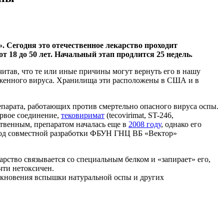
 Сегодня это отечественное лекарство проходит
т 18 до 50 лет. Начальный этап продлится 25 недель.
итав, что те или иные причины могут вернуть его в нашу
тоженного вируса. Хранилища эти расположены в США и в
парата, работающих против смертельно опасного вируса оспы.
рвое соединение,
тековиримат
(tecovirimat, ST-246,
ственным, препаратом началась еще в
2008 году
, однако его
плод совместной разработки ФБУН ГНЦ ВБ «Вектор»
ство связывается со специальным белком и «запирает» его,
чти нетоксичен.
зникновения вспышки натуральной оспы и других