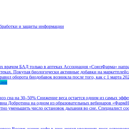
бработки и защиты информации
 врачом БАД только в аптеках
Ассоциация «СоюзФарма» направ
еках. Покупая биологически активные добавки на маркетплейса
авил оборота биодобавок возникла после того, как с 1 марта 2
ации
ноэ сна на 30–50%
Снижение веса остается одним из самых эффе
евна Добротина на одном из образовательных вебинаров «ФармН
етно уменьшить число остановок дыхания во сне. Специалист со
Восемь чашек кофе в день могут увеличить риск остеопоро