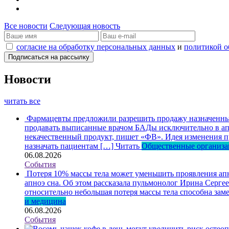
Все новости
Следующая новость
согласие на обработку персональных данных
и
политикой о
Новости
читать все
Фармацевты предложили разрешить продажу назначенных
продавать выписанные врачом БАДы исключительно в апт
некачественный продукт, пишет «ФВ». Идея изменения пр
назначать пациентам […]
Читать
Общественные организ
06.08.2026
События
Потеря 10% массы тела может уменьшить проявления ап
апноэ сна. Об этом рассказала пульмонолог Ирина Серге
относительно небольшая потеря массы тела способна зам
и медицина
06.08.2026
События