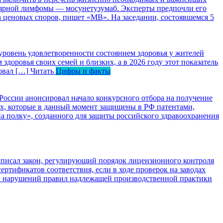
лярной лимфомы — мосунетузумаб. Эксперты предпочли его
за ценовых споров, пишет «МВ». На заседании, состоявшемся 5
уровень удовлетворенности состоянием здоровья у жителей
оровья своих семей и близких, а в 2026 году этот показатель
ровал […]
Читать
Цифры и факты
оссии анонсировал начало конкурсного отбора на получение
вах, которые в данный момент защищены в РФ патентами,
 полку», созданного для защиты российского здравоохранения
писал закон, регулирующий порядок лицензионного контроля
ртификатов соответствия, если в ходе проверок на заводах
их нарушений правил надлежащей производственной практики