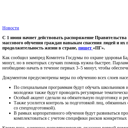
Новости
С 1 июня начнет действовать распоряжение Правительства 
массового обучения граждан навыкам спасения людей и их
продолжительность жизни в стране,
пишет
«ПГ».
Как сообщил зампред Комитета Госдумы по охране здоровья Бад
минут, но в некоторых случаях помощь нужна быстрее. Парлам
необходимо начать в течение первых 3–5 минут, чтобы обеспечи
Документом предусмотрены меры по обучению всех слоев насе
По специальным программам будут обучать школьников и
молодежи также будут проводить регулярные тематичес
Особый акцент сделали на обязательную подготовку и ре
Также усилится контроль за подготовкой лиц, обязанных
со спецподготовкой).
В рамках корпоративного обучения будут развиваться п
комплектоваться с учетом специфики рисков конкретных 
Кроме того, намечено популяризировать оказание первой помощ