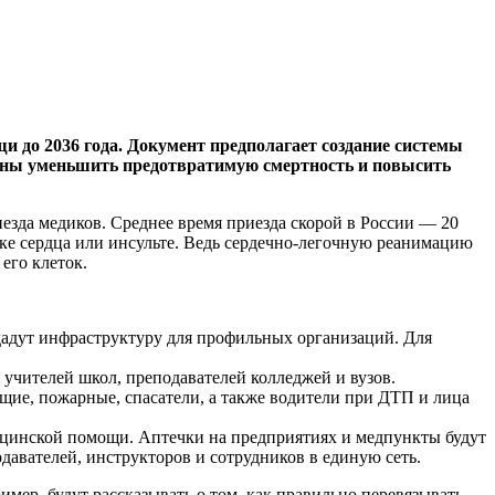
 до 2036 года. Документ предполагает создание системы
лжны уменьшить предотвратимую смертность и повысить
езда медиков. Среднее время приезда скорой в России — 20
ке сердца или инсульте. Ведь сердечно-легочную реанимацию
его клеток.
дадут инфраструктуру для профильных организаций. Для
учителей школ, преподавателей колледжей и вузов.
щие, пожарные, спасатели, а также водители при ДТП и лица
ицинской помощи. Аптечки на предприятиях и медпункты будут
давателей, инструкторов и сотрудников в единую сеть.
мер, будут рассказывать о том, как правильно перевязывать