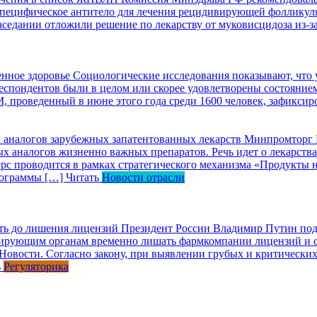
специфическое антитело для лечения рецидивирующей фоллику
заседании отложили решение по лекарству от муковисцидоза из-
енное здоровье
Социологические исследования показывают, что 
пондентов были в целом или скорее удовлетворены состоянием зд
, проведенный в июне этого года среди 1600 человек, зафикси
х аналогов зарубежных запатентованных лекарств
Минпромторг Р
ых аналогов жизненно важных препаратов. Речь идет о лекарст
 проводится в рамках стратегического механизма «Продукты на
программы […]
Читать
Новости отрасли
ть до лишения лицензий
Президент России Владимир Путин под
лирующим органам временно лишать фармкомпании лицензий и се
Новости. Согласно закону, при выявлении грубых и критическ
ь
Регуляторика