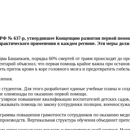
РФ № 637-р, утвердившее Концепцию развития первой помощи
 практического применения в каждом регионе. Эти меры до
ма Башанкаев, порядка 60% смертей от травм происходят до при
ентарий объяснил, что первая помощь крайне важна при останов
ть приток крови к коре головного мозга и предотвратить гибель 
ления.
 студентов. Для этого разработают единые учебные планы и соз
кие олимпиады по оказанию первой помощи.
гулярное повышение квалификации воспитателей детских садов, 
 оказывать помощь по закону (сотрудники полиции, военнослужа
рограммы повышения грамотности сотрудников по оказанию мед
производств. Вертикальная структура обучения объединит препо
и через социальную рекламу и просветительский контент. Напри