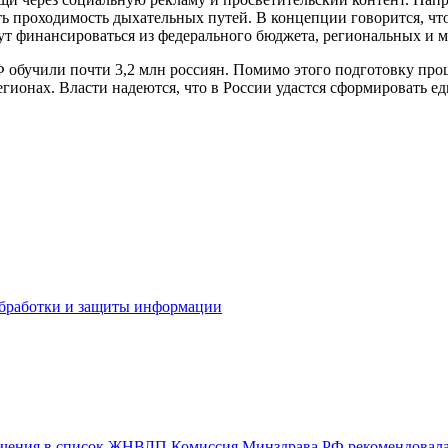
ь проходимость дыхательных путей. В концепции говорится, чт
ут финансироваться из федерального бюджета, региональных и 
 обучили почти 3,2 млн россиян. Помимо этого подготовку про
гионах. Власти надеются, что в России удастся сформировать е
бработки и защиты информации
лючения в список ЖНВЛП
Комиссия Минздрава РФ рекомендовала