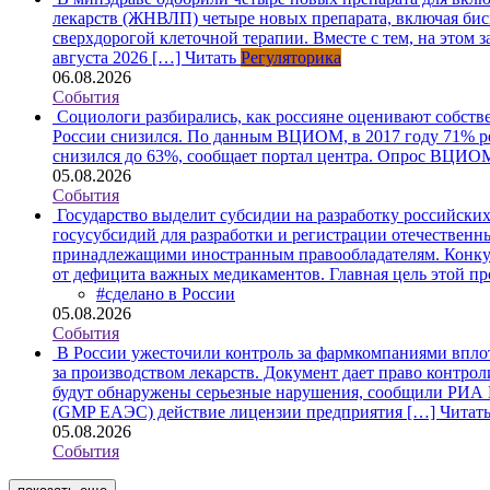
лекарств (ЖНВЛП) четыре новых препарата, включая би
сверхдорогой клеточной терапии. Вместе с тем, на этом 
августа 2026 […]
Читать
Регуляторика
06.08.2026
События
Социологи разбирались, как россияне оценивают собств
России снизился. По данным ВЦИОМ, в 2017 году 71% рес
снизился до 63%, сообщает портал центра. Опрос ВЦИОМ
05.08.2026
События
Государство выделит субсидии на разработку российски
госусубсидий для разработки и регистрации отечественн
принадлежащими иностранным правообладателям. Конкурс
от дефицита важных медикаментов. Главная цель этой 
#сделано в России
05.08.2026
События
В России ужесточили контроль за фармкомпаниями впло
за производством лекарств. Документ дает право контро
будут обнаружены серьезные нарушения, сообщили РИА 
(GMP ЕАЭС) действие лицензии предприятия […]
Читат
05.08.2026
События