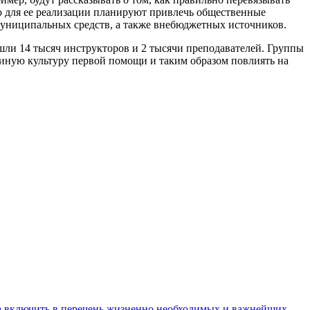
о для ее реализации планируют привлечь общественные
муниципальных средств, а также внебюджетных источников.
шли 14 тысяч инструкторов и 2 тысячи преподавателей. Группы
диную культуру первой помощи и таким образом повлиять на
 включить в перечень жизненно необходимых и важнейших