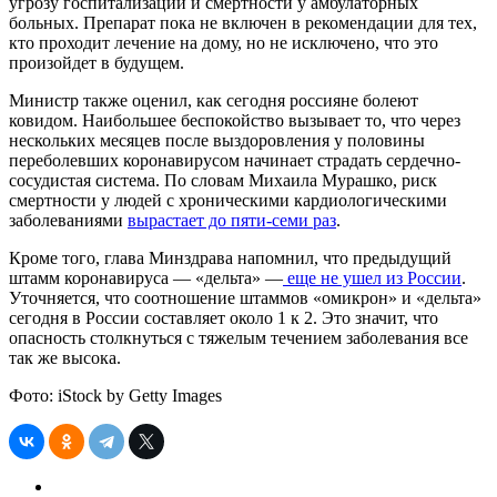
угрозу госпитализации и смертности у амбулаторных
больных. Препарат пока не включен в рекомендации для тех,
кто проходит лечение на дому, но не исключено, что это
произойдет в будущем.
Министр также оценил, как сегодня россияне болеют
ковидом. Наибольшее беспокойство вызывает то, что через
нескольких месяцев после выздоровления у половины
переболевших коронавирусом начинает страдать сердечно-
сосудистая система. По словам Михаила Мурашко, риск
смертности у людей с хроническими кардиологическими
заболеваниями
вырастает до пяти-семи раз
.
Кроме того, глава Минздрава напомнил, что предыдущий
штамм коронавируса — «дельта» —
еще не ушел из России
.
Уточняется, что соотношение штаммов «омикрон» и «дельта»
сегодня в России составляет около 1 к 2. Это значит, что
опасность столкнуться с тяжелым течением заболевания все
так же высока.
Фото: iStock by Getty Images