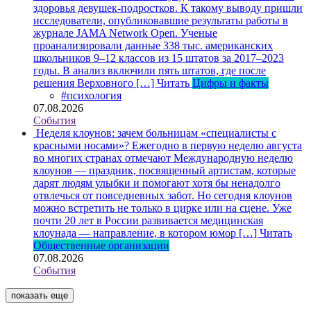
здоровья девушек-подростков. К такому выводу пришли
исследователи, опубликовавшие результаты работы в
журнале JAMA Network Open. Ученые
проанализировали данные 338 тыс. американских
школьников 9–12 классов из 15 штатов за 2017–2023
годы. В анализ включили пять штатов, где после
решения Верховного […]
Читать
Цифры и факты
#психология
07.08.2026
События
Неделя клоунов: зачем больницам «специалисты с
красными носами»?
Ежегодно в первую неделю августа
во многих странах отмечают Международную неделю
клоунов — праздник, посвященный артистам, которые
дарят людям улыбки и помогают хотя бы ненадолго
отвлечься от повседневных забот. Но сегодня клоунов
можно встретить не только в цирке или на сцене. Уже
почти 20 лет в России развивается медицинская
клоунада — направление, в котором юмор […]
Читать
Общественные организации
07.08.2026
События
показать еще