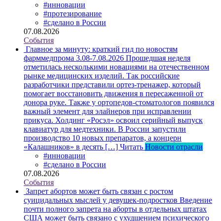
#инновации
#протезирование
#сделано в России
07.08.2026
События
Главное за минуту: краткий гид по новостям
фарммедпрома 3.08-7.08.2026
Прошедшая неделя
отметилась несколькими новациями на отечественном
рынке медицинских изделий. Так российские
разработчики представили ортез-тренажер, который
помогает восстановить движения в пересаженной от
донора руке. Также у ортопедов-стоматологов появился
важный элемент для элайнеров при исправлении
прикуса. Холдинг «Росэл» освоил серийный выпуск
клавиатур для медтехники. В России запустили
производство 10 новых препаратов, а концерн
«Калашников» в десять […]
Читать
Новости отрасли
#инновации
#сделано в России
07.08.2026
События
Запрет абортов может быть связан с ростом
суицидальных мыслей у девушек-подростков
Введение
почти полного запрета на аборты в отдельных штатах
США может быть связано с ухудшением психического