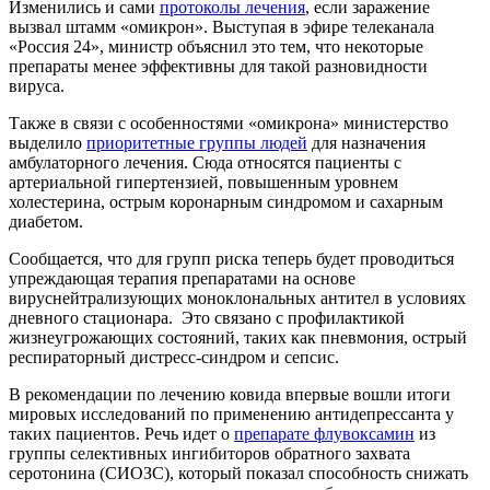
Изменились и сами
протоколы лечения
, если заражение
вызвал штамм «омикрон». Выступая в эфире телеканала
«Россия 24», министр объяснил это тем, что некоторые
препараты менее эффективны для такой разновидности
вируса.
Также в связи с особенностями «омикрона» министерство
выделило
приоритетные группы людей
для назначения
амбулаторного лечения. Сюда относятся пациенты с
артериальной гипертензией, повышенным уровнем
холестерина, острым коронарным синдромом и сахарным
диабетом.
Сообщается, что для групп риска теперь будет проводиться
упреждающая терапия препаратами на основе
вируснейтрализующих моноклональных антител в условиях
дневного стационара. Это связано с профилактикой
жизнеугрожающих состояний, таких как пневмония, острый
респираторный дистресс-синдром и сепсис.
В рекомендации по лечению ковида впервые вошли итоги
мировых исследований по применению антидепрессанта у
таких пациентов. Речь идет о
препарате флувоксамин
из
группы селективных ингибиторов обратного захвата
серотонина (СИОЗС), который показал способность снижать