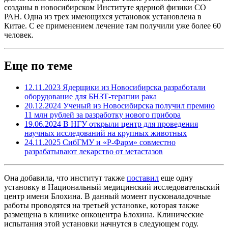
созданы в новосибирском Институте ядерной физики СО
РАН. Одна из трех имеющихся установок установлена в
Китае. С ее применением лечение там получили уже более 60
человек.
Еще по теме
12.11.2023
Ядерщики из Новосибирска разработали
оборудование для БНЗТ-терапии рака
20.12.2024
Ученый из Новосибирска получил премию
11 млн рублей за разработку нового прибора
19.06.2024
В НГУ открыли центр для проведения
научных исследований на крупных животных
24.11.2025
СибГМУ и «Р-Фарм» совместно
разрабатывают лекарство от метастазов
Она добавила, что институт также
поставил
еще одну
установку в Национальный медицинский исследовательский
центр имени Блохина. В данный момент пусконаладочные
работы проводятся на третьей установке, которая также
размещена в клинике онкоцентра Блохина. Клинические
испытания этой установки начнутся в следующем году.