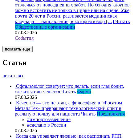
отвлечься от повседневных забот. Но сегодня клоунов
можно встретить не только в цирке или на сцене. Уже
почти 20 лет в России развивается медицинская
клоунада — направление, в котором юмор […]
Читать
Общественные организации
07.08.2026
События
показать еще
Статьи
читать все
Офтальмолог советует: что делать, если глаз болит,
слезится или чешется
Читать
Фарма
07.08.2026
Качество — это не этап, а философия: в «Росатом
МеталлТех» превращают технологический опыт в
реальную пользу для пациента
Читать
Предприятия
#импортозамещение
#сделано в России
07.08.2026
Когда еда управляет жизнью: как распознать РПП