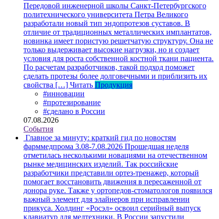
Передовой инженерной школы Санкт-Петербургского
политехнического университета Петра Великого
разработали новый тип эндопротезов суставов. В
отличие от традиционных металлических имплантатов,
новинка имеет пористую решетчатую структуру. Она не
только выдерживает высокие нагрузки, но и создает
условия для роста собственной костной ткани пациента.
По расчетам разработчиков, такой подход поможет
сделать протезы более долговечными и приблизить их
свойства […]
Читать
Продукция
#инновации
#протезирование
#сделано в России
07.08.2026
События
Главное за минуту: краткий гид по новостям
фарммедпрома 3.08-7.08.2026
Прошедшая неделя
отметилась несколькими новациями на отечественном
рынке медицинских изделий. Так российские
разработчики представили ортез-тренажер, который
помогает восстановить движения в пересаженной от
донора руке. Также у ортопедов-стоматологов появился
важный элемент для элайнеров при исправлении
прикуса. Холдинг «Росэл» освоил серийный выпуск
клавиатур для медтехники. В России запустили