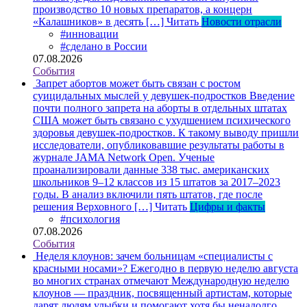
производство 10 новых препаратов, а концерн
«Калашников» в десять […]
Читать
Новости отрасли
#инновации
#сделано в России
07.08.2026
События
Запрет абортов может быть связан с ростом
суицидальных мыслей у девушек-подростков
Введение
почти полного запрета на аборты в отдельных штатах
США может быть связано с ухудшением психического
здоровья девушек-подростков. К такому выводу пришли
исследователи, опубликовавшие результаты работы в
журнале JAMA Network Open. Ученые
проанализировали данные 338 тыс. американских
школьников 9–12 классов из 15 штатов за 2017–2023
годы. В анализ включили пять штатов, где после
решения Верховного […]
Читать
Цифры и факты
#психология
07.08.2026
События
Неделя клоунов: зачем больницам «специалисты с
красными носами»?
Ежегодно в первую неделю августа
во многих странах отмечают Международную неделю
клоунов — праздник, посвященный артистам, которые
дарят людям улыбки и помогают хотя бы ненадолго