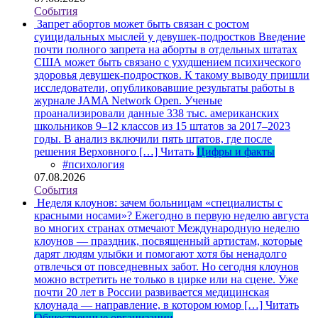
События
Запрет абортов может быть связан с ростом
суицидальных мыслей у девушек-подростков
Введение
почти полного запрета на аборты в отдельных штатах
США может быть связано с ухудшением психического
здоровья девушек-подростков. К такому выводу пришли
исследователи, опубликовавшие результаты работы в
журнале JAMA Network Open. Ученые
проанализировали данные 338 тыс. американских
школьников 9–12 классов из 15 штатов за 2017–2023
годы. В анализ включили пять штатов, где после
решения Верховного […]
Читать
Цифры и факты
#психология
07.08.2026
События
Неделя клоунов: зачем больницам «специалисты с
красными носами»?
Ежегодно в первую неделю августа
во многих странах отмечают Международную неделю
клоунов — праздник, посвященный артистам, которые
дарят людям улыбки и помогают хотя бы ненадолго
отвлечься от повседневных забот. Но сегодня клоунов
можно встретить не только в цирке или на сцене. Уже
почти 20 лет в России развивается медицинская
клоунада — направление, в котором юмор […]
Читать
Общественные организации