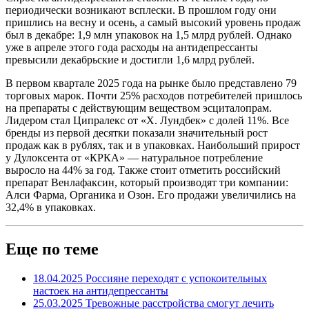
периодически возникают всплески. В прошлом году они
пришлись на весну и осень, а самый высокий уровень продаж
был в декабре: 1,9 млн упаковок на 1,5 млрд рублей. Однако
уже в апреле этого года расходы на антидепрессанты
превысили декабрьские и достигли 1,6 млрд рублей.
В первом квартале 2025 года на рынке было представлено 79
торговых марок. Почти 25% расходов потребителей пришлось
на препараты с действующим веществом эсциталопрам.
Лидером стал Ципралекс от «Х. Лундбек» с долей 11%. Все
бренды из первой десятки показали значительный рост
продаж как в рублях, так и в упаковках. Наибольший прирост
у Дулоксента от «КРКА» — натуральное потребление
выросло на 44% за год. Также стоит отметить российский
препарат Венлафаксин, который производят три компании:
Алси Фарма, Органика и Озон. Его продажи увеличились на
32,4% в упаковках.
Еще по теме
18.04.2025
Россияне переходят с успокоительных
настоек на антидепрессанты
25.03.2025
Тревожные расстройства смогут лечить