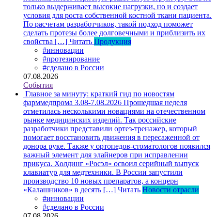
только выдерживает высокие нагрузки, но и создает
условия для роста собственной костной ткани пациента.
По расчетам разработчиков, такой подход поможет
сделать протезы более долговечными и приблизить их
свойства […]
Читать
Продукция
#инновации
#протезирование
#сделано в России
07.08.2026
События
Главное за минуту: краткий гид по новостям
фарммедпрома 3.08-7.08.2026
Прошедшая неделя
отметилась несколькими новациями на отечественном
рынке медицинских изделий. Так российские
разработчики представили ортез-тренажер, который
помогает восстановить движения в пересаженной от
донора руке. Также у ортопедов-стоматологов появился
важный элемент для элайнеров при исправлении
прикуса. Холдинг «Росэл» освоил серийный выпуск
клавиатур для медтехники. В России запустили
производство 10 новых препаратов, а концерн
«Калашников» в десять […]
Читать
Новости отрасли
#инновации
#сделано в России
07.08.2026