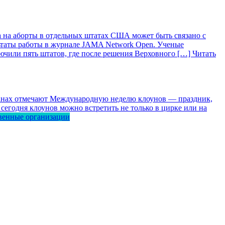
 на аборты в отдельных штатах США может быть связано с
ьтаты работы в журнале JAMA Network Open. Ученые
лючили пять штатов, где после решения Верховного […]
Читать
ранах отмечают Международную неделю клоунов — праздник,
сегодня клоунов можно встретить не только в цирке или на
венные организации