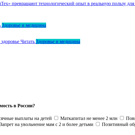
ллТех» превращают технологический опыт в реальную пользу для
ь
Здоровье и медицина
о здоровье
Читать
Здоровье и медицина
мость в России?
ячные выплаты на детей
Маткапитал не менее 2 млн
Пов
Запрет на увольнение мам с 2 и более детьми
Позитивный об