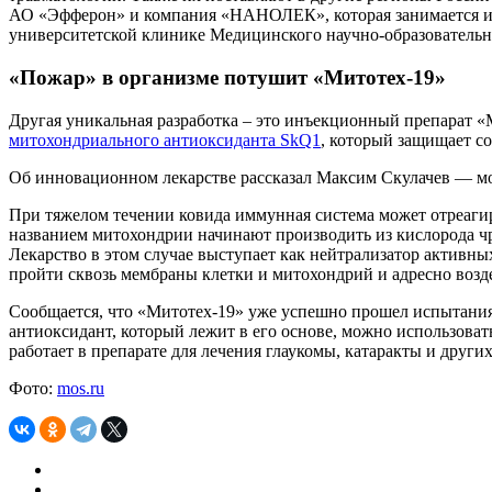
АО «Эфферон» и компания «НАНОЛЕК», которая занимается 
университетской клинике Медицинского научно-образовательн
«Пожар» в организме потушит «Митотех-19»
Другая уникальная разработка – это инъекционный препарат
митохондриального антиоксиданта SkQ1
, который защищает с
Об инновационном лекарстве рассказал Максим Скулачев — мо
При тяжелом течении ковида иммунная система может отреагир
названием митохондрии начинают производить из кислорода ч
Лекарство в этом случае выступает как нейтрализатор активны
пройти сквозь мембраны клетки и митохондрий и адресно возде
Сообщается, что «Митотех-19» уже успешно прошел испытания
антиоксидант, который лежит в его основе, можно использоват
работает в препарате для лечения глаукомы, катаракты и други
Фото:
mos.ru