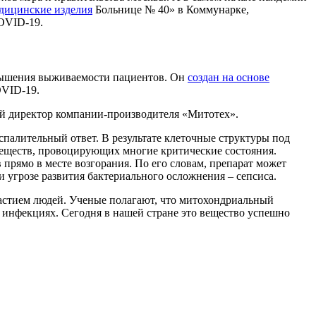
дицинские изделия
Больнице № 40» в Коммунарке,
OVID-19.
овышения выживаемости пациентов. Он
создан на основе
OVID-19.
ый директор компании-производителя «Митотех».
спалительный ответ. В результате клеточные структуры под
веществ, провоцирующих многие критические состояния.
прямо в месте возгорания. По его словам, препарат может
и угрозе развития бактериального осложнения – сепсиса.
частием людей. Ученые полагают, что митохондриальный
х инфекциях. Сегодня в нашей стране это вещество успешно