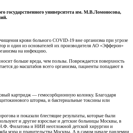
го государственного университета им. М.В.Ломоносова,
ний.
чищения крови больного COVID-19 вне организма при угрозе
тор и один из основателей их производителя АО «Эфферон»
организма на инфекцию.
иносит больше вреда, чем пользы. Повреждается поверхность
тается до масштабов всего организма, пациенты попадают в
ковый картридж — гемосорбционную колонку. Благодаря
 цитокинового шторма, и бактериальные токсины или
огова и показали блестящие результаты, которые были
пользуют и другие взрослые и детские больницы Москвы, в
 Н.Ф. Филатова и НИИ неотложной детской хирургии и
жба мэра и правительства Москвы. А в самом начале пандемии