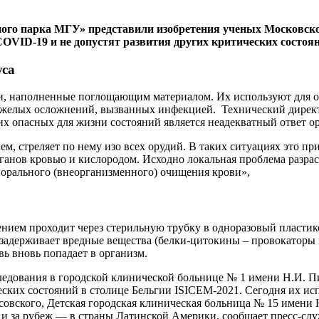
чного парка МГУ» представили изобретения ученых Московско
OVID-19 и не допустят развития других критических состоя
уса
и, наполненные поглощающим материалом. Их используют для о
 тяжелых осложнений, вызванных инфекцией. Технический дирек
тих опасных для жизни состояний является неадекватный ответ 
м, стреляет по нему изо всех орудий. В таких ситуациях это пр
ганов кровью и кислородом. Исходно локальная проблема разрас
орального (внеорганизменного) очищения крови»,
ением проходит через стерильную трубку в одноразовый пласти
 задерживает вредные вещества (белки-цитокины – провокаторы
ь вновь попадает в организм.
дования в городской клинической больнице № 1 имени Н.И. Пир
ских состояний в столице Бельгии ISICEM-2021. Сегодня их ис
овского, Детская городская клиническая больница № 15 имени
 и за рубеж — в страны Латинской Америки, сообщает пресс-слу