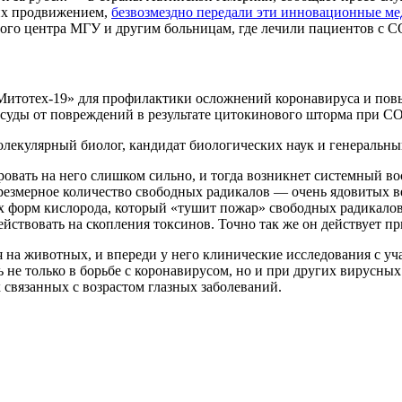
их продвижением,
безвозмездно передали эти инновационные ме
ого центра МГУ и другим больницам, где лечили пациентов с C
 «Митотех-19» для профилактики осложнений коронавируса и п
осуды от повреждений в результате цитокинового шторма при C
лекулярный биолог, кандидат биологических наук и генеральн
овать на него слишком сильно, и тогда возникнет системный во
резмерное количество свободных радикалов — очень ядовитых 
х форм кислорода, который «тушит пожар» свободных радикалов 
йствовать на скопления токсинов. Точно так же он действует пр
 на животных, и впереди у него клинические исследования с у
ь не только в борьбе с коронавирусом, но и при других вирусны
х связанных с возрастом глазных заболеваний.