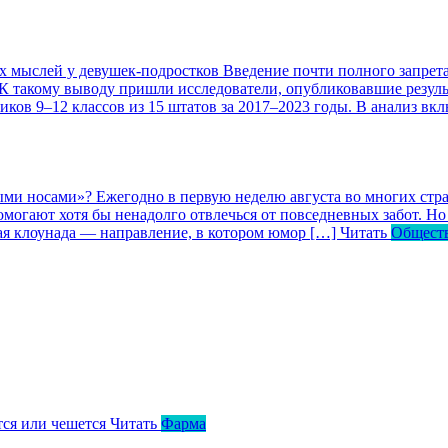
ых мыслей у девушек-подростков
Введение почти полного запрета
 К такому выводу пришли исследователи, опубликовавшие резул
ков 9–12 классов из 15 штатов за 2017–2023 годы. В анализ вк
ными носами»?
Ежегодно в первую неделю августа во многих ст
могают хотя бы ненадолго отвлечься от повседневных забот. Но 
кая клоунада — направление, в котором юмор […]
Читать
Общест
тся или чешется
Читать
Фарма