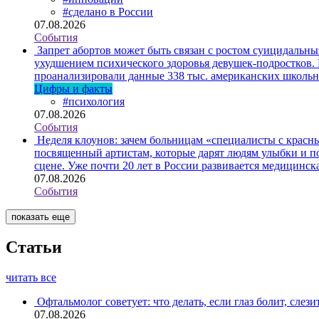
#сделано в России
07.08.2026
События
Запрет абортов может быть связан с ростом суицидальн
ухудшением психического здоровья девушек-подростков.
проанализировали данные 338 тыс. американских школьни
Цифры и факты
#психология
07.08.2026
События
Неделя клоунов: зачем больницам «специалисты с крас
посвященный артистам, которые дарят людям улыбки и по
сцене. Уже почти 20 лет в России развивается медицинс
07.08.2026
События
показать еще
Статьи
читать все
Офтальмолог советует: что делать, если глаз болит, слези
07.08.2026