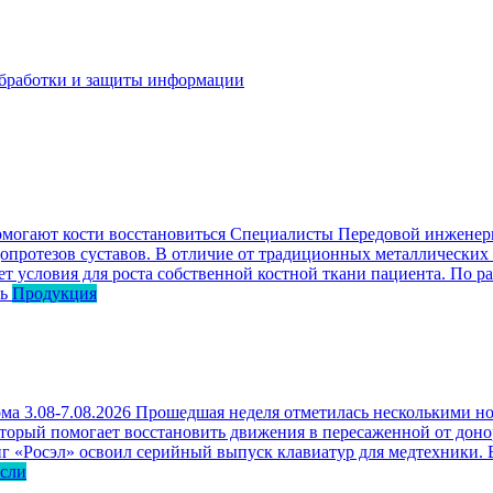
бработки и защиты информации
омогают кости восстановиться
Специалисты Передовой инженерн
опротезов суставов. В отличие от традиционных металлических
ет условия для роста собственной костной ткани пациента. По р
ь
Продукция
ма 3.08-7.08.2026
Прошедшая неделя отметилась несколькими но
оторый помогает восстановить движения в пересаженной от доно
г «Росэл» освоил серийный выпуск клавиатур для медтехники. В
асли