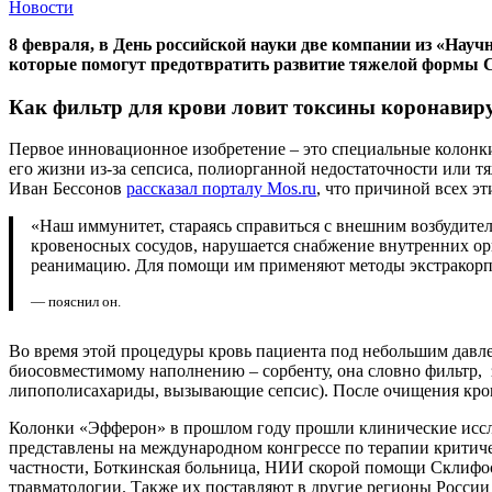
Новости
8 февраля, в День российской науки две компании из «Нау
которые помогут предотвратить развитие тяжелой формы
C
Как фильтр для крови ловит токсины коронавир
Первое инновационное изобретение – это специальные колонк
его жизни из-за сепсиса, полиорганной недостаточности или
Иван Бессонов
рассказал порталу Mos.ru
, что причиной всех э
«Наш иммунитет, стараясь справиться с внешним возбудителе
кровеносных сосудов, нарушается снабжение внутренних ор
реанимацию. Для помощи им применяют методы экстракорп
— пояснил он.
Во время этой процедуры кровь пациента под небольшим давл
биосовместимому наполнению – сорбенту, она словно фильтр,
липополисахариды, вызывающие сепсис). После очищения кров
Колонки «Эфферон» в прошлом году прошли клинические иссле
представлены на международном конгрессе по терапии критиче
частности, Боткинская больница, НИИ скорой помощи Склифос
травматологии. Также их поставляют в другие регионы России