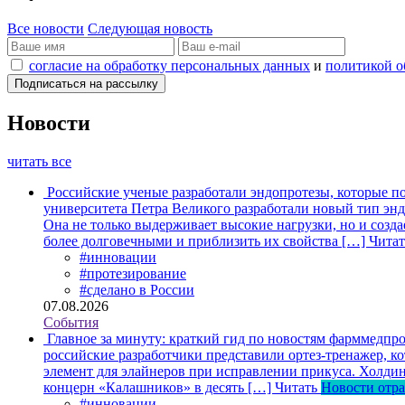
Все новости
Следующая новость
согласие на обработку персональных данных
и
политикой о
Новости
читать все
Российские ученые разработали эндопротезы, которые п
университета Петра Великого разработали новый тип энд
Она не только выдерживает высокие нагрузки, но и созда
более долговечными и приблизить их свойства […]
Читат
#инновации
#протезирование
#сделано в России
07.08.2026
События
Главное за минуту: краткий гид по новостям фарммедпро
российские разработчики представили ортез-тренажер, к
элемент для элайнеров при исправлении прикуса. Холдин
концерн «Калашников» в десять […]
Читать
Новости отр
#инновации