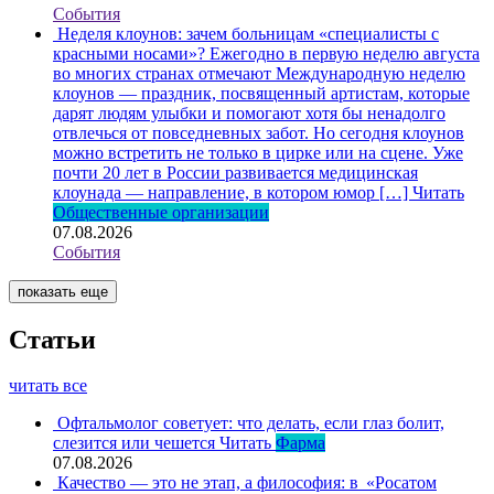
События
Неделя клоунов: зачем больницам «специалисты с
красными носами»?
Ежегодно в первую неделю августа
во многих странах отмечают Международную неделю
клоунов — праздник, посвященный артистам, которые
дарят людям улыбки и помогают хотя бы ненадолго
отвлечься от повседневных забот. Но сегодня клоунов
можно встретить не только в цирке или на сцене. Уже
почти 20 лет в России развивается медицинская
клоунада — направление, в котором юмор […]
Читать
Общественные организации
07.08.2026
События
показать еще
Статьи
читать все
Офтальмолог советует: что делать, если глаз болит,
слезится или чешется
Читать
Фарма
07.08.2026
Качество — это не этап, а философия: в «Росатом