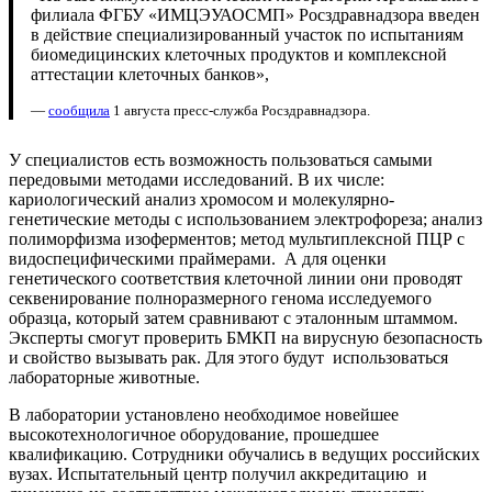
филиала ФГБУ «ИМЦЭУАОСМП» Росздравнадзора введен
в действие специализированный участок по испытаниям
биомедицинских клеточных продуктов и комплексной
аттестации клеточных банков»,
—
сообщила
1 августа пресс-служба Росздравнадзора.
У специалистов есть возможность пользоваться самыми
передовыми методами исследований. В их числе:
кариологический анализ хромосом и молекулярно-
генетические методы с использованием электрофореза; анализ
полиморфизма изоферментов; метод мультиплексной ПЦР с
видоспецифическими праймерами. А для оценки
генетического соответствия клеточной линии они проводят
секвенирование полноразмерного генома исследуемого
образца, который затем сравнивают с эталонным штаммом.
Эксперты смогут проверить БМКП на вирусную безопасность
и свойство вызывать рак. Для этого будут использоваться
лабораторные животные.
В лаборатории установлено необходимое новейшее
высокотехнологичное оборудование, прошедшее
квалификацию. Сотрудники обучались в ведущих российских
вузах. Испытательный центр получил аккредитацию и