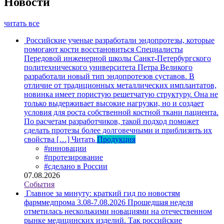
Новости
читать все
Российские ученые разработали эндопротезы, которые
помогают кости восстановиться
Специалисты
Передовой инженерной школы Санкт-Петербургского
политехнического университета Петра Великого
разработали новый тип эндопротезов суставов. В
отличие от традиционных металлических имплантатов,
новинка имеет пористую решетчатую структуру. Она не
только выдерживает высокие нагрузки, но и создает
условия для роста собственной костной ткани пациента.
По расчетам разработчиков, такой подход поможет
сделать протезы более долговечными и приблизить их
свойства […]
Читать
Продукция
#инновации
#протезирование
#сделано в России
07.08.2026
События
Главное за минуту: краткий гид по новостям
фарммедпрома 3.08-7.08.2026
Прошедшая неделя
отметилась несколькими новациями на отечественном
рынке медицинских изделий. Так российские