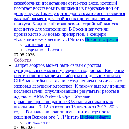
разработчики представили ортез-тренажер, который
помогает восстановить движения в пересаженной от
донора руке. Также у ортопедов-стоматологов появился
важный элемент для элайнеров при исправлении
прикуса. Холдинг «Росэл» освоил серийный выпуск
клавиатур для медтехники. В России запустили
производство 10 новых препаратов, а концерн
«Калашников» в десять […]
Читать
Новости отрасли
#инновации
#сделано в России
07.08.2026
События
Запрет абортов может быть связан с ростом
суицидальных мыслей у девушек-подростков
Введение
почти полного запрета на аборты в отдельных штатах
США может быть связано с ухудшением психического
здоровья девушек-подростков. К такому выводу пришли
исследователи, опубликовавшие результаты работы в
журнале JAMA Network Open. Ученые
проанализировали данные 338 тыс. американских
школьников 9–12 классов из 15 штатов за 2017–2023
годы. В анализ включили пять штатов, где после
решения Верховного […]
Читать
Цифры и факты
#психология
07.08.2026