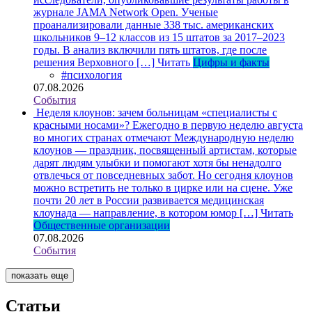
журнале JAMA Network Open. Ученые
проанализировали данные 338 тыс. американских
школьников 9–12 классов из 15 штатов за 2017–2023
годы. В анализ включили пять штатов, где после
решения Верховного […]
Читать
Цифры и факты
#психология
07.08.2026
События
Неделя клоунов: зачем больницам «специалисты с
красными носами»?
Ежегодно в первую неделю августа
во многих странах отмечают Международную неделю
клоунов — праздник, посвященный артистам, которые
дарят людям улыбки и помогают хотя бы ненадолго
отвлечься от повседневных забот. Но сегодня клоунов
можно встретить не только в цирке или на сцене. Уже
почти 20 лет в России развивается медицинская
клоунада — направление, в котором юмор […]
Читать
Общественные организации
07.08.2026
События
показать еще
Статьи