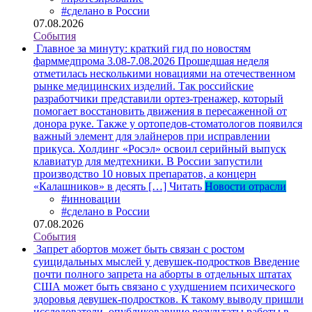
#сделано в России
07.08.2026
События
Главное за минуту: краткий гид по новостям
фарммедпрома 3.08-7.08.2026
Прошедшая неделя
отметилась несколькими новациями на отечественном
рынке медицинских изделий. Так российские
разработчики представили ортез-тренажер, который
помогает восстановить движения в пересаженной от
донора руке. Также у ортопедов-стоматологов появился
важный элемент для элайнеров при исправлении
прикуса. Холдинг «Росэл» освоил серийный выпуск
клавиатур для медтехники. В России запустили
производство 10 новых препаратов, а концерн
«Калашников» в десять […]
Читать
Новости отрасли
#инновации
#сделано в России
07.08.2026
События
Запрет абортов может быть связан с ростом
суицидальных мыслей у девушек-подростков
Введение
почти полного запрета на аборты в отдельных штатах
США может быть связано с ухудшением психического
здоровья девушек-подростков. К такому выводу пришли
исследователи, опубликовавшие результаты работы в