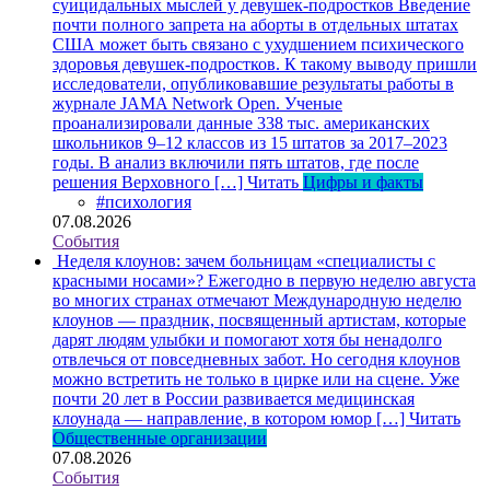
суицидальных мыслей у девушек-подростков
Введение
почти полного запрета на аборты в отдельных штатах
США может быть связано с ухудшением психического
здоровья девушек-подростков. К такому выводу пришли
исследователи, опубликовавшие результаты работы в
журнале JAMA Network Open. Ученые
проанализировали данные 338 тыс. американских
школьников 9–12 классов из 15 штатов за 2017–2023
годы. В анализ включили пять штатов, где после
решения Верховного […]
Читать
Цифры и факты
#психология
07.08.2026
События
Неделя клоунов: зачем больницам «специалисты с
красными носами»?
Ежегодно в первую неделю августа
во многих странах отмечают Международную неделю
клоунов — праздник, посвященный артистам, которые
дарят людям улыбки и помогают хотя бы ненадолго
отвлечься от повседневных забот. Но сегодня клоунов
можно встретить не только в цирке или на сцене. Уже
почти 20 лет в России развивается медицинская
клоунада — направление, в котором юмор […]
Читать
Общественные организации
07.08.2026
События