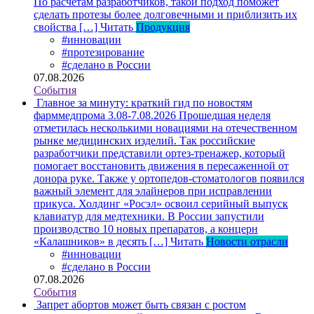
По расчетам разработчиков, такой подход поможет
сделать протезы более долговечными и приблизить их
свойства […]
Читать
Продукция
#инновации
#протезирование
#сделано в России
07.08.2026
События
Главное за минуту: краткий гид по новостям
фарммедпрома 3.08-7.08.2026
Прошедшая неделя
отметилась несколькими новациями на отечественном
рынке медицинских изделий. Так российские
разработчики представили ортез-тренажер, который
помогает восстановить движения в пересаженной от
донора руке. Также у ортопедов-стоматологов появился
важный элемент для элайнеров при исправлении
прикуса. Холдинг «Росэл» освоил серийный выпуск
клавиатур для медтехники. В России запустили
производство 10 новых препаратов, а концерн
«Калашников» в десять […]
Читать
Новости отрасли
#инновации
#сделано в России
07.08.2026
События
Запрет абортов может быть связан с ростом