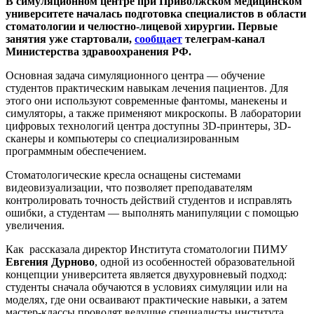
В симуляционном центре при Приволжском медицинском
университете началась подготовка специалистов в области
стоматологии и челюстно-лицевой хирургии. Первые
занятия уже стартовали,
сообщает
телеграм-канал
Министерства здравоохранения РФ.
Основная задача симуляционного центра — обучение
студентов практическим навыкам лечения пациентов. Для
этого они используют современные фантомы, манекены и
симуляторы, а также применяют микроскопы. В лаборатории
цифровых технологий центра доступны 3D-принтеры, 3D-
сканеры и компьютеры со специализированным
программным обеспечением.
Стоматологические кресла оснащены системами
видеовизуализации, что позволяет преподавателям
контролировать точность действий студентов и исправлять
ошибки, а студентам — выполнять манипуляции с помощью
увеличения.
Как рассказала директор Института стоматологии ПИМУ
Евгения Дурново
, одной из особенностей образовательной
концепции университета является двухуровневый подход:
студенты сначала обучаются в условиях симуляции или на
моделях, где они осваивают практические навыки, а затем
мастер-классы проводят ведущие специалисты института