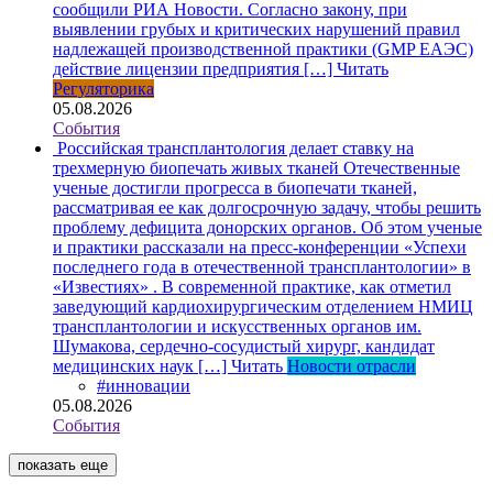
сообщили РИА Новости. Согласно закону, при
выявлении грубых и критических нарушений правил
надлежащей производственной практики (GMP ЕАЭС)
действие лицензии предприятия […]
Читать
Регуляторика
05.08.2026
События
Российская трансплантология делает ставку на
трехмерную биопечать живых тканей
Отечественные
ученые достигли прогресса в биопечати тканей,
рассматривая ее как долгосрочную задачу, чтобы решить
проблему дефицита донорских органов. Об этом ученые
и практики рассказали на пресс-конференции «Успехи
последнего года в отечественной трансплантологии» в
«Известиях» . В современной практике, как отметил
заведующий кардиохирургическим отделением НМИЦ
трансплантологии и искусственных органов им.
Шумакова, сердечно-сосудистый хирург, кандидат
медицинских наук […]
Читать
Новости отрасли
#инновации
05.08.2026
События
показать еще