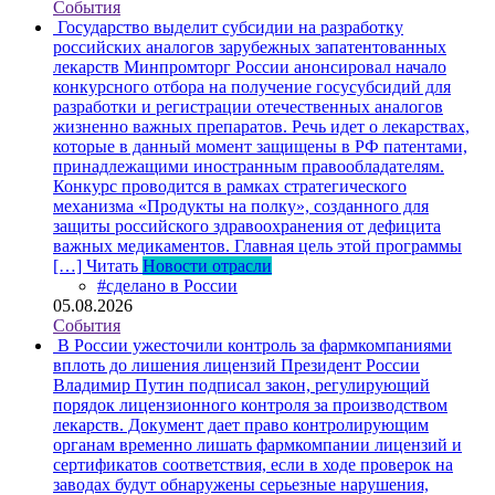
События
Государство выделит субсидии на разработку
российских аналогов зарубежных запатентованных
лекарств
Минпромторг России анонсировал начало
конкурсного отбора на получение госусубсидий для
разработки и регистрации отечественных аналогов
жизненно важных препаратов. Речь идет о лекарствах,
которые в данный момент защищены в РФ патентами,
принадлежащими иностранным правообладателям.
Конкурс проводится в рамках стратегического
механизма «Продукты на полку», созданного для
защиты российского здравоохранения от дефицита
важных медикаментов. Главная цель этой программы
[…]
Читать
Новости отрасли
#сделано в России
05.08.2026
События
В России ужесточили контроль за фармкомпаниями
вплоть до лишения лицензий
Президент России
Владимир Путин подписал закон, регулирующий
порядок лицензионного контроля за производством
лекарств. Документ дает право контролирующим
органам временно лишать фармкомпании лицензий и
сертификатов соответствия, если в ходе проверок на
заводах будут обнаружены серьезные нарушения,