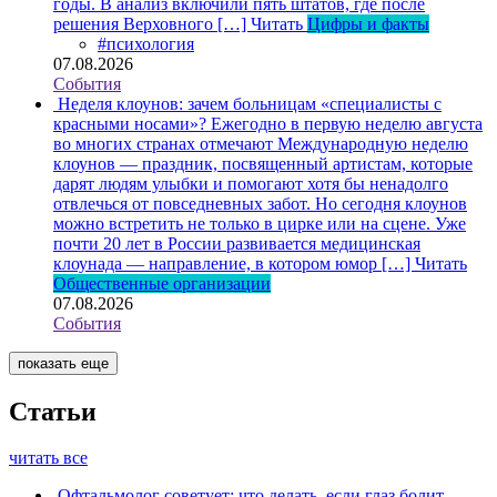
годы. В анализ включили пять штатов, где после
решения Верховного […]
Читать
Цифры и факты
#психология
07.08.2026
События
Неделя клоунов: зачем больницам «специалисты с
красными носами»?
Ежегодно в первую неделю августа
во многих странах отмечают Международную неделю
клоунов — праздник, посвященный артистам, которые
дарят людям улыбки и помогают хотя бы ненадолго
отвлечься от повседневных забот. Но сегодня клоунов
можно встретить не только в цирке или на сцене. Уже
почти 20 лет в России развивается медицинская
клоунада — направление, в котором юмор […]
Читать
Общественные организации
07.08.2026
События
показать еще
Статьи
читать все
Офтальмолог советует: что делать, если глаз болит,