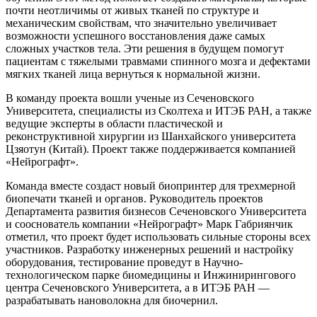
почти неотличимы от живых тканей по структуре и
механическим свойствам, что значительно увеличивает
возможности успешного восстановления даже самых
сложных участков тела. Эти решения в будущем помогут
пациентам с тяжелыми травмами спинного мозга и дефектами
мягких тканей лица вернуться к нормальной жизни.
В команду проекта вошли ученые из Сеченовского
Университета, специалисты из Сколтеха и ИТЭБ РАН, а также
ведущие эксперты в области пластической и
реконструктивной хирургии из Шанхайского университета
Цзяотун (Китай). Проект также поддерживается компанией
«Нейрографт».
Команда вместе создаст новый биопринтер для трехмерной
биопечати тканей и органов. Руководитель проектов
Департамента развития бизнесов Сеченовского Университета
и сооснователь компании «Нейрографт» Марк Габриянчик
отметил, что проект будет использовать сильные стороны всех
участников. Разработку инженерных решений и настройку
оборудования, тестирование проведут в Научно-
технологическом парке биомедицины и Инжинирингового
центра Сеченовского Университета, а в ИТЭБ РАН —
разрабатывать нановолокна для биочернил.