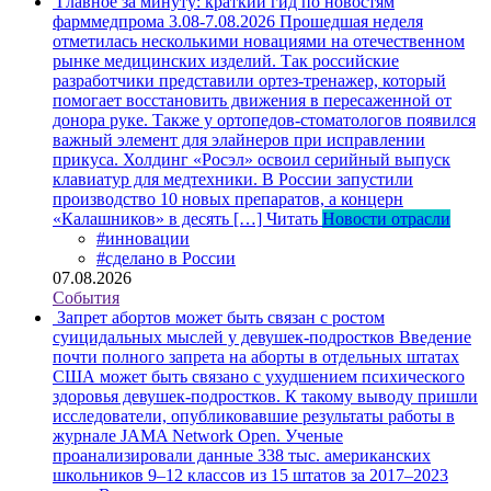
Главное за минуту: краткий гид по новостям
фарммедпрома 3.08-7.08.2026
Прошедшая неделя
отметилась несколькими новациями на отечественном
рынке медицинских изделий. Так российские
разработчики представили ортез-тренажер, который
помогает восстановить движения в пересаженной от
донора руке. Также у ортопедов-стоматологов появился
важный элемент для элайнеров при исправлении
прикуса. Холдинг «Росэл» освоил серийный выпуск
клавиатур для медтехники. В России запустили
производство 10 новых препаратов, а концерн
«Калашников» в десять […]
Читать
Новости отрасли
#инновации
#сделано в России
07.08.2026
События
Запрет абортов может быть связан с ростом
суицидальных мыслей у девушек-подростков
Введение
почти полного запрета на аборты в отдельных штатах
США может быть связано с ухудшением психического
здоровья девушек-подростков. К такому выводу пришли
исследователи, опубликовавшие результаты работы в
журнале JAMA Network Open. Ученые
проанализировали данные 338 тыс. американских
школьников 9–12 классов из 15 штатов за 2017–2023