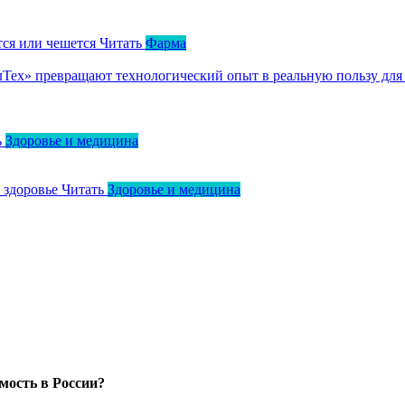
тся или чешется
Читать
Фарма
ллТех» превращают технологический опыт в реальную пользу для
ь
Здоровье и медицина
о здоровье
Читать
Здоровье и медицина
мость в России?