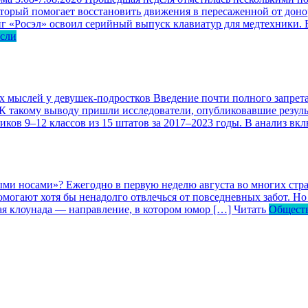
оторый помогает восстановить движения в пересаженной от доно
г «Росэл» освоил серийный выпуск клавиатур для медтехники. В
асли
ых мыслей у девушек-подростков
Введение почти полного запрета
 К такому выводу пришли исследователи, опубликовавшие резул
ков 9–12 классов из 15 штатов за 2017–2023 годы. В анализ вк
ными носами»?
Ежегодно в первую неделю августа во многих ст
могают хотя бы ненадолго отвлечься от повседневных забот. Но 
кая клоунада — направление, в котором юмор […]
Читать
Общест