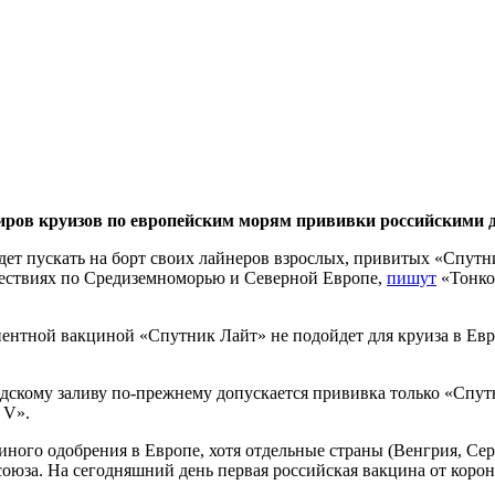
жиров круизов по европейским морям прививки российскими
удет пускать на борт своих лайнеров взрослых, привитых «Спут
ествиях по Средиземноморью и Северной Европе,
пишут
«Тонкос
ентной вакциной «Спутник Лайт» не подойдет для круиза в Евр
дскому заливу по-прежнему допускается прививка только «Спутн
 V».
иного одобрения в Европе, хотя отдельные страны (Венгрия, С
оюза. На сегодняшний день первая российская вакцина от корона