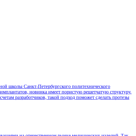
ой школы Санкт-Петербургского политехнического
 имплантатов, новинка имеет пористую решетчатую структуру.
асчетам разработчиков, такой подход поможет сделать протезы
вациями на отечественном рынке медицинских изделий. Так