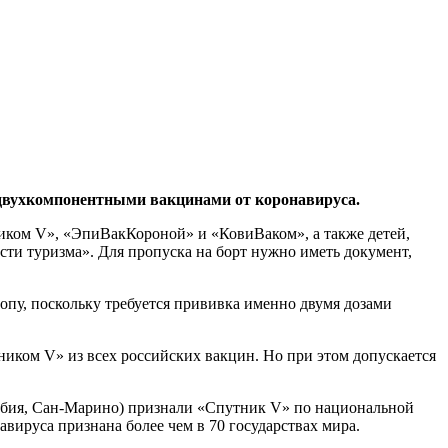
 двухкомпонентными вакцинами от коронавируса.
ником V», «ЭпиВакКороной» и «КовиВаком», а также детей,
ти туризма». Для пропуска на борт нужно иметь документ,
опу, поскольку требуется прививка именно двумя дозами
иком V» из всех российских вакцин. Но при этом допускается
ербия, Сан-Марино) признали «Спутник V» по национальной
вируса признана более чем в 70 государствах мира.