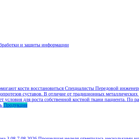
бработки и защиты информации
омогают кости восстановиться
Специалисты Передовой инженерн
опротезов суставов. В отличие от традиционных металлических
ет условия для роста собственной костной ткани пациента. По р
ь
Продукция
ма 3.08-7.08.2026
Прошедшая неделя отметилась несколькими но