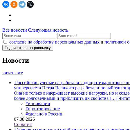
Все новости
Следующая новость
согласие на обработку персональных данных
и
политикой о
Новости
читать все
Российские ученые разработали эндопротезы, которые п
университета Петра Великого разработали новый тип энд
Она не только выдерживает высокие нагрузки, но и созда
более долговечными и приблизить их свойства […]
Читат
#инновации
#протезирование
#сделано в России
07.08.2026
События
Главное за минуту: краткий гид по новостям фарммедпро