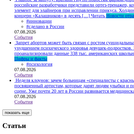
российские разработчики представили ортез-тренажер, к
элемент для элайнеров при исправлении прикуса. Холдин
концерн «Калашников» в десять […]
Читать
Новости отр
#инновации
#сделано в России
07.08.2026
События
Запрет абортов может быть связан с ростом суицидальн
ухудшением психического здоровья девушек-подростков.
проанализировали данные 338 тыс. американских школьни
Цифры и факты
#психология
07.08.2026
События
Неделя клоунов: зачем больницам «специалисты с крас
посвященный артистам, которые дарят людям улыбки и по
сцене. Уже почти 20 лет в России развивается медицинс
07.08.2026
События
показать еще
Статьи