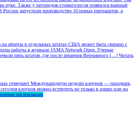
ра руке. Также у ортопедов-стоматологов появился важный
 России запустили производство 10 новых препаратов, а
 на аборты в отдельных штатах США может быть связано с
ьтаты работы в журнале JAMA Network Open. Ученые
лючили пять штатов, где после решения Верховного […]
Читать
ранах отмечают Международную неделю клоунов — праздник,
сегодня клоунов можно встретить не только в цирке или на
венные организации