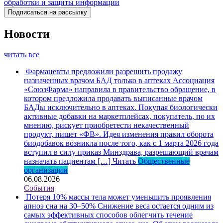
обработки и защиты информации
Новости
читать все
Фармацевты предложили разрешить продажу
назначенных врачом БАД только в аптеках
Ассоциация
«СоюзФарма» направила в правительство обращение, в
котором предложила продавать выписанные врачом
БАДы исключительно в аптеках. Покупая биологически
активные добавки на маркетплейсах, покупатель, по их
мнению, рискует приобретести некачественный
продукт, пишет «ФВ». Идея изменения правил оборота
биодобавок возникла после того, как с 1 марта 2026 года
вступил в силу приказ Минздрава, разрешающий врачам
назначать пациентам […]
Читать
Общественные
организации
06.08.2026
События
Потеря 10% массы тела может уменьшить проявления
апноэ сна на 30–50%
Снижение веса остается одним из
самых эффективных способов облегчить течение