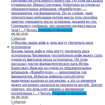
синдрома обструктивного апноэ сна. Об этом рассказала
пульмонолог Ирина Сергеевна Добротина на одном из
образовательных вебинаров «ФармНедели» —
мероприятия для фармацевтов. По ее словам, даже
относительно небольшая потеря массы тела способна
заметно уменьшить число остановок дыхания во сне.
Специалист сообщила, что снижение индекса массы
тела […]
Читать
Здоровье и медицина
06.08.2026
События
Восемь чашек кофе в день могут увеличить риск
остеопороза
Чрезмерное употребление кофе может стать
одним из факторов риска остеопороза. Об этом
рассказал доктор фармацевтических наук Игорь
Борисович Яковлев на одном из образовательных
вебинаров «ФармНедели» — мероприятия для
фармацевтов. Избыток кофеина способствует
выведению кальция из организма, а это со временем
может негативно сказаться на прочности костей. Лектор
отметил, что речь идет именно о чрезмерном
потреблении […]
Читать
Здоровье и медицина
06.08.2026
События