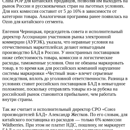
China POP для китайских продавцов, позволяя им выходить на
рынок России и русскоязычных стран на льготных условиях.
Для них комиссия составит от 5 до 16% в зависимости от
категории товара. Аналогичная программа ранее появилась на
Ozon для китайского сегмента.
Евгения Черницкая, председатель совета и исполнительный
директор Ассоциации участников рынка электронной
коммерции (АУРЭК), указала, что неравные условия на
отечественных маркетплейсах делают невыгодным
производство БАД в России. У иностранных поставщиков
ниже себестоимость товара, комиссии и логистические
расходы, таможенные условия. Они не обязаны маркировать
товар, в то время как для российских компаний нарушение
системы маркировки «Честный знак» влечет серьезные
последствия, вплоть до уголовной ответственности. Разница в
условиях ставит российских поставщиков БАД в невыгодное
положение, поскольку отправлять товары из-за рубежа на
российский рынок становится прибыльнее, чем работать
внутри страны.
Так же считает и исполнительный директор СРО «Союз
производителей БАД» Александр Жестков. По его словам, для
китайского поставщика из расходов — только 6% комиссии
Wildberries. При этом не платит НДС, пошлину, не маркирует