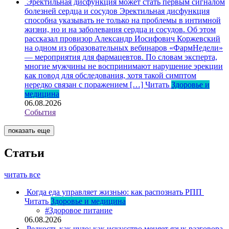
Эректильная дисфункция может стать первым сигналом
болезней сердца и сосудов
Эректильная дисфункция
способна указывать не только на проблемы в интимной
жизни, но и на заболевания сердца и сосудов. Об этом
рассказал провизор Александр Иосифович Коржевский
на одном из образовательных вебинаров «ФармНедели»
— мероприятия для фармацевтов. По словам эксперта,
многие мужчины не воспринимают нарушение эрекции
как повод для обследования, хотя такой симптом
нередко связан с поражением […]
Читать
Здоровье и
медицина
06.08.2026
События
показать еще
Статьи
читать все
Когда еда управляет жизнью: как распознать РПП
Читать
Здоровье и медицина
#Здоровое питание
06.08.2026
Редкость как чудо: как искусство меняет язык разговора