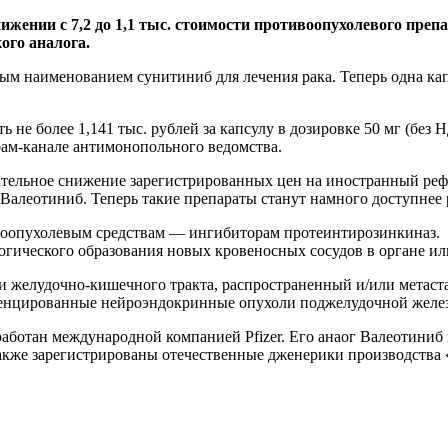
жении с 7,2 до 1,1 тыс. стоимости противоопухолевого преп
ого аналога.
наименованием сунитиниб для лечения рака. Теперь одна капсул
ть не более 1,141 тыс. рублей за капсулу в дозировке 50 мг (бе
ам-канале антимонопольного ведомства.
ательное снижение зарегистрированных цен на иностранный ре
Валеотиниб. Теперь такие препараты станут намного доступнее 
ивоопухолевым средствам — ингибиторам протеинтирозинкиназ.
огического образования новых кровеносных сосудов в органе или
 желудочно-кишечного тракта, распространенный и/или метаст
ренцированные нейроэндокринные опухоли поджелудочной желе
аботан международной компанией Pfizer. Его анаог Валеотиниб
акже зарегистрированы отечественные дженерики производства 