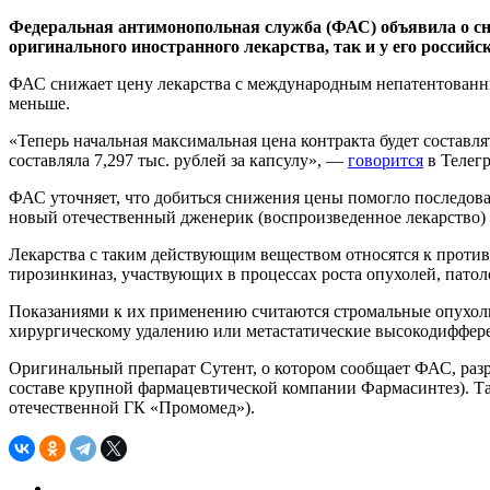
Федеральная антимонопольная служба (ФАС) объявила о сни
оригинального иностранного лекарства, так и у его российск
ФАС снижает цену лекарства с международным непатентованным 
меньше.
«Теперь начальная максимальная цена контракта будет составля
составляла 7,297 тыс. рублей за капсулу», —
говорится
в Телегр
ФАС уточняет, что добиться снижения цены помогло последов
новый отечественный дженерик (воспроизведенное лекарство) 
Лекарства с таким действующим веществом относятся к прот
тирозинкиназ, участвующих в процессах роста опухолей, патол
Показаниями к их применению считаются стромальные опухоли
хирургическому удалению или метастатические высокодиффе
Оригинальный препарат Сутент, о котором сообщает ФАС, разр
составе крупной фармацевтической компании Фармасинтез). Т
отечественной ГК «Промомед»).