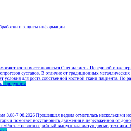
бработки и защиты информации
омогают кости восстановиться
Специалисты Передовой инженерн
опротезов суставов. В отличие от традиционных металлических
ет условия для роста собственной костной ткани пациента. По р
ь
Продукция
ма 3.08-7.08.2026
Прошедшая неделя отметилась несколькими но
оторый помогает восстановить движения в пересаженной от доно
г «Росэл» освоил серийный выпуск клавиатур для медтехники. В
асли