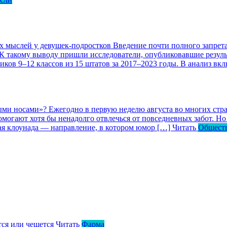
ых мыслей у девушек-подростков
Введение почти полного запрета
 К такому выводу пришли исследователи, опубликовавшие резул
ков 9–12 классов из 15 штатов за 2017–2023 годы. В анализ вк
ными носами»?
Ежегодно в первую неделю августа во многих ст
могают хотя бы ненадолго отвлечься от повседневных забот. Но 
кая клоунада — направление, в котором юмор […]
Читать
Общест
тся или чешется
Читать
Фарма