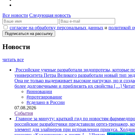
Все новости
Следующая новость
согласие на обработку персональных данных
и
политикой о
Новости
читать все
Российские ученые разработали эндопротезы, которые п
университета Петра Великого разработали новый тип энд
Она не только выдерживает высокие нагрузки, но и созда
более долговечными и приблизить их свойства […]
Читат
#инновации
#протезирование
#сделано в России
07.08.2026
События
Главное за минуту: краткий гид по новостям фарммедпро
российские разработчики представили ортез-тренажер, к
элемент для элайнеров при исправлении прикуса. Холдин
концерн «Калашников» в десять […]
Читать
Новости отр