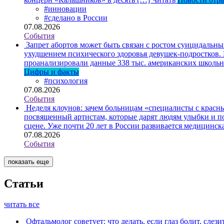
#инновации
#сделано в России
07.08.2026
События
Запрет абортов может быть связан с ростом суицидальн
ухудшением психического здоровья девушек-подростков.
проанализировали данные 338 тыс. американских школьни
Цифры и факты
#психология
07.08.2026
События
Неделя клоунов: зачем больницам «специалисты с крас
посвященный артистам, которые дарят людям улыбки и по
сцене. Уже почти 20 лет в России развивается медицинс
07.08.2026
События
показать еще
Статьи
читать все
Офтальмолог советует: что делать, если глаз болит, слези