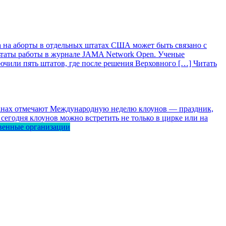
 на аборты в отдельных штатах США может быть связано с
ьтаты работы в журнале JAMA Network Open. Ученые
лючили пять штатов, где после решения Верховного […]
Читать
ранах отмечают Международную неделю клоунов — праздник,
сегодня клоунов можно встретить не только в цирке или на
венные организации