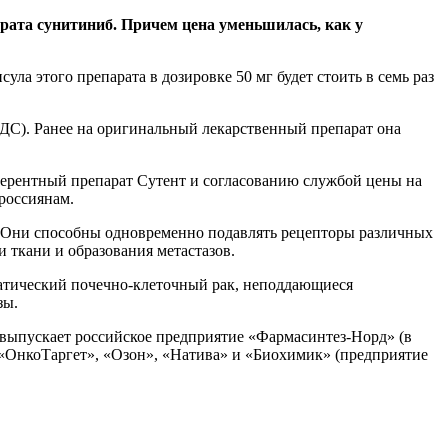
арата сунитиниб. Причем цена уменьшилась, как у
а этого препарата в дозировке 50 мг будет стоить в семь раз
з НДС). Ранее на оригинальный лекарственный препарат она
ферентный препарат Сутент и согласованию службой цены на
россиянам.
 Они способны одновременно подавлять рецепторы различных
 ткани и образования метастазов.
атический почечно-клеточный рак, неподдающиеся
зы.
 выпускает российское предприятие «Фармасинтез-Норд» (в
«ОнкоТаргет», «Озон», «Натива» и «Биохимик» (предприятие