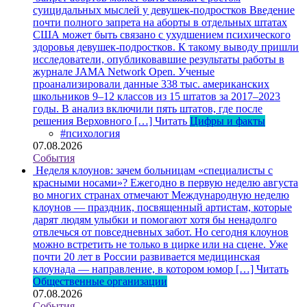
суицидальных мыслей у девушек-подростков
Введение
почти полного запрета на аборты в отдельных штатах
США может быть связано с ухудшением психического
здоровья девушек-подростков. К такому выводу пришли
исследователи, опубликовавшие результаты работы в
журнале JAMA Network Open. Ученые
проанализировали данные 338 тыс. американских
школьников 9–12 классов из 15 штатов за 2017–2023
годы. В анализ включили пять штатов, где после
решения Верховного […]
Читать
Цифры и факты
#психология
07.08.2026
События
Неделя клоунов: зачем больницам «специалисты с
красными носами»?
Ежегодно в первую неделю августа
во многих странах отмечают Международную неделю
клоунов — праздник, посвященный артистам, которые
дарят людям улыбки и помогают хотя бы ненадолго
отвлечься от повседневных забот. Но сегодня клоунов
можно встретить не только в цирке или на сцене. Уже
почти 20 лет в России развивается медицинская
клоунада — направление, в котором юмор […]
Читать
Общественные организации
07.08.2026
События