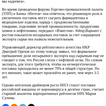
мы надеемся».
Во время проведения форума Торгово-промышленной палаты
(ТПП) и Банка «Интеза» она отметила, что решающую роль в
увеличении поставок могут сыграть фармацевтика и
медицинские изделия, наряду с продовольственными
товарами, изделиями легкой промышленности, продуктами
химии и нефтехимии, передают «Известия». #nbsp;Вариант с
ростом показателя несырьевых поставок за счет сокращения
экспорта сырья она назвала нежелательным.
Управляющий директор рейтингового агентства НКР
Дмитрий Орехов по этому поводу заявил, что формальное
превышение доли несырьевого экспорта над сырьевым еще не
говорит о том, что Россия слезла с нефтяной иглы. По словам
эксперта, для этого требуется, чтобы на неэнергетические
поставки приходилось не менее 70% в общей структуре. По
его мнению, такое может произойти не ранее, чем через 3-5
лет.
Однако неплохим драйвером роста ННЭ станут поставки
российской вакцины от коронавируса в десятки стран, считает
старший аналитик корпоративных рейтингов НРА Мария
Сулима.