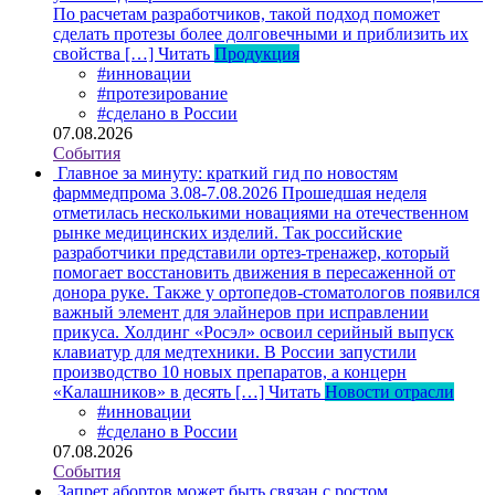
По расчетам разработчиков, такой подход поможет
сделать протезы более долговечными и приблизить их
свойства […]
Читать
Продукция
#инновации
#протезирование
#сделано в России
07.08.2026
События
Главное за минуту: краткий гид по новостям
фарммедпрома 3.08-7.08.2026
Прошедшая неделя
отметилась несколькими новациями на отечественном
рынке медицинских изделий. Так российские
разработчики представили ортез-тренажер, который
помогает восстановить движения в пересаженной от
донора руке. Также у ортопедов-стоматологов появился
важный элемент для элайнеров при исправлении
прикуса. Холдинг «Росэл» освоил серийный выпуск
клавиатур для медтехники. В России запустили
производство 10 новых препаратов, а концерн
«Калашников» в десять […]
Читать
Новости отрасли
#инновации
#сделано в России
07.08.2026
События
Запрет абортов может быть связан с ростом