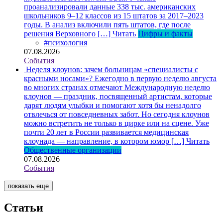
проанализировали данные 338 тыс. американских
школьников 9–12 классов из 15 штатов за 2017–2023
годы. В анализ включили пять штатов, где после
решения Верховного […]
Читать
Цифры и факты
#психология
07.08.2026
События
Неделя клоунов: зачем больницам «специалисты с
красными носами»?
Ежегодно в первую неделю августа
во многих странах отмечают Международную неделю
клоунов — праздник, посвященный артистам, которые
дарят людям улыбки и помогают хотя бы ненадолго
отвлечься от повседневных забот. Но сегодня клоунов
можно встретить не только в цирке или на сцене. Уже
почти 20 лет в России развивается медицинская
клоунада — направление, в котором юмор […]
Читать
Общественные организации
07.08.2026
События
показать еще
Статьи