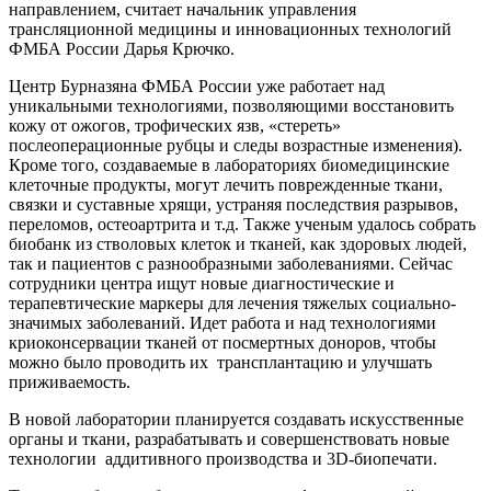
направлением, считает начальник управления
трансляционной медицины и инновационных технологий
ФМБА России Дарья Крючко.
Центр Бурназяна ФМБА России уже работает над
уникальными технологиями, позволяющими восстановить
кожу от ожогов, трофических язв, «стереть»
послеоперационные рубцы и следы возрастные изменения).
Кроме того, создаваемые в лабораториях биомедицинские
клеточные продукты, могут лечить поврежденные ткани,
связки и суставные хрящи, устраняя последствия разрывов,
переломов, остеоартрита и т.д. Также ученым удалось собрать
биобанк из стволовых клеток и тканей, как здоровых людей,
так и пациентов с разнообразными заболеваниями. Сейчас
сотрудники центра ищут новые диагностические и
терапевтические маркеры для лечения тяжелых социально-
значимых заболеваний. Идет работа и над технологиями
криоконсервации тканей от посмертных доноров, чтобы
можно было проводить их трансплантацию и улучшать
приживаемость.
В новой лаборатории планируется создавать искусственные
органы и ткани, разрабатывать и совершенствовать новые
технологии аддитивного производства и 3D-биопечати.