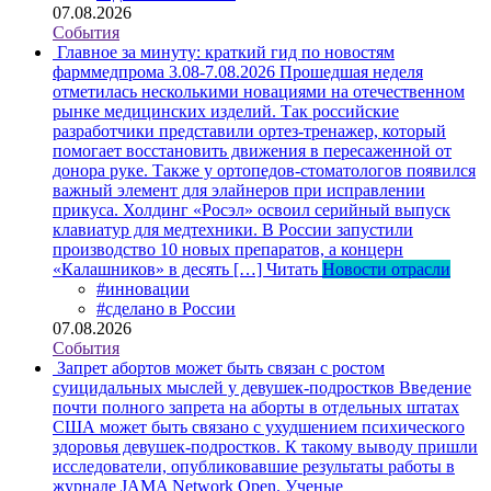
07.08.2026
События
Главное за минуту: краткий гид по новостям
фарммедпрома 3.08-7.08.2026
Прошедшая неделя
отметилась несколькими новациями на отечественном
рынке медицинских изделий. Так российские
разработчики представили ортез-тренажер, который
помогает восстановить движения в пересаженной от
донора руке. Также у ортопедов-стоматологов появился
важный элемент для элайнеров при исправлении
прикуса. Холдинг «Росэл» освоил серийный выпуск
клавиатур для медтехники. В России запустили
производство 10 новых препаратов, а концерн
«Калашников» в десять […]
Читать
Новости отрасли
#инновации
#сделано в России
07.08.2026
События
Запрет абортов может быть связан с ростом
суицидальных мыслей у девушек-подростков
Введение
почти полного запрета на аборты в отдельных штатах
США может быть связано с ухудшением психического
здоровья девушек-подростков. К такому выводу пришли
исследователи, опубликовавшие результаты работы в
журнале JAMA Network Open. Ученые