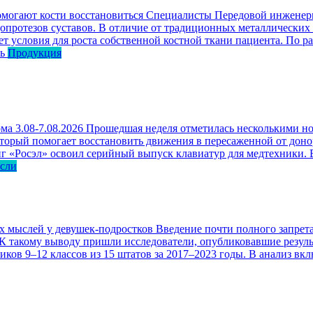
омогают кости восстановиться
Специалисты Передовой инженерн
опротезов суставов. В отличие от традиционных металлических
ет условия для роста собственной костной ткани пациента. По р
ь
Продукция
ма 3.08-7.08.2026
Прошедшая неделя отметилась несколькими но
оторый помогает восстановить движения в пересаженной от доно
г «Росэл» освоил серийный выпуск клавиатур для медтехники. В
асли
ых мыслей у девушек-подростков
Введение почти полного запрета
 К такому выводу пришли исследователи, опубликовавшие резул
ков 9–12 классов из 15 штатов за 2017–2023 годы. В анализ вк