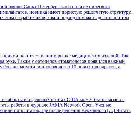
ой школы Санкт-Петербургского политехнического
 имплантатов, новинка имеет пористую решетчатую структуру.
асчетам разработчиков, такой подход поможет сделать протезы
вациями на отечественном рынке медицинских изделий. Так
ра руке. Также у ортопедов-стоматологов появился важный
 России запустили производство 10 новых препаратов, а
 на аборты в отдельных штатах США может быть связано с
ьтаты работы в журнале JAMA Network Open. Ученые
лючили пять штатов, где после решения Верховного […]
Читать