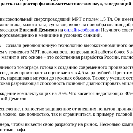
и рассказал доктор физико-математических наук, заведующий
высокопольный сверхпроводящий МРТ с полем 1,5 Тл. Он имеет 
воночника, малого таза, суставов, включая новообразования до
рассказал
Евгений Демихов
на
онлайн-собрании
Научного совет
портозамещению в медицине в условиях санкций.
в – создали революционную технологию высокоэкономичного бе
ем у гелиевого МРТ, возможность непрерывной работы более 5 л
магнит в его основе – это собственная разработка России, пол
елиевого томографа готова к созданию современного производст
ь создания производства оценивается в 4,5 млрд рублей. При это
ь, наращивая выпуски до нужных объемов. Также у ученых есть
сокая разрешающая способность позволит диагностировать эпиле
ждение комплектующих на 70%. Что касается недостающих 30%, 
ений Демихов.
еспечение, полностью защищенное от внешних попыток проник
 можно, как полностью, так и ограничиться, к примеру, головой
нера, чтобы вывести свою разработку на рынок. Несколько комп
о томографа.