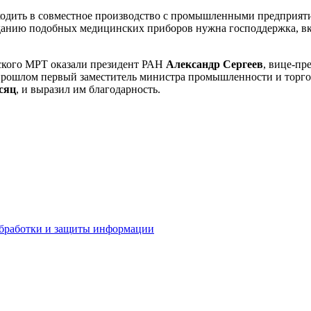
ходить в совместное производство с промышленными предприят
данию подобных медицинских приборов нужна господдержка, вк
йского МРТ оказали президент РАН
Александр Сергеев
, вице-п
 прошлом первый заместитель министра промышленности и торг
сяц
, и выразил им благодарность.
бработки и защиты информации