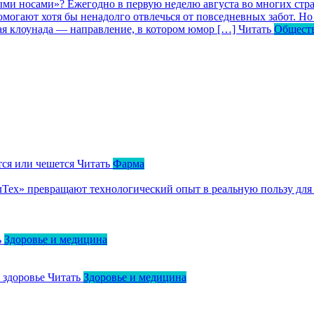
ными носами»?
Ежегодно в первую неделю августа во многих ст
могают хотя бы ненадолго отвлечься от повседневных забот. Но 
кая клоунада — направление, в котором юмор […]
Читать
Общест
тся или чешется
Читать
Фарма
ллТех» превращают технологический опыт в реальную пользу для
ь
Здоровье и медицина
о здоровье
Читать
Здоровье и медицина