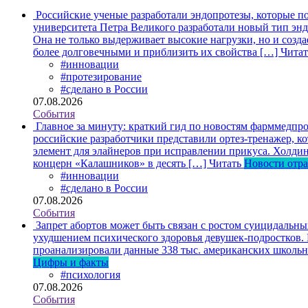
Российские ученые разработали эндопротезы, которые п
университета Петра Великого разработали новый тип энд
Она не только выдерживает высокие нагрузки, но и созда
более долговечными и приблизить их свойства […]
Читат
#инновации
#протезирование
#сделано в России
07.08.2026
События
Главное за минуту: краткий гид по новостям фарммедпро
российские разработчики представили ортез-тренажер, к
элемент для элайнеров при исправлении прикуса. Холдин
концерн «Калашников» в десять […]
Читать
Новости отр
#инновации
#сделано в России
07.08.2026
События
Запрет абортов может быть связан с ростом суицидальн
ухудшением психического здоровья девушек-подростков.
проанализировали данные 338 тыс. американских школьни
Цифры и факты
#психология
07.08.2026
События