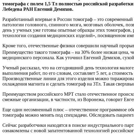
томографа с полем 1,5 Тл полностью российской разработк
Лебедева РАН Евгений Демихов.
Разработанный впервые в России томограф – это современный 
патологии головного, спинного мозга, мозговых оболочек, поз
день у ученых уже готовы опытные образцы этих томографов, 
технологии создания медицинских изделий», посвященном им
Кроме того, отечественные физики совершили научный проры
Преимущество такого томографа – на 30% более низкая цена, ч
медицинского персонала. Как уточнил Евгений Демихов, сухой 
Ученый рассказал, что на сегодняшний день технология малог
выполнения работ, по его словам, составляет 5 лет, а стоимост
Производственные линии для этого изделия можно тиражироват
охлаждения магнита и сделать томограф на 3Тл. Такая сверхвы
Преимуществом российского МРТ стало отечественное происхо
смежные организации, в частности, из Воронежа, говорит Евг
Еще один несомненный плюс – отечественное программное об
томографа можно менять под спецзадачи. Обследовать пациента
Сейчас разработчики находятся в поиске индустриального парт
ознакомлены с новой запатентованной технологией российског