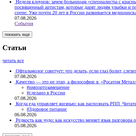
Неделя клоунов: зачем больницам «специалисты с крас
посвященный артистам, которые дарят людям улыбки и по
сцене. Уже почти 20 лет в России развивается медицинс
07.08.2026
События
показать еще
Статьи
читать все
Офтальмолог советует: что делать, если глаз болит, слези
07.08.2026
Качество — это не этап, а философия: в «Росатом Мета
#импортозамещение
#сделано в России
07.08.2026
Когда еда управляет жизнью: как распознать РПП
Читат
#Здоровое питание
06.08.2026
Редкость как чудо: как искусство меняет язык разговора 
05.08.2026