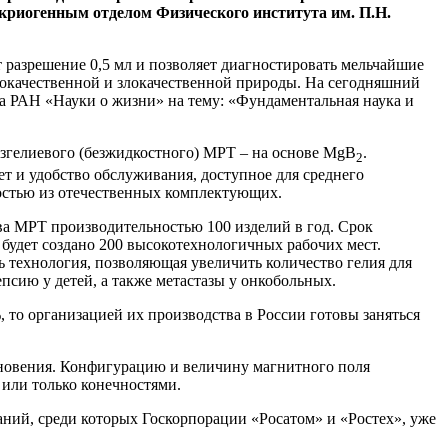
 криогенным отделом Физического института им. П.Н.
разрешение 0,5 мл и позволяет диагностировать мельчайшие
брокачественной и злокачественной природы. На сегодняшний
а РАН «Науки о жизни» на тему: «Фундаментальная наука и
згелиевого (безжидкостного) МРТ – на основе MgB
.
2
ет и удобство обслуживания, доступное для среднего
ностью из отечественных комплектующих.
ва МРТ производительностью 100 изделий в год. Срок
м будет создано 200 высокотехнологичных рабочих мест.
 технология, позволяющая увеличить количество гелия для
псию у детей, а также метастазы у онкобольных.
то организацией их производства в России готовы заняться
новения. Конфигурацию и величину магнитного поля
 или только конечностями.
аний, среди которых Госкорпорации «Росатом» и «Ростех», уже