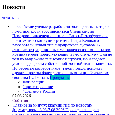
Новости
читать все
Российские ученые разработали эндопротезы, которые
помогают кости восстановиться
Специалисты
Передовой инженерной школы Санкт-Петербургского
политехнического университета Петра Великого
разработали новый тип эндопротезов суставов. В
отличие от традиционных металлических имплантатов,
новинка имеет пористую решетчатую структуру. Она не
только выдерживает высокие нагрузки, но и создает
условия для роста собственной костной ткани пациента.
По расчетам разработчиков, такой подход поможет
сделать протезы более долговечными и приблизить их
свойства […]
Читать
Продукция
#инновации
#протезирование
#сделано в России
07.08.2026
События
Главное за минуту: краткий гид по новостям
фарммедпрома 3.08-7.08.2026
Прошедшая неделя
отметилась несколькими новациями на отечественном