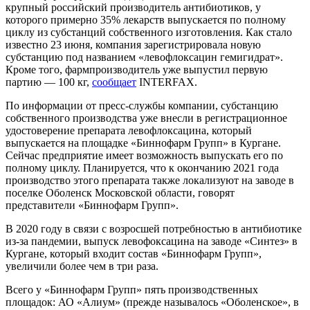
крупный российский производитель антибиотиков, у
которого примерно 35% лекарств выпускается по полному
циклу из субстанций собственного изготовления. Как стало
известно 23 июня, компания зарегистрировала новую
субстанцию под названием «левофлоксацин гемигидрат».
Кроме того, фармпроизводитель уже выпустил первую
партию — 100 кг,
сообщает
INTERFAX.
По информации от пресс-службы компании, субстанцию
собственного производства уже внесли в регистрационное
удостоверение препарата левофлоксацина, который
выпускается на площадке «Биннофарм Групп» в Кургане.
Сейчас предприятие имеет возможность выпускать его по
полному циклу. Планируется, что к окончанию 2021 года
производство этого препарата также локализуют на заводе в
поселке Оболенск Московской области, говорят
представители «Биннофарм Групп».
В 2020 году в связи с возросшей потребностью в антибиотике
из-за пандемии, выпуск левофоксацина на заводе «Синтез» в
Кургане, который входит состав «Биннофарм Групп»,
увеличили более чем в три раза.
Всего у «Биннофарм Групп» пять производственных
площадок: АО «Алиум» (прежде называлось «Оболенское», в