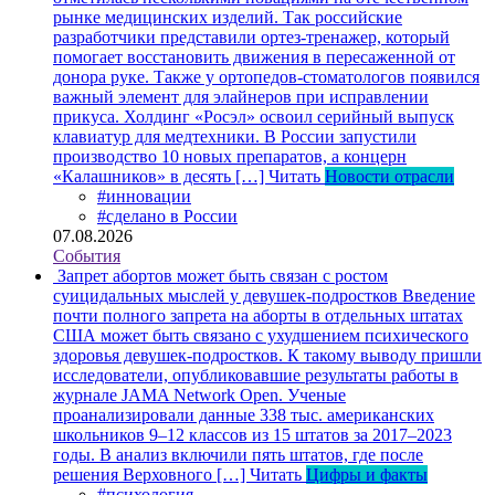
рынке медицинских изделий. Так российские
разработчики представили ортез-тренажер, который
помогает восстановить движения в пересаженной от
донора руке. Также у ортопедов-стоматологов появился
важный элемент для элайнеров при исправлении
прикуса. Холдинг «Росэл» освоил серийный выпуск
клавиатур для медтехники. В России запустили
производство 10 новых препаратов, а концерн
«Калашников» в десять […]
Читать
Новости отрасли
#инновации
#сделано в России
07.08.2026
События
Запрет абортов может быть связан с ростом
суицидальных мыслей у девушек-подростков
Введение
почти полного запрета на аборты в отдельных штатах
США может быть связано с ухудшением психического
здоровья девушек-подростков. К такому выводу пришли
исследователи, опубликовавшие результаты работы в
журнале JAMA Network Open. Ученые
проанализировали данные 338 тыс. американских
школьников 9–12 классов из 15 штатов за 2017–2023
годы. В анализ включили пять штатов, где после
решения Верховного […]
Читать
Цифры и факты
#психология