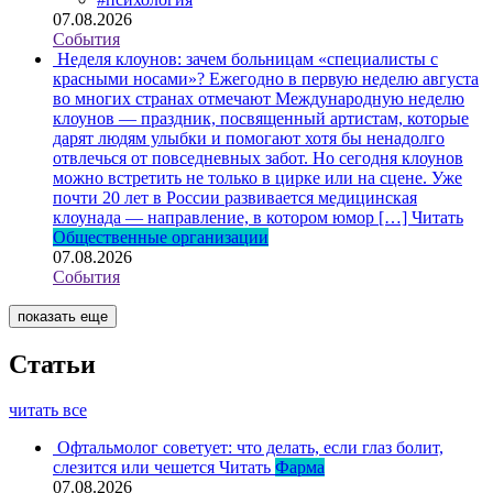
07.08.2026
События
Неделя клоунов: зачем больницам «специалисты с
красными носами»?
Ежегодно в первую неделю августа
во многих странах отмечают Международную неделю
клоунов — праздник, посвященный артистам, которые
дарят людям улыбки и помогают хотя бы ненадолго
отвлечься от повседневных забот. Но сегодня клоунов
можно встретить не только в цирке или на сцене. Уже
почти 20 лет в России развивается медицинская
клоунада — направление, в котором юмор […]
Читать
Общественные организации
07.08.2026
События
показать еще
Статьи
читать все
Офтальмолог советует: что делать, если глаз болит,
слезится или чешется
Читать
Фарма
07.08.2026