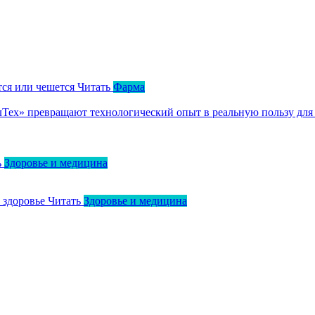
тся или чешется
Читать
Фарма
ллТех» превращают технологический опыт в реальную пользу для
ь
Здоровье и медицина
о здоровье
Читать
Здоровье и медицина