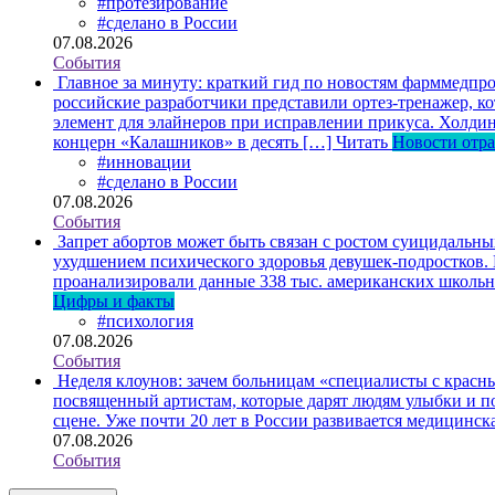
#протезирование
#сделано в России
07.08.2026
События
Главное за минуту: краткий гид по новостям фарммедпро
российские разработчики представили ортез-тренажер, к
элемент для элайнеров при исправлении прикуса. Холдин
концерн «Калашников» в десять […]
Читать
Новости отр
#инновации
#сделано в России
07.08.2026
События
Запрет абортов может быть связан с ростом суицидальн
ухудшением психического здоровья девушек-подростков.
проанализировали данные 338 тыс. американских школьни
Цифры и факты
#психология
07.08.2026
События
Неделя клоунов: зачем больницам «специалисты с крас
посвященный артистам, которые дарят людям улыбки и по
сцене. Уже почти 20 лет в России развивается медицинс
07.08.2026
События