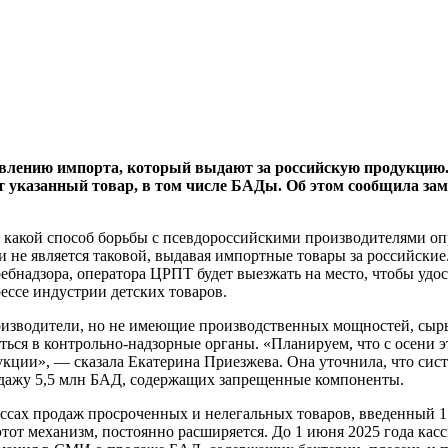
влению импорта, который выдают за российскую продукцию.
ют указанный товар, в том числе БАДы. Об этом сообщила з
 какой способ борьбы с псевдороссийскими производителями опр
и не является таковой, выдавая импортные товары за российски
ебнадзора, оператора ЦРПТ будет выезжать на место, чтобы удост
ессе индустрии детских товаров.
роизводители, но не имеющие производственных мощностей, сыр
ься в контрольно-надзорные органы. «Планируем, что с осени э
укции», — сказала Екатерина Приезжева. Она уточнила, что си
родажу 5,5 млн БАД, содержащих запрещенные компоненты.
сах продаж просроченных и нелегальных товаров, введенный 1 а
тот механизм, постоянно расширяется. До 1 июня 2025 года кас