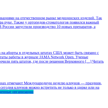
вациями на отечественном рынке медицинских изделий. Так
ра руке. Также у ортопедов-стоматологов появился важный
 России запустили производство 10 новых препаратов, а
 на аборты в отдельных штатах США может быть связано с
ьтаты работы в журнале JAMA Network Open. Ученые
лючили пять штатов, где после решения Верховного […]
Читать
ранах отмечают Международную неделю клоунов — праздник,
сегодня клоунов можно встретить не только в цирке или на
венные организации