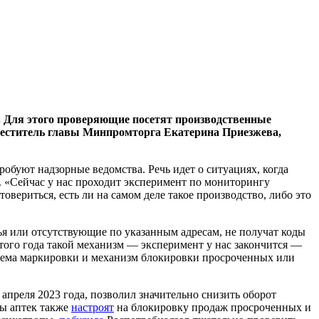
 Для этого проверяющие посетят производственные
аместитель главы Минпромторга Екатерина Приезжева,
обуют надзорные ведомства. Речь идет о ситуациях, когда
е. «Сейчас у нас проходит эксперимент по мониторингу
овериться, есть ли на самом деле такое производство, либо это
ья или отсутствующие по указанным адресам, не получат коды
того года такой механизм — эксперимент у нас закончится —
стема маркировки и механизм блокировки просроченных или
преля 2023 года, позволил значительно снизить оборот
сы аптек также
настроят
на блокировку продаж просроченных и