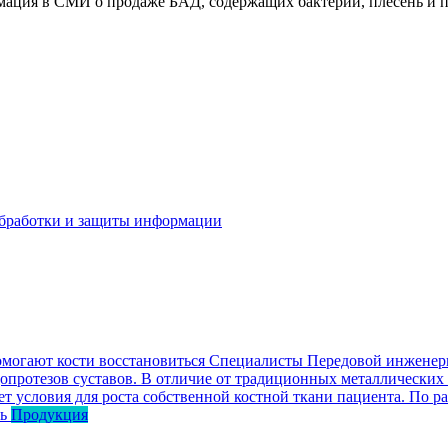
мация в СМИ о продаже БАД, содержащих бактерии, плесень и 
бработки и защиты информации
омогают кости восстановиться
Специалисты Передовой инженерн
опротезов суставов. В отличие от традиционных металлических
ет условия для роста собственной костной ткани пациента. По р
ь
Продукция