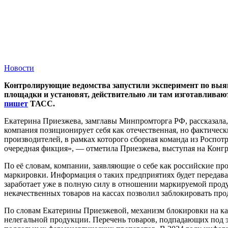
Новости
Контролирующие ведомства запустили эксперимент по выя
площадки и установят, действительно ли там изготавлива
пишет
ТАСС.
Екатерина Приезжева, замглавы Минпромторга РФ, рассказала,
компания позиционирует себя как отечественная, но фактическ
производителей, в рамках которого сборная команда из Роспотр
очередная фикция», — отметила Приезжева, выступая на Конгр
По её словам, компании, заявляющие о себе как российские п
маркировки. Информация о таких предприятиях будет передават
заработает уже в полную силу в отношении маркируемой прод
некачественных товаров на кассах позволил заблокировать п
По словам Екатерины Приезжевой, механизм блокировки на кас
нелегальной продукции. Перечень товаров, подпадающих под э