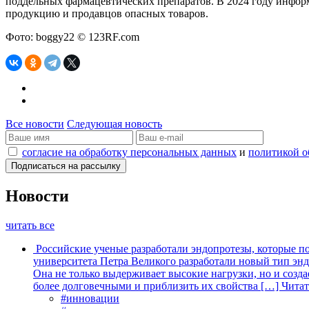
поддельных фармацевтических препаратов. В 2024 году инфор
продукцию и продавцов опасных товаров.
Фото: boggy22 © 123RF.com
Все новости
Следующая новость
согласие на обработку персональных данных
и
политикой о
Новости
читать все
Российские ученые разработали эндопротезы, которые п
университета Петра Великого разработали новый тип энд
Она не только выдерживает высокие нагрузки, но и созда
более долговечными и приблизить их свойства […]
Читат
#инновации