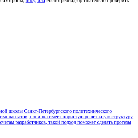
психотропы,
побудила
Роспотребнадзор тщательно проверить
ой школы Санкт-Петербургского политехнического
 имплантатов, новинка имеет пористую решетчатую структуру.
асчетам разработчиков, такой подход поможет сделать протезы