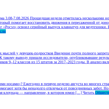
ма 3.08-7.08.2026
Прошедшая неделя отметилась несколькими но
оторый помогает восстановить движения в пересаженной от доно
г «Росэл» освоил серийный выпуск клавиатур для медтехники. В
асли
ых мыслей у девушек-подростков
Введение почти полного запрета
 К такому выводу пришли исследователи, опубликовавшие резул
ков 9–12 классов из 15 штатов за 2017–2023 годы. В анализ вк
ными носами»?
Ежегодно в первую неделю августа во многих ст
могают хотя бы ненадолго отвлечься от повседневных забот. Но 
кая клоунада — направление, в котором юмор […]
Читать
Общест