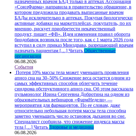
назначенных врачом БАД только в аптеках
Ассоциация
«СоюзФарма» направила в правительство обращение, в
котором предложила продавать выписанные врачом
БАДы исключительно в аптеках. Покупая биологически
активные добавки на маркетплейсах, покупатель, по их
мнению, рискует приобретести некачественный
продукт, пишет «ФВ». Идея изменения правил оборота
биодобавок возникла после того, как с 1 марта 2026 года
вступил в силу приказ Минздрава, разрешающий врачам
назначать пациентам […]
Читать
Общественные
организации
06.08.2026
События
Потеря 10% массы тела может уменьшить проявления
апноэ сна на 30–50%
Снижение веса остается одним из
самых эффективных способов облегчить течение
синдрома обструктивного апноэ сна. Об этом рассказала
пульмонолог Ирина Сергеевна Добротина на одном из
образовательных вебинаров «ФармНедели» —
мероприятия для фармацевтов. По ее словам, даже
относительно небольшая потеря массы тела способна
заметно уменьшить число остановок дыхания во сне.
Специалист сообщила, что снижение индекса массы
тела […]
Читать
Здоровье и медицина
06.08.2026