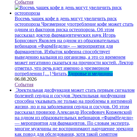
События
Восемь чашек кофе в день могут увеличить риск
остеопороза
Чрезмерное употребление кофе может стать
одним из факторов риска остеопороза. Об этом
рассказал доктор фармацевтических наук Игорь
Борисович Яковлев на одном из образовательных
вебинаров «ФармНедели» — мероприятия для
фармацевтов. Избыток кофеина способствует
выведению кальция из организма, а это со временем
может негативно сказаться на прочности костей. Лектор
отметил, что речь идет именно о чрезмерном
потреблении […]
Читать
Здоровье и медицина
06.08.2026
События
Эректильная дисфункция может стать первым сигналом
болезней сердца и сосудов
Эректильная дисфункция
способна указывать не только на проблемы в интимной
жизни, но и на заболевания сердца и сосудов. Об этом
рассказал провизор Александр Иосифович Коржевский
на одном из образовательных вебинаров «ФармНедели»
— мероприятия для фармацевтов. По словам эксперта,
многие мужчины не воспринимают нарушение эрекции
как повод для обследования, хотя такой симптом