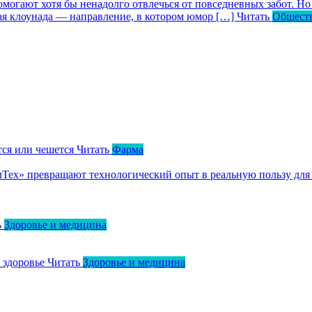
могают хотя бы ненадолго отвлечься от повседневных забот. Но 
кая клоунада — направление, в котором юмор […]
Читать
Общест
тся или чешется
Читать
Фарма
ллТех» превращают технологический опыт в реальную пользу для
ь
Здоровье и медицина
о здоровье
Читать
Здоровье и медицина