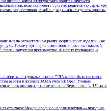
ой школы Санкт-Петербургского политехнического
 имплантатов, новинка имеет пористую решетчатую структуру.
асчетам разработчиков, такой подход поможет сделать протезы
вациями на отечественном рынке медицинских изделий. Так
ра руке. Также у ортопедов-стоматологов появился важный
 России запустили производство 10 новых препаратов, а
 на аборты в отдельных штатах США может быть связано с
ьтаты работы в журнале JAMA Network Open. Ученые
лючили пять штатов, где после решения Верховного […]
Читать
ранах отмечают Международную неделю клоунов — праздник,