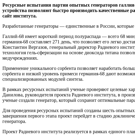
Ресурсные испытания партии опытных генераторов галлия-
устройства позволяют быстро производить качественные р
сайт института.
Разработанные генераторы — единственные в России, которые
Галлий-68 имеет короткий период полураспада — всего 68 мину
германия-68 составляет 271 день, что позволяет его легко дост
Константин Вергазов, генеральный директор Радиевого инстит
технология гель-сферизации на основе диоксида титана позвол
медучреждениях.
Применение уникального сорбента позволяет наработать больш
сорбента и низкий уровень примеси германия-68 дают возможно
специализированных модулей синтеза.
В рамках ресурсных испытаний ученые проверяют целевые хара
Данилова, руководителя проекта Радиевого института, в произ
ученые создали генератор, который сохранит оптимальные пара
Для проведения ресурсных испытаний созданы шесть опытных 
завершения первого этапа проект перейдет в стадию доклинич
генератора.
Проект Радиевого института реализуется в рамках единого пл