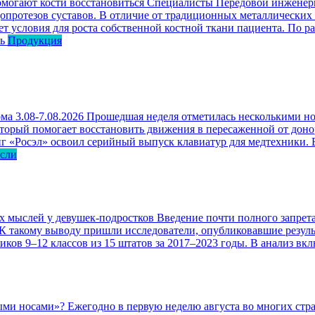
омогают кости восстановиться
Специалисты Передовой инженерн
опротезов суставов. В отличие от традиционных металлических
ет условия для роста собственной костной ткани пациента. По р
ь
Продукция
ма 3.08-7.08.2026
Прошедшая неделя отметилась несколькими но
оторый помогает восстановить движения в пересаженной от доно
г «Росэл» освоил серийный выпуск клавиатур для медтехники. В
асли
ых мыслей у девушек-подростков
Введение почти полного запрета
 К такому выводу пришли исследователи, опубликовавшие резул
ков 9–12 классов из 15 штатов за 2017–2023 годы. В анализ вк
ными носами»?
Ежегодно в первую неделю августа во многих ст