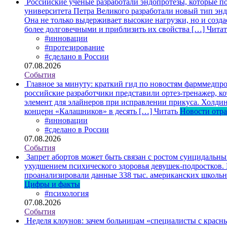
Российские ученые разработали эндопротезы, которые п
университета Петра Великого разработали новый тип энд
Она не только выдерживает высокие нагрузки, но и созда
более долговечными и приблизить их свойства […]
Читат
#инновации
#протезирование
#сделано в России
07.08.2026
События
Главное за минуту: краткий гид по новостям фарммедпро
российские разработчики представили ортез-тренажер, к
элемент для элайнеров при исправлении прикуса. Холдин
концерн «Калашников» в десять […]
Читать
Новости отр
#инновации
#сделано в России
07.08.2026
События
Запрет абортов может быть связан с ростом суицидальн
ухудшением психического здоровья девушек-подростков.
проанализировали данные 338 тыс. американских школьни
Цифры и факты
#психология
07.08.2026
События
Неделя клоунов: зачем больницам «специалисты с крас