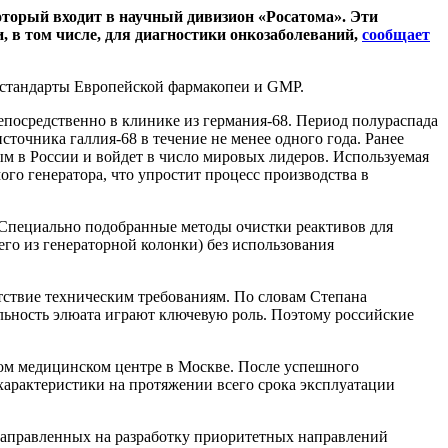
оторый входит в научный дивизион «Росатома». Эти
 в том числе, для диагностики онкозаболеваний,
сообщает
 стандарты Европейской фармакопеи и GMP.
епосредственно в клинике из германия-68. Период полураспада
источника галлия-68 в течение не менее одного года. Ранее
ым в России и войдет в число мировых лидеров. Используемая
го генератора, что упростит процесс производства в
. Специально подобранные методы очистки реактивов для
го из генераторной колонки) без использования
тствие техническим требованиям. По словам Степана
ильность элюата играют ключевую роль. Поэтому российские
ом медицинском центре в Москве. После успешного
характеристики на протяжении всего срока эксплуатации
 направленных на разработку приоритетных направлений