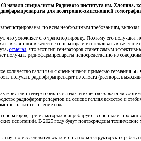
68 начали специалисты Радиевого института им. Хлопина, к
адиофармпрепараты для позитронно-эмиссионной томографии,
 зарегистрированы по всем необходимым требованиям, включая
т, что усложняет его транспортировку. Поэтому его получают н
авить в клиники в качестве генератора и использовать в качестве 
ута,
отмечал
, что этот тип генераторов станет самым эффективн
яет получать радиофармпрепараты непосредственно из содержимо
ое количество галлия-68 с очень низкой примесью германия-68
сть получать радиофармпрепарат из элюата (раствора, выходяще
ктеристики генераторной системы и качество элюата на соотве
водстве радиофармпрепаратов на основе галлия качество и стаб
метры элюата в течение года.
генераторов, три из которых в апробируют в специализированн
еских испытаний. В 2025 году будут подтверждены технические 
ана научно-исследовательских и опытно-конструкторских работ,