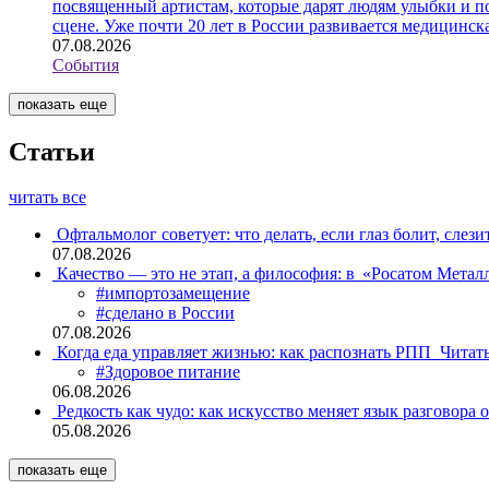
посвященный артистам, которые дарят людям улыбки и по
сцене. Уже почти 20 лет в России развивается медицинс
07.08.2026
События
показать еще
Статьи
читать все
Офтальмолог советует: что делать, если глаз болит, слези
07.08.2026
Качество — это не этап, а философия: в «Росатом Мета
#импортозамещение
#сделано в России
07.08.2026
Когда еда управляет жизнью: как распознать РПП
Читат
#Здоровое питание
06.08.2026
Редкость как чудо: как искусство меняет язык разговора 
05.08.2026
показать еще