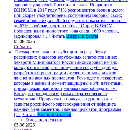
здоровья у жителей России снизился. По данным
ВЦИОМ, в 2017 году 71% респондентов были в целом
или скорее удовлетворены состоянием здоровья своих
семей и близких, а в 2026 году этот показатель снизился
до 63%, сообщает портал центра. Опрос ВЦИОМ,
проведенный в июне этого года среди 1600 человек,
зафиксировал […]
Читать
Цифры и факты
05.08.2026
События
Государство выделит субсидии на разработку
российских аналогов зарубежных запатентованных
лекарств
Минпромторг России анонсировал начало
конкурсного отбора на получение госусубсидий для
разработки и регистрации отечественных аналогов
жизненно важных препаратов. Речь идет о лекарствах,
которые в данный момент защищены в РФ патентами,
принадлежащими иностранным правообладателям.
Конкурс проводится в рамках стратегического
механизма «Продукты на полку», созданного для
защиты российского здравоохранения от дефицита
важных медикаментов. Главная цель этой программы
[…]
Читать
Новости отрасли
#сделано в России
05.08.2026