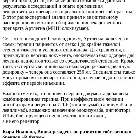
версии проводит тщательный анализ комплекса данных о
результатах исследований и опыте применения
лекарственных препаратов в реальной клинической практике.
В этот раз экспертный анализ привел к значительному
расширению возможностей применения лекарственного
препарата Артлегиа (МНН: олокизумаб).
Согласно последним Рекомендациям, Артлегиа включена в
схемы терапии пациентов от легкой до крайне тяжелой
степени тяжести в условиях стационара. Для сравнения, в
предыдущих версиях документа, олокизумаб был одобрен для
лечения пациентов только со среднетяжелой степенью. Кроме
того, эксперты увеличили максимальную рекомендованную
дозировку – теперь она составляет 256 мг. Специалисты также
могут применять препарат повторно, в случае недостаточного
эффекта от первой инъекции.
Важно отметить, что в новую версию документа добавлена
комбинированная терапия. При неэффективном лечении
ингибиторами рецептора ИЛ-6 (тоцилизумаб, сарилумаб или
левилимаб), возможно назначение олокизумаба, ингибитора
ИЛ-6, блокирующего непосредственно цитокин,
а не его рецептор.
Кира Иванова, Вице-президент по развитию собственных
брендов «Р-Фарм»: