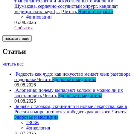
трансплантологии и искусственных органов им.
Шумакова, сердечно-сосудистый хирург, кандидат
медицинских наук […]
Читать
Новости отрасли
#инновации
05.08.2026
События
показать еще
Статьи
читать все
Редкость как чудо: как искусство меняет язык разговора
о здоровье
Читать
Здоровье и медицина
05.08.2026
Алопеция: почему выпадают волосы и можно ли их
восстановить
Читать
Здоровье и медицина
04.08.2026
Борьба с табаком, скрининги и новые лекарства: как в
России и мире пытаются победить рак легкого
Читать
Здоровье и медицина
#ЗОЖ
#онкология
31.07.2026