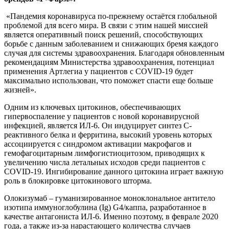
«Пандемия коронавируса по-прежнему остаётся глобальной
проблемой для всего мира. В связи с этим нашей миссией
является оперативный поиск решений, способствующих
борьбе с данным заболеванием и снижающих бремя каждого
случая для системы здравоохранения. Благодаря обновленным
рекомендациям Министерства здравоохранения, потенциал
применения Артлегиа у пациентов с COVID-19 будет
максимально использован, что поможет спасти еще больше
жизней».
Одним из ключевых цитокинов, обеспечивающих
гипервоспаление у пациентов с новой коронавирусной
инфекцией, является ИЛ-6. Он индуцирует синтез С-
реактивного белка и ферритина, высокий уровень которых
ассоциируется с синдромом активации макрофагов и
гемофагоцитарным лимфогистиоцитозом, приводящих к
увеличению числа летальных исходов среди пациентов с
COVID-19. Ингибирование данного цитокина играет важную
роль в блокировке цитокинового шторма.
Олокизумаб – гуманизированное моноклональное антитело
изотипа иммуноглобулина (Ig) G4/каппа, разработанное в
качестве антагониста ИЛ-6. Именно поэтому, в феврале 2020
года, а также из-за нарастающего количества случаев