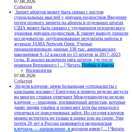
07.08.2026
События
Запрет абортов может быть связан с ростом
суицидальных мыслей у девушек-подростков
Введение
почти полного запрета на аборты в отдельных штатах
США может быть связано с ухудшением психического
здоровья девушек-подростков. К такому выводу пришли
исследователи, опубликовавшие результаты работы в
журнале JAMA Network Open. Ученые
проанализировали данные 338 тыс. американских
школьников 9–12 классов из 15 штатов за 2017–2023
годы. В анализ включили пять штатов, где после
решения Верховного […]
Читать
Цифры и факты
#психология
07.08.2026
События
Неделя клоунов: зачем больницам «специалисты с
красными носами»?
Ежегодно в первую неделю августа
во многих странах отмечают Международную неделю
клоунов — праздник, посвященный артистам, которые
дарят людям улыбки и помогают хотя бы ненадолго
отвлечься от повседневных забот. Но сегодня клоунов
можно встретить не только в цирке или на сцене. Уже
почти 20 лет в России развивается медицинская
клоунада — направление, в котором юмор […]
Читать